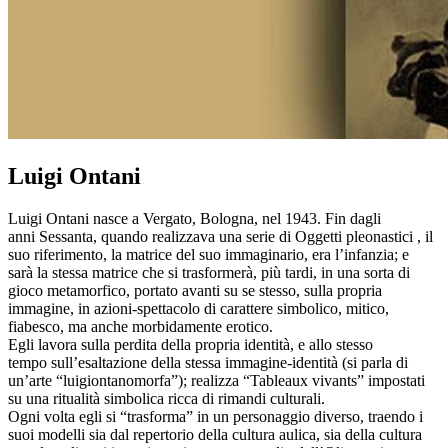
Luigi Ontani
Luigi Ontani nasce a Vergato, Bologna, nel 1943. Fin dagli
anni Sessanta, quando realizzava una serie di Oggetti pleonastici , il
suo riferimento, la matrice del suo immaginario, era l’infanzia; e
sarà la stessa matrice che si trasformerà, più tardi, in una sorta di
gioco metamorfico, portato avanti su se stesso, sulla propria
immagine, in azioni-spettacolo di carattere simbolico, mitico,
fiabesco, ma anche morbidamente erotico.
Egli lavora sulla perdita della propria identità, e allo stesso
tempo sull’esaltazione della stessa immagine-identità (si parla di
un’arte “luigiontanomorfa”); realizza “Tableaux vivants” impostati
su una ritualità simbolica ricca di rimandi culturali.
Ogni volta egli si “trasforma” in un personaggio diverso, traendo i
suoi modelli sia dal repertorio della cultura aulica, sia della cultura