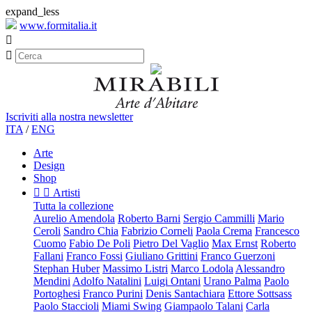
expand_less
www.formitalia.it


Iscriviti alla nostra newsletter
ITA
/
ENG
Arte
Design
Shop


Artisti
Tutta la collezione
Aurelio Amendola
Roberto Barni
Sergio Cammilli
Mario
Ceroli
Sandro Chia
Fabrizio Corneli
Paola Crema
Francesco
Cuomo
Fabio De Poli
Pietro Del Vaglio
Max Ernst
Roberto
Fallani
Franco Fossi
Giuliano Grittini
Franco Guerzoni
Stephan Huber
Massimo Listri
Marco Lodola
Alessandro
Mendini
Adolfo Natalini
Luigi Ontani
Urano Palma
Paolo
Portoghesi
Franco Purini
Denis Santachiara
Ettore Sottsass
Paolo Staccioli
Miami Swing
Giampaolo Talani
Carla