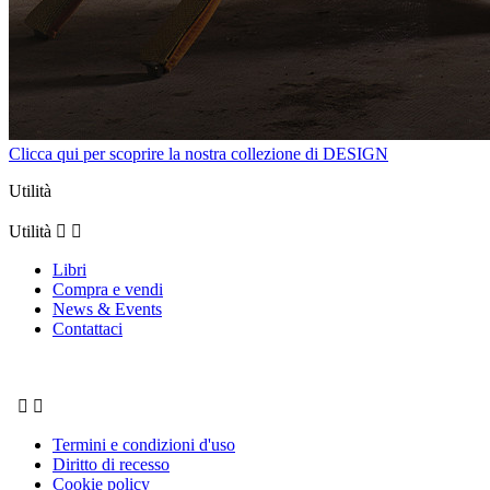
Clicca qui per scoprire la nostra collezione di DESIGN
Utilità
Utilità


Libri
Compra e vendi
News & Events
Contattaci


Termini e condizioni d'uso
Diritto di recesso
Cookie policy