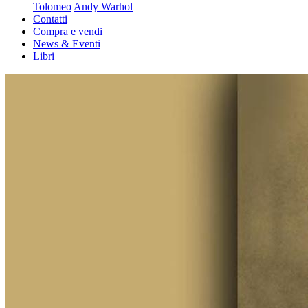
Tolomeo
Andy Warhol
Contatti
Compra e vendi
News & Eventi
Libri