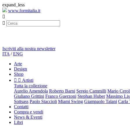
expand_less
www.formitalia.it


Iscriviti alla nostra newsletter
ITA
/
ENG
Arte
Design
Shop


Artisti
Tutta la collezione
Aurelio Amendola
Roberto Barni
Sergio Cammilli
Mario Cerol
Giuliano Grittini
Franco Guerzoni
Stephan Huber
Massimo List
Sottsass
Paolo Staccioli
Miami Swing
Giampaolo Talani
Carla
Contatti
Compra e vendi
News & Eventi
Libri