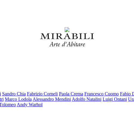
i
Sandro Chia
Fabrizio Corneli
Paola Crema
Francesco Cuomo
Fabio 
ri
Marco Lodola
Alessandro Mendini
Adolfo Natalini
Luigi Ontani
Ur
 Tolomeo
Andy Warhol