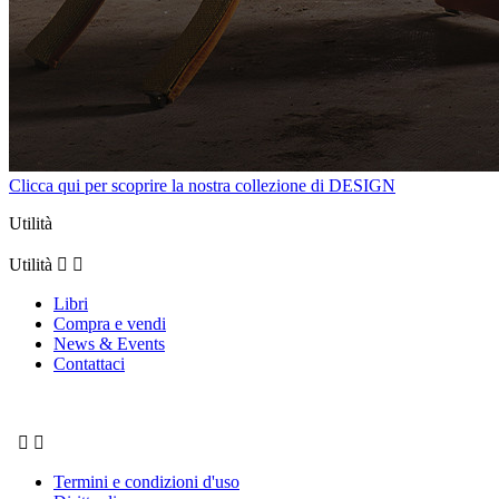
Clicca qui per scoprire la nostra collezione di DESIGN
Utilità
Utilità


Libri
Compra e vendi
News & Events
Contattaci


Termini e condizioni d'uso