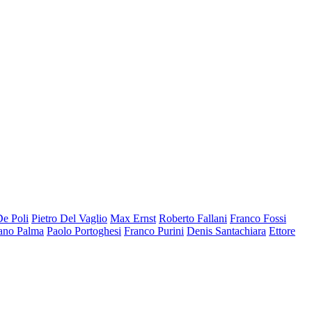
De Poli
Pietro Del Vaglio
Max Ernst
Roberto Fallani
Franco Fossi
ano Palma
Paolo Portoghesi
Franco Purini
Denis Santachiara
Ettore