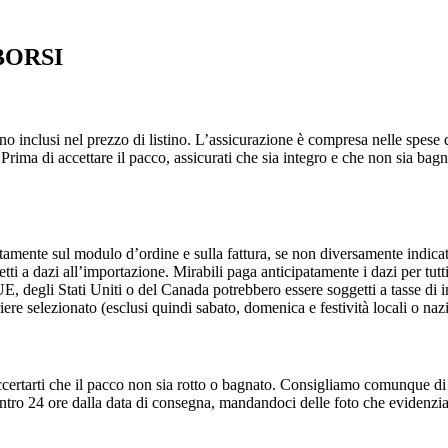
BORSI
o inclusi nel prezzo di listino. L’assicurazione è compresa nelle spese d
rima di accettare il pacco, assicurati che sia integro e che non sia bagn
atamente sul modulo d’ordine e sulla fattura, se non diversamente indica
i a dazi all’importazione. Mirabili paga anticipatamente i dazi per tutti g
l’UE, degli Stati Uniti o del Canada potrebbero essere soggetti a tasse di
iere selezionato (esclusi quindi sabato, domenica e festività locali o nazi
ccertarti che il pacco non sia rotto o bagnato. Consigliamo comunque di 
 entro 24 ore dalla data di consegna, mandandoci delle foto che evidenzi