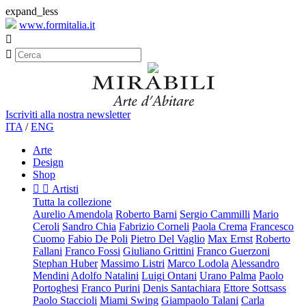
expand_less
www.formitalia.it


Iscriviti alla nostra newsletter
ITA
/
ENG
Arte
Design
Shop


Artisti
Tutta la collezione
Aurelio Amendola
Roberto Barni
Sergio Cammilli
Mario
Ceroli
Sandro Chia
Fabrizio Corneli
Paola Crema
Francesco
Cuomo
Fabio De Poli
Pietro Del Vaglio
Max Ernst
Roberto
Fallani
Franco Fossi
Giuliano Grittini
Franco Guerzoni
Stephan Huber
Massimo Listri
Marco Lodola
Alessandro
Mendini
Adolfo Natalini
Luigi Ontani
Urano Palma
Paolo
Portoghesi
Franco Purini
Denis Santachiara
Ettore Sottsass
Paolo Staccioli
Miami Swing
Giampaolo Talani
Carla