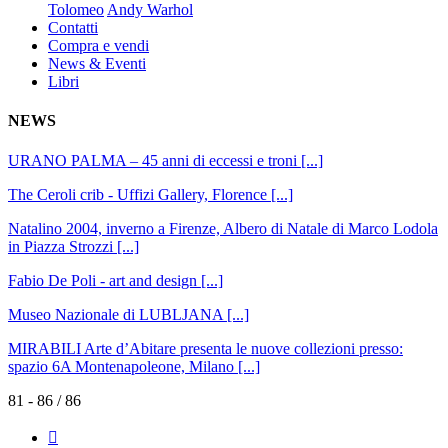
Tolomeo
Andy Warhol
Contatti
Compra e vendi
News & Eventi
Libri
NEWS
URANO PALMA – 45 anni di eccessi e troni
[...]
The Ceroli crib - Uffizi Gallery, Florence
[...]
Natalino 2004, inverno a Firenze, Albero di Natale di Marco Lodola
in Piazza Strozzi
[...]
Fabio De Poli - art and design
[...]
Museo Nazionale di LUBLJANA
[...]
MIRABILI Arte d’Abitare presenta le nuove collezioni presso:
spazio 6A Montenapoleone, Milano
[...]
81 - 86 / 86
