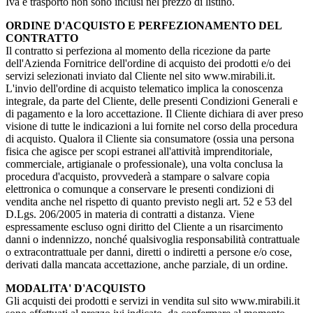
Iva e trasporto non sono inclusi nel prezzo di listino.
ORDINE D'ACQUISTO E PERFEZIONAMENTO DEL
CONTRATTO
Il contratto si perfeziona al momento della ricezione da parte
dell'Azienda Fornitrice dell'ordine di acquisto dei prodotti e/o dei
servizi selezionati inviato dal Cliente nel sito www.mirabili.it.
L'invio dell'ordine di acquisto telematico implica la conoscenza
integrale, da parte del Cliente, delle presenti Condizioni Generali e
di pagamento e la loro accettazione. Il Cliente dichiara di aver preso
visione di tutte le indicazioni a lui fornite nel corso della procedura
di acquisto. Qualora il Cliente sia consumatore (ossia una persona
fisica che agisce per scopi estranei all'attività imprenditoriale,
commerciale, artigianale o professionale), una volta conclusa la
procedura d'acquisto, provvederà a stampare o salvare copia
elettronica o comunque a conservare le presenti condizioni di
vendita anche nel rispetto di quanto previsto negli art. 52 e 53 del
D.Lgs. 206/2005 in materia di contratti a distanza. Viene
espressamente escluso ogni diritto del Cliente a un risarcimento
danni o indennizzo, nonché qualsivoglia responsabilità contrattuale
o extracontrattuale per danni, diretti o indiretti a persone e/o cose,
derivati dalla mancata accettazione, anche parziale, di un ordine.
MODALITA' D'ACQUISTO
Gli acquisti dei prodotti e servizi in vendita sul sito www.mirabili.it