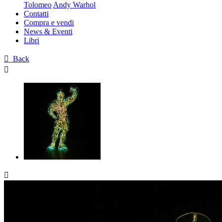
Tolomeo
Andy Warhol
Contatti
Compra e vendi
News & Eventi
Libri

Back

