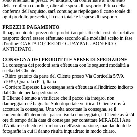
sono effettuati al prezzo ivi indicato, da confermare al momento
della conferma d'ordine, oltre alle spese di trasporto. Prima della
conferma dell'acquisto, sarà comunque riepilogato il costo totale di
ogni prodotto prescelto, il costo totale e le spese di trasporto.
PREZZI E PAGAMENTO
Il pagamento del prezzo dei prodotti acquistati e dei costi del relativo
trasporto dovrà essere effettuato secondo alle modalità scelto in fase
d'ordine: CARTA DI CREDITO - PAYPAL - BONIFICO
ANTICIPATO.
CONSEGNA DEI PRODOTTI E SPESE DI SPEDIZIONE
La consegna dei prodotti sarà effettuata con le seguenti modalità a
scelta del Cliente:
- Ritiro gratuito da parte del Cliente presso Via Corticella 5/7/9,
51039, Quarrata (PT), Italia
- Corriere Espresso La consegna sarà effettuata all'indirizzo indicato
dal Cliente per la spedizione.
Il Cliente è tenuto a verificare che il pacco sia integro, non
danneggiato né bagnato. Solo dopo tale verifica il Cliente dovrà
accettare la consegna. Una volta accettata la consegna, se il
contenuto all'interno del pacco risulta danneggiato, il Cliente avrà 24
ore di tempo dalla data di consegna per contattare MIRABILI Arte
d'Abitare e chiedere il rimborso dell'assicurazione, mandando delle
fotografie in cui il danno risulta inquadrato in modo chiaro.