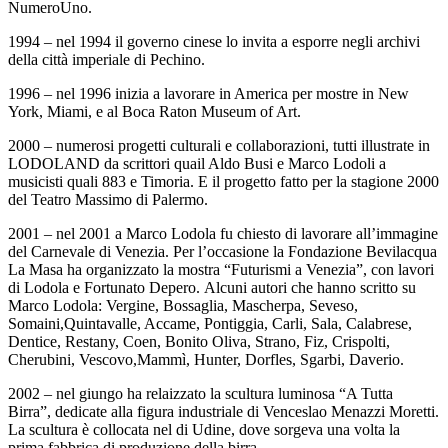
NumeroUno.
1994 – nel 1994 il governo cinese lo invita a esporre negli archivi
della città imperiale di Pechino.
1996 – nel 1996 inizia a lavorare in America per mostre in New
York, Miami, e al Boca Raton Museum of Art.
2000 – numerosi progetti culturali e collaborazioni, tutti illustrate in
LODOLAND da scrittori quail Aldo Busi e Marco Lodoli a
musicisti quali 883 e Timoria. E il progetto fatto per la stagione 2000
del Teatro Massimo di Palermo.
2001 – nel 2001 a Marco Lodola fu chiesto di lavorare all’immagine
del Carnevale di Venezia. Per l’occasione la Fondazione Bevilacqua
La Masa ha organizzato la mostra “Futurismi a Venezia”, con lavori
di Lodola e Fortunato Depero. Alcuni autori che hanno scritto su
Marco Lodola: Vergine, Bossaglia, Mascherpa, Seveso,
Somaini,Quintavalle, Accame, Pontiggia, Carli, Sala, Calabrese,
Dentice, Restany, Coen, Bonito Oliva, Strano, Fiz, Crispolti,
Cherubini, Vescovo,Mammì, Hunter, Dorfles, Sgarbi, Daverio.
2002 – nel giungo ha relaizzato la scultura luminosa “A Tutta
Birra”, dedicate alla figura industriale di Venceslao Menazzi Moretti.
La scultura è collocata nel di Udine, dove sorgeva una volta la
prima fabbrica di produzione della birra.