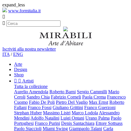
expand_less
www.formitalia.it


Iscriviti alla nostra newsletter
ITA
/
ENG
Arte
Design
Shop


Artisti
Tutta la collezione
Aurelio Amendola
Roberto Barni
Sergio Cammilli
Mario
Ceroli
Sandro Chia
Fabrizio Corneli
Paola Crema
Francesco
Cuomo
Fabio De Poli
Pietro Del Vaglio
Max Ernst
Roberto
Fallani
Franco Fossi
Giuliano Grittini
Franco Guerzoni
Stephan Huber
Massimo Listri
Marco Lodola
Alessandro
Mendini
Adolfo Natalini
Luigi Ontani
Urano Palma
Paolo
Portoghesi
Franco Purini
Denis Santachiara
Ettore Sottsass
Paolo Staccioli
Miami Swing
Giampaolo Talani
Carla