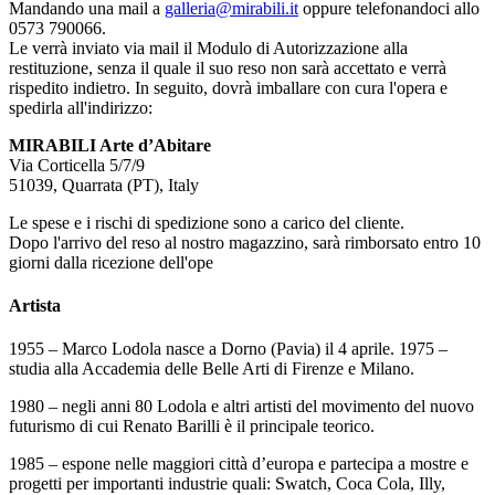
Mandando una mail a
galleria@mirabili.it
oppure telefonandoci allo
0573 790066.
Le verrà inviato via mail il Modulo di Autorizzazione alla
restituzione, senza il quale il suo reso non sarà accettato e verrà
rispedito indietro. In seguito, dovrà imballare con cura l'opera e
spedirla all'indirizzo:
MIRABILI Arte d’Abitare
Via Corticella 5/7/9
51039, Quarrata (PT), Italy
Le spese e i rischi di spedizione sono a carico del cliente.
Dopo l'arrivo del reso al nostro magazzino, sarà rimborsato entro 10
giorni dalla ricezione dell'ope
Artista
1955 – Marco Lodola nasce a Dorno (Pavia) il 4 aprile. 1975 –
studia alla Accademia delle Belle Arti di Firenze e Milano.
1980 – negli anni 80 Lodola e altri artisti del movimento del nuovo
futurismo di cui Renato Barilli è il principale teorico.
1985 – espone nelle maggiori città d’europa e partecipa a mostre e
progetti per importanti industrie quali: Swatch, Coca Cola, Illy,