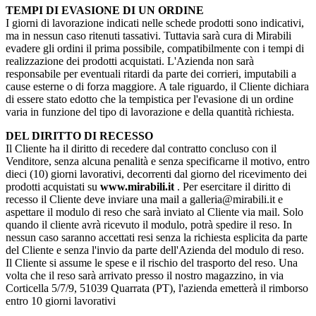
TEMPI DI EVASIONE DI UN ORDINE
I giorni di lavorazione indicati nelle schede prodotti sono indicativi,
ma in nessun caso ritenuti tassativi. Tuttavia sarà cura di Mirabili
evadere gli ordini il prima possibile, compatibilmente con i tempi di
realizzazione dei prodotti acquistati. L'Azienda non sarà
responsabile per eventuali ritardi da parte dei corrieri, imputabili a
cause esterne o di forza maggiore. A tale riguardo, il Cliente dichiara
di essere stato edotto che la tempistica per l'evasione di un ordine
varia in funzione del tipo di lavorazione e della quantità richiesta.
DEL DIRITTO DI RECESSO
Il Cliente ha il diritto di recedere dal contratto concluso con il
Venditore, senza alcuna penalità e senza specificarne il motivo, entro
dieci (10) giorni lavorativi, decorrenti dal giorno del ricevimento dei
prodotti acquistati su
www.mirabili.it
. Per esercitare il diritto di
recesso il Cliente deve inviare una mail a galleria@mirabili.it e
aspettare il modulo di reso che sarà inviato al Cliente via mail. Solo
quando il cliente avrà ricevuto il modulo, potrà spedire il reso. In
nessun caso saranno accettati resi senza la richiesta esplicita da parte
del Cliente e senza l'invio da parte dell'Azienda del modulo di reso.
Il Cliente si assume le spese e il rischio del trasporto del reso. Una
volta che il reso sarà arrivato presso il nostro magazzino, in via
Corticella 5/7/9, 51039 Quarrata (PT), l'azienda emetterà il rimborso
entro 10 giorni lavorativi