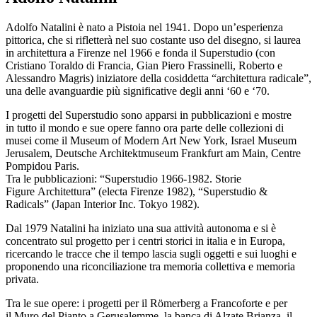
Adolfo Natalini è nato a Pistoia nel 1941. Dopo un’esperienza
pittorica, che si rifletterà nel suo costante uso del disegno, si laurea
in architettura a Firenze nel 1966 e fonda il Superstudio (con
Cristiano Toraldo di Francia, Gian Piero Frassinelli, Roberto e
Alessandro Magris) iniziatore della cosiddetta “architettura radicale”,
una delle avanguardie più significative degli anni ‘60 e ‘70.
I progetti del Superstudio sono apparsi in pubblicazioni e mostre
in tutto il mondo e sue opere fanno ora parte delle collezioni di
musei come il Museum of Modern Art New York, Israel Museum
Jerusalem, Deutsche Architektmuseum Frankfurt am Main, Centre
Pompidou Paris.
Tra le pubblicazioni: “Superstudio 1966-1982. Storie
Figure Architettura” (electa Firenze 1982), “Superstudio &
Radicals” (Japan Interior Inc. Tokyo 1982).
Dal 1979 Natalini ha iniziato una sua attività autonoma e si è
concentrato sul progetto per i centri storici in italia e in Europa,
ricercando le tracce che il tempo lascia sugli oggetti e sui luoghi e
proponendo una riconciliazione tra memoria collettiva e memoria
privata.
Tra le sue opere: i progetti per il Römerberg a Francoforte e per
il Muro del Pianto a Gerusalemme, la banca di Alzate Brianza, il