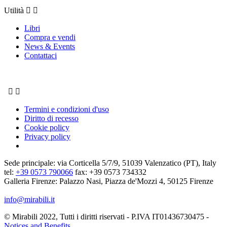
Utilità


Libri
Compra e vendi
News & Events
Contattaci


Termini e condizioni d'uso
Diritto di recesso
Cookie policy
Privacy policy
Sede principale: via Corticella 5/7/9, 51039 Valenzatico (PT), Italy
tel:
+39 0573 790066
fax: +39 0573 734332
Galleria Firenze: Palazzo Nasi, Piazza de'Mozzi 4, 50125 Firenze
info@mirabili.it
© Mirabili 2022, Tutti i diritti riservati - P.IVA IT01436730475 -
Notices and Benefits