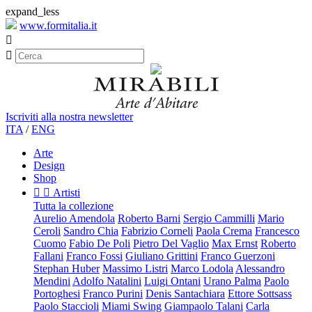
expand_less
www.formitalia.it


Iscriviti alla nostra newsletter
ITA
/
ENG
Arte
Design
Shop


Artisti
Tutta la collezione
Aurelio Amendola
Roberto Barni
Sergio Cammilli
Mario
Ceroli
Sandro Chia
Fabrizio Corneli
Paola Crema
Francesco
Cuomo
Fabio De Poli
Pietro Del Vaglio
Max Ernst
Roberto
Fallani
Franco Fossi
Giuliano Grittini
Franco Guerzoni
Stephan Huber
Massimo Listri
Marco Lodola
Alessandro
Mendini
Adolfo Natalini
Luigi Ontani
Urano Palma
Paolo
Portoghesi
Franco Purini
Denis Santachiara
Ettore Sottsass
Paolo Staccioli
Miami Swing
Giampaolo Talani
Carla