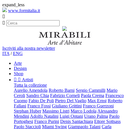
expand_less
www.formitalia.it


Iscriviti alla nostra newsletter
ITA
/
ENG
Arte
Design
Shop


Artisti
Tutta la collezione
Aurelio Amendola
Roberto Barni
Sergio Cammilli
Mario
Ceroli
Sandro Chia
Fabrizio Corneli
Paola Crema
Francesco
Cuomo
Fabio De Poli
Pietro Del Vaglio
Max Ernst
Roberto
Fallani
Franco Fossi
Giuliano Grittini
Franco Guerzoni
Stephan Huber
Massimo Listri
Marco Lodola
Alessandro
Mendini
Adolfo Natalini
Luigi Ontani
Urano Palma
Paolo
Portoghesi
Franco Purini
Denis Santachiara
Ettore Sottsass
Paolo Staccioli
Miami Swing
Giampaolo Talani
Carla