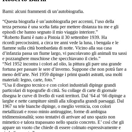
Barni: alcuni frammenti di un’autobiografia.
“Questa biografia è un’autobiografia per accenni, l’uso della
terza persona è una scelta fatta per mettere distanza tra me e gli
episodi che hanno segnato il mio viaggio interiore.”
“Roberto Barni è nato a Pistoia il 30 settembre 1939. Ha
ricordi precocissimi, a circa tre anni vede la luna, i bengala e le
fiamme sulla città bombardata di notte. Vicino alla sua casa
d’infanzia passa un fiume largo, vi pascolavano gli animali tra sassi
e pozzanghere muschiose che specchiavano il cielo.”
“Nel 1952 incontra i colori ad olio, la pittura gli pare una grande
fortuna per passare le sere d’inverno. Suppone che non potrà fare a
meno dell’arte. Nel 1959 dipinge i primi quadri astratti, usa molti
materiali: legno, carte, foto.”
“Usa il disegno tecnico e con colori industriali dipinge grandi
particolari di topografie di città. Su collage di carte di giornale
disegna le curve di livello di vasti territori. Dal ‘64 al ‘66 dipinge a
larghe e nette campiture simili alla xilografia grandi paesaggi. Dal
1967 su tele bianche dipinge, o meglio vernicia, con colori
metallizzati e rosso minio antiruggine, forme di ambigua
tridimensionalità; sono tentativi di arrivare ad uno spazio non
mimetico e talora trapassano nello spazio concreto. E’ così che gli
appare un vuoto che chiede di essere colmato espressivamente e