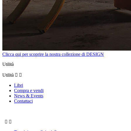
Clicca qui per scoprire la nostra collezione di DESIGN
Utilità
Utilità


Libri
Compra e vendi
News & Events
Contattaci

