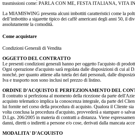
trasmissioni come: PARLA CON ME, FESTA ITALIANA, VITA 
La MIAMISWING presenta alcuni imbottiti caratteristici come la pol
dell’imbottito a sigarette tipico dei caffè americani degli anni 50, il
assolutamente la comodità.
Come acquistare
Condizioni Generali di Vendita
OGGETTO DEL CONTRATTO
Le presenti condizioni generali hanno per oggetto l'acquisto di prodotti
Ogni operazione d'acquisto sarà regolata dalle disposizioni di cui al D. 
nonché, per quanto attiene alla tutela dei dati personali, dalle dispos
Iva e trasporto non sono inclusi nel prezzo di listino.
ORDINE D'ACQUISTO E PERFEZIONAMENTO DEL CO
Il contratto si perfeziona al momento della ricezione da parte dell'Azien
acquisto telematico implica la conoscenza integrale, da parte del Client
lui fornite nel corso della procedura di acquisto. Qualora il Cliente si
volta conclusa la procedura d'acquisto, provvederà a stampare o salvare
D.Lgs. 206/2005 in materia di contratti a distanza. Viene espressamente
danni, diretti o indiretti a persone e/o cose, derivati dalla mancata acc
MODALITA' D'ACQUISTO