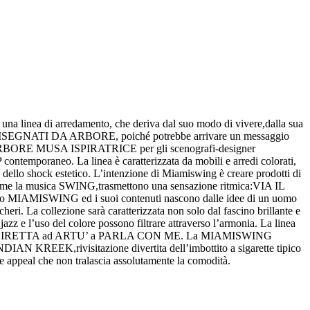
a linea di arredamento, che deriva dal suo modo di vivere,dalla sua
DISEGNATI DA ARBORE, poiché potrebbe arrivare un messaggio
uindi ARBORE MUSA ISPIRATRICE per gli scenografi-designer
mporaneo. La linea è caratterizzata da mobili e arredi colorati,
dello shock estetico. L’intenzione di Miamiswing è creare prodotti di
,come la musica SWING,trasmettono una sensazione ritmica:VIA IL
chio MIAMISWING ed i suoi contenuti nascono dalle idee di un uomo
eri. La collezione sarà caratterizzata non solo dal fascino brillante e
zz e l’uso del colore possono filtrare attraverso l’armonia. La linea
A IN DIRETTA ad ARTU’ a PARLA CON ME. La MIAMISWING
INDIAN KREEK,rivisitazione divertita dell’imbottito a sigarette tipico
te appeal che non tralascia assolutamente la comodità.