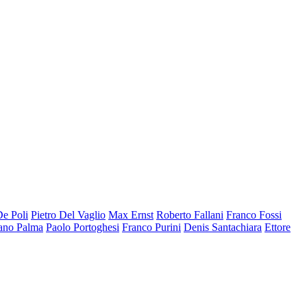
De Poli
Pietro Del Vaglio
Max Ernst
Roberto Fallani
Franco Fossi
ano Palma
Paolo Portoghesi
Franco Purini
Denis Santachiara
Ettore