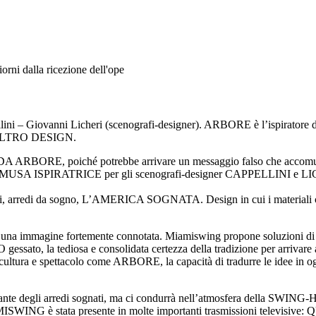
orni dalla ricezione dell'ope
– Giovanni Licheri (scenografi-designer). ARBORE è l’ispiratore di u
l’ALTRO DESIGN.
ARBORE, poiché potrebbe arrivare un messaggio falso che accomunerebb
E MUSA ISPIRATRICE per gli scenografi-designer CAPPELLINI e LICHE
modi, arredi da sogno, L’AMERICA SOGNATA. Design in cui i materiali com
so una immagine fortemente connotata. Miamiswing propone soluzioni di 
ato, la tediosa e consolidata certezza della tradizione per arrivare
ura e spettacolo come ARBORE, la capacità di tradurre le idee in ogget
cicante degli arredi sognati, ma ci condurrà nell’atmosfera della SWING-
a MIAMISWING è stata presente in molte importanti trasmissioni tel