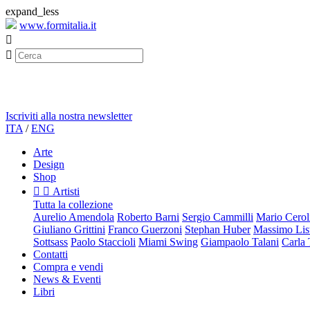
expand_less
www.formitalia.it


Iscriviti alla nostra newsletter
ITA
/
ENG
Arte
Design
Shop


Artisti
Tutta la collezione
Aurelio Amendola
Roberto Barni
Sergio Cammilli
Mario Cerol
Giuliano Grittini
Franco Guerzoni
Stephan Huber
Massimo List
Sottsass
Paolo Staccioli
Miami Swing
Giampaolo Talani
Carla
Contatti
Compra e vendi
News & Eventi
Libri