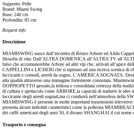
Supporto:
Pelle
Brand:
Miami Swing
Base:
240
cm
Profondita:
85
cm
Request info
Descrizione
MIAMISWING nasce dall’incontro di Renzo Arbore ed Alida Cappellini 
filosofia di vita: Dall’ALTRA DOMENICA all’ALTRA TV all’ALTR
falso che accomunerebbe Arbore ad altri vip che, arrivati all’apice
CAPPELLINI e LICHERI che si ispirano ad una ricerca scenica di ef
luccicanti e comodi, arredi da sogno, L’AMERICA SOGNATA. Design in cu
alta qualità attraverso una immagine fortemente connotata. Miamiswi
DOPPIOPETTO gessato,la tediosa e consolidata certezza della tradiz
di cultura e spettacolo come ARBORE,la capacità di tradurre le idee in 
luccicante degli arredi sognati,ma ci condurrà nell’atmosfera della SW
MIAMISWING è presente in molte importanti trasmissioni t
presenta alcuni imbottiti caratteristici come la poltrona MIAMIBEACH 
dei caffè americani degli anni 50, il divano SHANGHAI il cui nome deri
Trasporto e consegna