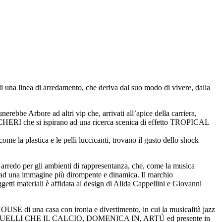
na linea di arredamento, che deriva dal suo modo di vivere, dalla
e Arbore ad altri vip che, arrivati all’apice della carriera,
RI che si ispirano ad una ricerca scenica di effetto TROPICAL
e la plastica e le pelli luccicanti, trovano il gusto dello shock
arredo per gli ambienti di rappresentanza, che, come la musica
 ad una immagine più dirompente e dinamica. Il marchio
ti materiali è affidata al design di Alida Cappellini e Giovanni
HOUSE di una casa con ironia e divertimento, in cui la musicalità jazz
evisive: QUELLI CHE IL CALCIO, DOMENICA IN, ARTÚ ed presente in