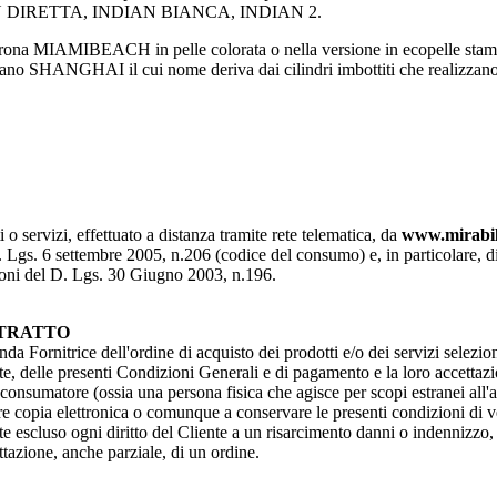
IN DIRETTA, INDIAN BIANCA, INDIAN 2.
trona MIAMIBEACH in pelle colorata o nella versione in ecopelle stam
 divano SHANGHAI il cui nome deriva dai cilindri imbottiti che realizzano 
 o servizi, effettuato a distanza tramite rete telematica, da
www.mirabil
Lgs. 6 settembre 2005, n.206 (codice del consumo) e, in particolare, di que
izioni del D. Lgs. 30 Giugno 2003, n.196.
NTRATTO
da Fornitrice dell'ordine di acquisto dei prodotti e/o dei servizi selezion
e, delle presenti Condizioni Generali e di pagamento e la loro accettazion
a consumatore (ossia una persona fisica che agisce per scopi estranei all'
 copia elettronica o comunque a conservare le presenti condizioni di ven
 escluso ogni diritto del Cliente a un risarcimento danni o indennizzo, 
ettazione, anche parziale, di un ordine.