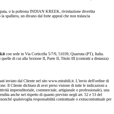
pata, o la poltrona INDIAN KREEK, rivisitazione divertita
la spalliera, un divano dal forte appeal che non tralascia
i.it
con sede in Via Corticella 5/7/9, 51039, Quarrata (PT), Italia.
lle di cui alla Sezione II, Parte II, Titolo III (contratti a distanza)
ati inviato dal Cliente nel sito www.mirabili.it. L'invio dell'ordine di
e. Il Cliente dichiara di aver preso visione di tutte le indicazioni a
attività imprenditoriale, commerciale, artigianale o professionale), una
dita anche nel rispetto di quanto previsto negli art. 52 e 53 del
nonché qualsivoglia responsabilità contrattuale o extracontrattuale per