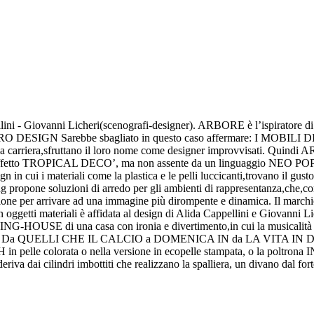
- Giovanni Licheri(scenografi-designer). ARBORE è l’ispiratore di un
O DESIGN Sarebbe sbagliato in questo caso affermare: I MOBILI 
 della carriera,sfruttano il loro nome come designer improvvisati. Q
fetto TROPICAL DECO’, ma non assente da un linguaggio NEO POP conte
i i materiali come la plastica e le pelli luccicanti,trovano il gusto 
ng propone soluzioni di arredo per gli ambienti di rappresentanza,che
ione per arrivare ad una immagine più dirompente e dinamica. Il mar
oggetti materiali è affidata al design di Alida Cappellini e Giovanni Lich
ING-HOUSE di una casa con ironia e divertimento,in cui la musicalità ja
elevisive: Da QUELLI CHE IL CALCIO a DOMENICA IN da LA VIT
in pelle colorata o nella versione in ecopelle stampata, o la poltrona 
va dai cilindri imbottiti che realizzano la spalliera, un divano dal for