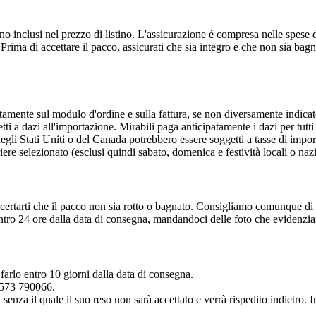
o inclusi nel prezzo di listino. L'assicurazione è compresa nelle spese di
rima di accettare il pacco, assicurati che sia integro e che non sia bagn
atamente sul modulo d'ordine e sulla fattura, se non diversamente indicat
i a dazi all'importazione. Mirabili paga anticipatamente i dazi per tutti g
 degli Stati Uniti o del Canada potrebbero essere soggetti a tasse di impo
iere selezionato (esclusi quindi sabato, domenica e festività locali o nazi
ccertarti che il pacco non sia rotto o bagnato. Consigliamo comunque di 
 entro 24 ore dalla data di consegna, mandandoci delle foto che evidenzi
 farlo entro 10 giorni dalla data di consegna.
0573 790066.
senza il quale il suo reso non sarà accettato e verrà rispedito indietro. I