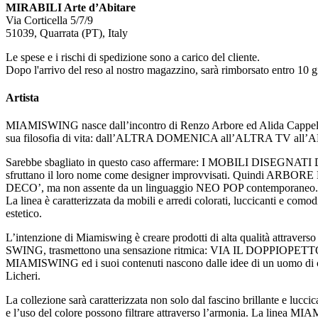
MIRABILI Arte d’Abitare
Via Corticella 5/7/9
51039, Quarrata (PT), Italy
Le spese e i rischi di spedizione sono a carico del cliente.
Dopo l'arrivo del reso al nostro magazzino, sarà rimborsato entro 10 gi
Artista
MIAMISWING nasce dall’incontro di Renzo Arbore ed Alida Cappellini 
sua filosofia di vita: dall’ALTRA DOMENICA all’ALTRA TV al
Sarebbe sbagliato in questo caso affermare: I MOBILI DISEGNATI DA 
sfruttano il loro nome come designer improvvisati. Quindi ARBOR
DECO’, ma non assente da un linguaggio NEO POP contemporaneo.
La linea è caratterizzata da mobili e arredi colorati, luccicanti e co
estetico.
L’intenzione di Miamiswing è creare prodotti di alta qualità attraver
SWING, trasmettono una sensazione ritmica: VIA IL DOPPIOPETTO gess
MIAMISWING ed i suoi contenuti nascono dalle idee di un uomo di cult
Licheri.
La collezione sarà caratterizzata non solo dal fascino brillante e luc
e l’uso del colore possono filtrare attraverso l’armonia. La line