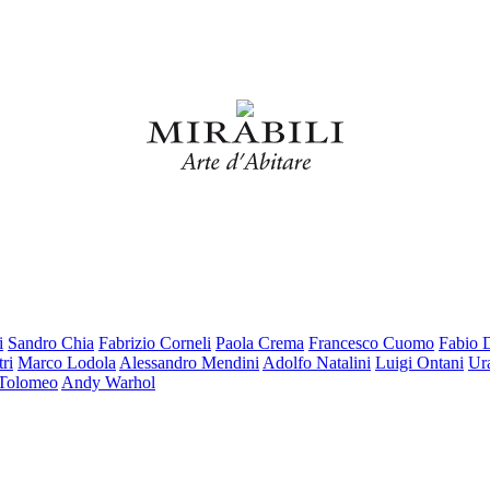
i
Sandro Chia
Fabrizio Corneli
Paola Crema
Francesco Cuomo
Fabio 
ri
Marco Lodola
Alessandro Mendini
Adolfo Natalini
Luigi Ontani
Ur
 Tolomeo
Andy Warhol