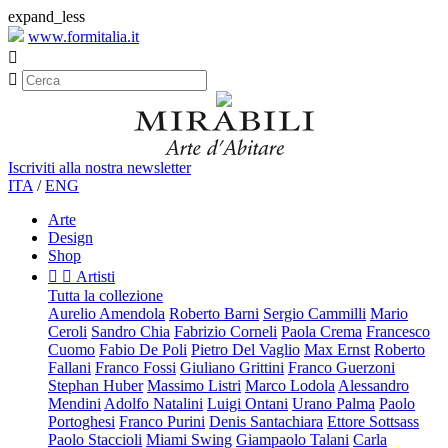
expand_less
www.formitalia.it


Iscriviti alla nostra newsletter
ITA
/
ENG
Arte
Design
Shop


Artisti
Tutta la collezione
Aurelio Amendola
Roberto Barni
Sergio Cammilli
Mario
Ceroli
Sandro Chia
Fabrizio Corneli
Paola Crema
Francesco
Cuomo
Fabio De Poli
Pietro Del Vaglio
Max Ernst
Roberto
Fallani
Franco Fossi
Giuliano Grittini
Franco Guerzoni
Stephan Huber
Massimo Listri
Marco Lodola
Alessandro
Mendini
Adolfo Natalini
Luigi Ontani
Urano Palma
Paolo
Portoghesi
Franco Purini
Denis Santachiara
Ettore Sottsass
Paolo Staccioli
Miami Swing
Giampaolo Talani
Carla