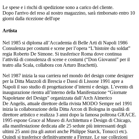
Le spese e i rischi di spedizione sono a carico del cliente.
Dopo l'arrivo del reso al nostro magazzino, sarà rimborsato entro 10
giorni dalla ricezione dell'ope
Artista
Nel 1985 si diploma all’Accademia di Belle Arti di Napoli 1986
Consulenza per costumi e scene per l’opera “L’histoire du soldat”
regia Roberto De Simone. Si trasferisce Roma dove continua
l’attività di consulenza di scene e costumi (“Don Giovanni” per il
teatro alla Scala, collabora con Arturo Brachetti).
Nel 1987 inizia la sua carriera nel mondo del design come designer
per la Ditta Mazzoli di Brescia e Dassi di Lissone 1991 apre a
Napoli il suo studio di progettazione d’interni e design. L’evento di
inaugurazione rientra all’interno della Manifestazione “Giornate
Napoletane del Design” organizzata dall’Arch Almerico
De Angelis, attuale direttore della rivista MODO Sempre nel 1991
inizia la collaborazione della Ditta Arcon di Bologna in qualità di
direttore artistico e realizza 3 anni dopo la famosa poltrona GRACE.
1995 espone Grace al Museo di Architettura e Design di Chicago,
alla manifestazione dedicata alle 25 sedute più interessanti degli
ultimi 25 anni (tra gli autori anche Philippe Starck, Tonucci etc).
Quindi si trasferisce definitivamente a Firenze. Le sue collezioni