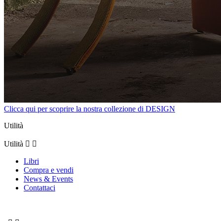
Clicca qui per scoprire la nostra collezione di DESIGN
Utilità
Utilità


Libri
Compra e vendi
News & Events
Contattaci