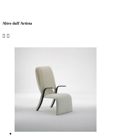
Altro dall'Artista

