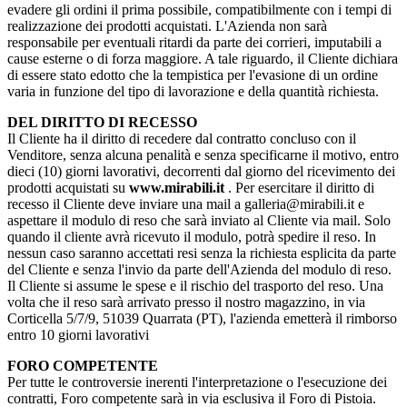
evadere gli ordini il prima possibile, compatibilmente con i tempi di
realizzazione dei prodotti acquistati. L'Azienda non sarà
responsabile per eventuali ritardi da parte dei corrieri, imputabili a
cause esterne o di forza maggiore. A tale riguardo, il Cliente dichiara
di essere stato edotto che la tempistica per l'evasione di un ordine
varia in funzione del tipo di lavorazione e della quantità richiesta.
DEL DIRITTO DI RECESSO
Il Cliente ha il diritto di recedere dal contratto concluso con il
Venditore, senza alcuna penalità e senza specificarne il motivo, entro
dieci (10) giorni lavorativi, decorrenti dal giorno del ricevimento dei
prodotti acquistati su
www.mirabili.it
. Per esercitare il diritto di
recesso il Cliente deve inviare una mail a galleria@mirabili.it e
aspettare il modulo di reso che sarà inviato al Cliente via mail. Solo
quando il cliente avrà ricevuto il modulo, potrà spedire il reso. In
nessun caso saranno accettati resi senza la richiesta esplicita da parte
del Cliente e senza l'invio da parte dell'Azienda del modulo di reso.
Il Cliente si assume le spese e il rischio del trasporto del reso. Una
volta che il reso sarà arrivato presso il nostro magazzino, in via
Corticella 5/7/9, 51039 Quarrata (PT), l'azienda emetterà il rimborso
entro 10 giorni lavorativi
FORO COMPETENTE
Per tutte le controversie inerenti l'interpretazione o l'esecuzione dei
contratti, Foro competente sarà in via esclusiva il Foro di Pistoia.