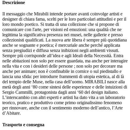
Descrizione
Il messaggio che Mirabili intende portare avanti coinvolge artisti e
designer di chiara fama, scelti per le loro particolari attitudini e per il
loro mondo poetico.‎ Si tratta di una collezione che si propone di
comunicare con l'arte, per visioni ed emozioni: una qualità che ne
legittima la significativa presenza nei musei, nelle gallerie e presso
collezionisti qualificati.‎ La nuova arte libera è sempre più quotidiana
anche se sognante e poetica; è mercuriale anche perché applicata
senza pregiudizi e diffusa senza inibizioni negli ambienti vissuti.‎
Sempre più corrisponde all’idea e agli Ideali della Necessità.‎ Entra
nelle abitazioni non solo per essere guardata, ma anche per interagire
nella vita e con i desideri delle persone ; non solo per decorare ma
anche per animare; non è confinabile in cornice o sul piedistallo e
lancia una sfida: per introdurre frammenti di utopia estetica, al di là
del tempio delle Muse, nella casa dell’uomo.‎ MIRABILI nasce alla
metà degli anni ‘80 come sintesi delle esperienze e delle intuizioni di
Sergio Cammilli, protagonista dagli anni ‘60 del design italiano.‎
L’interscambio con altri esperti e artisti ha dato vita a un laboratorio
teorico, pratico e produttivo come primo originalissimo fenomeno
per rinnovare, anche con il sentimento moderno dell’antico, l’Arte
d’Abitare.‎
Trasporto e consegna