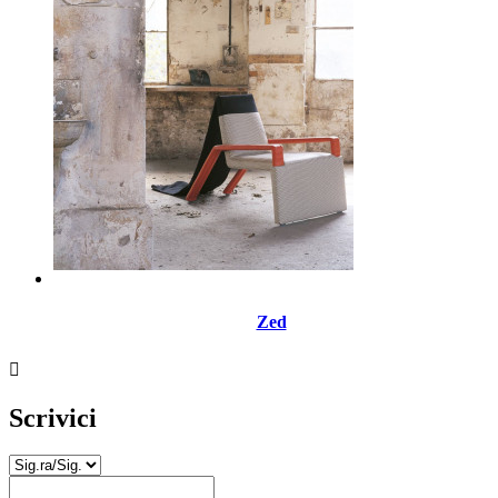
Zed

Scrivici