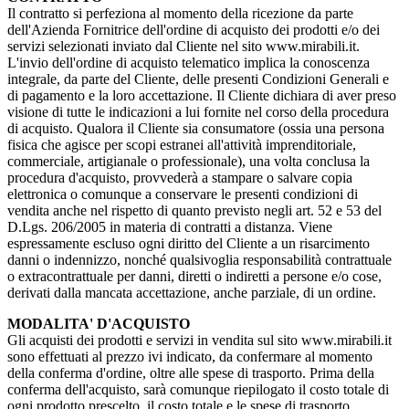
Il contratto si perfeziona al momento della ricezione da parte
dell'Azienda Fornitrice dell'ordine di acquisto dei prodotti e/o dei
servizi selezionati inviato dal Cliente nel sito www.mirabili.it.
L'invio dell'ordine di acquisto telematico implica la conoscenza
integrale, da parte del Cliente, delle presenti Condizioni Generali e
di pagamento e la loro accettazione. Il Cliente dichiara di aver preso
visione di tutte le indicazioni a lui fornite nel corso della procedura
di acquisto. Qualora il Cliente sia consumatore (ossia una persona
fisica che agisce per scopi estranei all'attività imprenditoriale,
commerciale, artigianale o professionale), una volta conclusa la
procedura d'acquisto, provvederà a stampare o salvare copia
elettronica o comunque a conservare le presenti condizioni di
vendita anche nel rispetto di quanto previsto negli art. 52 e 53 del
D.Lgs. 206/2005 in materia di contratti a distanza. Viene
espressamente escluso ogni diritto del Cliente a un risarcimento
danni o indennizzo, nonché qualsivoglia responsabilità contrattuale
o extracontrattuale per danni, diretti o indiretti a persone e/o cose,
derivati dalla mancata accettazione, anche parziale, di un ordine.
MODALITA' D'ACQUISTO
Gli acquisti dei prodotti e servizi in vendita sul sito www.mirabili.it
sono effettuati al prezzo ivi indicato, da confermare al momento
della conferma d'ordine, oltre alle spese di trasporto. Prima della
conferma dell'acquisto, sarà comunque riepilogato il costo totale di
ogni prodotto prescelto, il costo totale e le spese di trasporto.