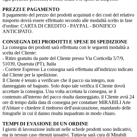
PREZZI E PAGAMENTO
Il pagamento del prezzo dei prodotti acquistati e dei costi del relativo
trasporto dovrà essere effettuato secondo alle modalità scelto in fase
d'ordine: CARTA DI CREDITO - PAYPAL - BONIFICO
ANTICIPATO.
CONSEGNA DEI PRODOTTI E SPESE DI SPEDIZIONE
La consegna dei prodotti sarà effettuata con le seguenti modalità a
scelta del Cliente:
- Ritiro gratuito da parte del Cliente presso Via Corticella 5/7/9,
51039, Quarrata (PT), Italia
- Corriere Espresso La consegna sarà effettuata all'indirizzo indicato
dal Cliente per la spedizione.
Il Cliente è tenuto a verificare che il pacco sia integro, non
danneggiato né bagnato. Solo dopo tale verifica il Cliente dovrà
accettare la consegna. Una volta accettata la consegna, se il
contenuto all'interno del pacco risulta danneggiato, il Cliente avrà 24
ore di tempo dalla data di consegna per contattare MIRABILI Arte
d'Abitare e chiedere il rimborso dell'assicurazione, mandando delle
fotografie in cui il danno risulta inquadrato in modo chiaro.
TEMPI DI EVASIONE DI UN ORDINE
I giorni di lavorazione indicati nelle schede prodotti sono indicativi,
ma in nessun caso ritenuti tassativi. Tuttavia sarà cura di Mirabili