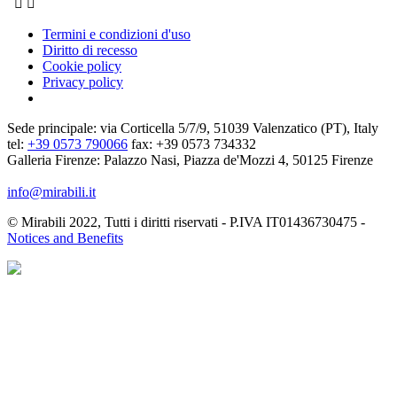


Termini e condizioni d'uso
Diritto di recesso
Cookie policy
Privacy policy
Sede principale: via Corticella 5/7/9, 51039 Valenzatico (PT), Italy
tel:
+39 0573 790066
fax: +39 0573 734332
Galleria Firenze: Palazzo Nasi, Piazza de'Mozzi 4, 50125 Firenze
info@mirabili.it
© Mirabili 2022, Tutti i diritti riservati - P.IVA IT01436730475 -
Notices and Benefits