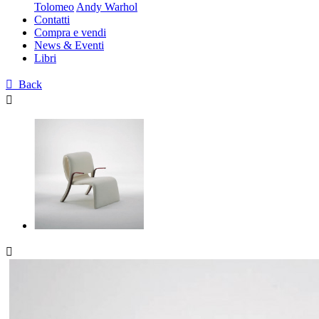
Tolomeo
Andy Warhol
Contatti
Compra e vendi
News & Eventi
Libri

Back

