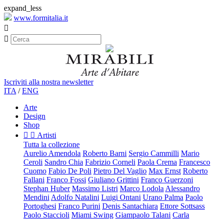
expand_less
www.formitalia.it


Iscriviti alla nostra newsletter
ITA
/
ENG
Arte
Design
Shop


Artisti
Tutta la collezione
Aurelio Amendola
Roberto Barni
Sergio Cammilli
Mario
Ceroli
Sandro Chia
Fabrizio Corneli
Paola Crema
Francesco
Cuomo
Fabio De Poli
Pietro Del Vaglio
Max Ernst
Roberto
Fallani
Franco Fossi
Giuliano Grittini
Franco Guerzoni
Stephan Huber
Massimo Listri
Marco Lodola
Alessandro
Mendini
Adolfo Natalini
Luigi Ontani
Urano Palma
Paolo
Portoghesi
Franco Purini
Denis Santachiara
Ettore Sottsass
Paolo Staccioli
Miami Swing
Giampaolo Talani
Carla