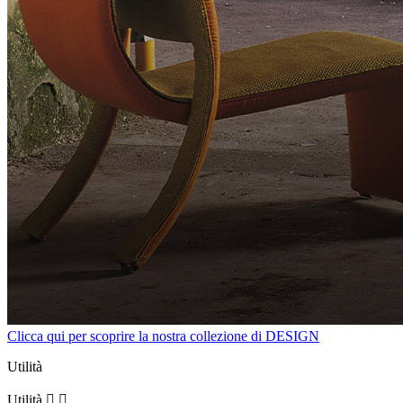
Clicca qui per scoprire la nostra collezione di DESIGN
Utilità
Utilità

