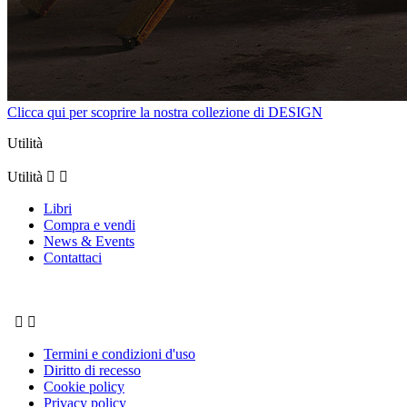
Clicca qui per scoprire la nostra collezione di DESIGN
Utilità
Utilità


Libri
Compra e vendi
News & Events
Contattaci


Termini e condizioni d'uso
Diritto di recesso
Cookie policy
Privacy policy