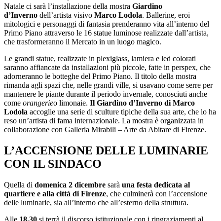
Natale ci sarà l’installazione della mostra
Giardino
d’Inverno
dell’artista visivo
Marco Lodola
. Ballerine, eroi
mitologici e personaggi di fantasia prenderanno vita all’interno del
Primo Piano attraverso le 16 statue luminose realizzate dall’artista,
che trasformeranno il Mercato in un luogo magico.
Le grandi statue, realizzate in plexiglass, lamiera e led colorati
saranno affiancate da installazioni più piccole, fatte in perspex, che
adorneranno le botteghe del Primo Piano. Il titolo della mostra
rimanda agli spazi che, nelle grandi ville, si usavano come serre per
mantenere le piante durante il periodo invernale, conosciuti anche
come
orangerie
o limonaie.
Il Giardino d’Inverno di Marco
Lodola
accoglie una serie di sculture tipiche della sua arte, che lo ha
reso un’artista di fama internazionale. La mostra è organizzata in
collaborazione con Galleria Mirabili – Arte da Abitare di Firenze.
L’ACCENSIONE DELLE LUMINARIE
CON IL SINDACO
Quella di
domenica 2 dicembre
sarà
una festa dedicata al
quartiere e alla città di Firenze
, che culminerà con l’accensione
delle luminarie, sia all’interno che all’esterno della struttura.
Alle
18.30
si terrà il discorso istituzionale con i ringraziamenti al