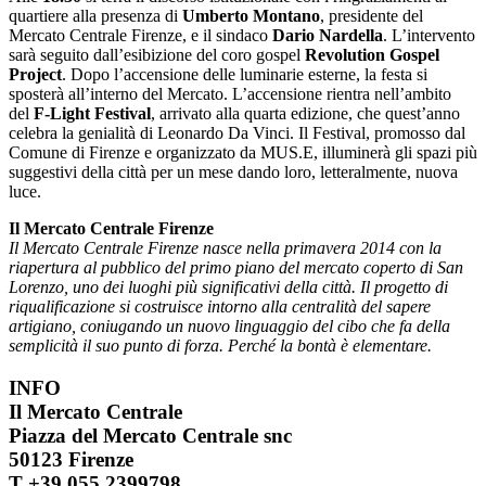
quartiere alla presenza di
Umberto Montano
, presidente del
Mercato Centrale Firenze, e il sindaco
Dario Nardella
. L’intervento
sarà seguito dall’esibizione del coro gospel
Revolution Gospel
Project
. Dopo l’accensione delle luminarie esterne, la festa si
sposterà all’interno del Mercato. L’accensione rientra nell’ambito
del
F-Light Festival
, arrivato alla quarta edizione, che quest’anno
celebra la genialità di Leonardo Da Vinci. Il Festival, promosso dal
Comune di Firenze e organizzato da MUS.E, illuminerà gli spazi più
suggestivi della città per un mese dando loro, letteralmente, nuova
luce.
Il Mercato Centrale Firenze
Il Mercato Centrale Firenze nasce nella primavera 2014 con la
riapertura al pubblico del primo piano del mercato coperto di San
Lorenzo, uno dei luoghi più significativi della città. Il progetto di
riqualificazione si costruisce intorno alla centralità del sapere
artigiano, coniugando un nuovo linguaggio del cibo che fa della
semplicità il suo punto di forza. Perché la bontà è elementare.
INFO
Il Mercato Centrale
Piazza del Mercato Centrale snc
50123 Firenze
T +39 055 2399798