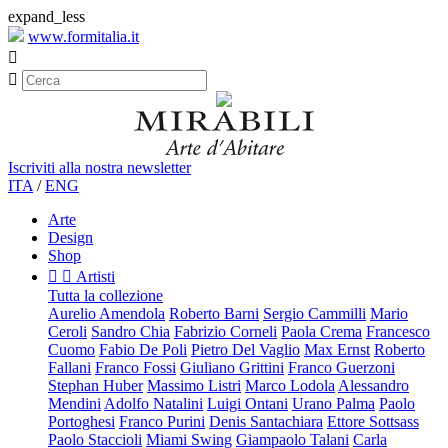
expand_less
www.formitalia.it


Iscriviti alla nostra newsletter
ITA
/
ENG
Arte
Design
Shop


Artisti
Tutta la collezione
Aurelio Amendola
Roberto Barni
Sergio Cammilli
Mario
Ceroli
Sandro Chia
Fabrizio Corneli
Paola Crema
Francesco
Cuomo
Fabio De Poli
Pietro Del Vaglio
Max Ernst
Roberto
Fallani
Franco Fossi
Giuliano Grittini
Franco Guerzoni
Stephan Huber
Massimo Listri
Marco Lodola
Alessandro
Mendini
Adolfo Natalini
Luigi Ontani
Urano Palma
Paolo
Portoghesi
Franco Purini
Denis Santachiara
Ettore Sottsass
Paolo Staccioli
Miami Swing
Giampaolo Talani
Carla