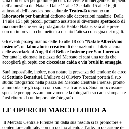
Una domenica per grandi e piccini, da vivere immergendosi in pieno
nell’atmosfera del Natale. Dalle 11 alle 12 e dalle 15 alle 16 gli
animatori dell’associazione culturale
Teatro-là
terranno
un
laboratorio per bambini
dedicato alle decorazioni natalizie. Dalle
14 alle 15 i più piccoli potranno assistere al divertente
spettacolo di
marionette
che vedrà protagonista Babbo Natale, sarà alle prese
con un imprevisto che metterà a rischio l’attesa consegna dei regali.
Gli eventi proseguiranno dalle 16 alle 18 con “
Natale AlberiAmo
insieme
”, un
laboratorio creativo
di decorazioni natalizie a cura
delle associazioni
Angeli del Bello
e
Insieme per San Lorenzo
.
Per tutta la giornata in piazza del Mercato ci sarà una tenda che
accoglierà gli ospiti con
cioccolata calda e vin brulé in omaggio
.
Sarà impossibile, inoltre, non notare la presenza del tendone da circo
di
Settimio Benedusi
. L’allievo di Oliviero Toscani porterà il suo
studio fotografico nella piazza del Mercato Centrale Firenze, pronto
a immortalare gli ospiti con i suoi scatti artistici. Sarà un’occasione
speciale per apprezzare nuovamente la fotografia su carta stampata e
farsi ritrarre da un importante fotografo.
LE OPERE DI MARCO LODOLA
Il Mercato Centrale Firenze fin dalla sua nascita si fa promotore e
contenitore culturale, con un occhio attento all’arte. In occasione del