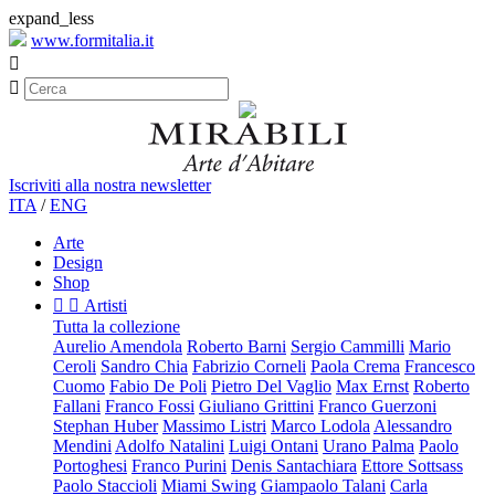
expand_less
www.formitalia.it


Iscriviti alla nostra newsletter
ITA
/
ENG
Arte
Design
Shop


Artisti
Tutta la collezione
Aurelio Amendola
Roberto Barni
Sergio Cammilli
Mario
Ceroli
Sandro Chia
Fabrizio Corneli
Paola Crema
Francesco
Cuomo
Fabio De Poli
Pietro Del Vaglio
Max Ernst
Roberto
Fallani
Franco Fossi
Giuliano Grittini
Franco Guerzoni
Stephan Huber
Massimo Listri
Marco Lodola
Alessandro
Mendini
Adolfo Natalini
Luigi Ontani
Urano Palma
Paolo
Portoghesi
Franco Purini
Denis Santachiara
Ettore Sottsass
Paolo Staccioli
Miami Swing
Giampaolo Talani
Carla