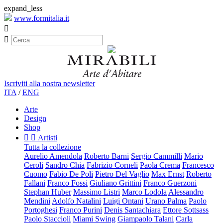
expand_less
www.formitalia.it


Iscriviti alla nostra newsletter
ITA
/
ENG
Arte
Design
Shop


Artisti
Tutta la collezione
Aurelio Amendola
Roberto Barni
Sergio Cammilli
Mario
Ceroli
Sandro Chia
Fabrizio Corneli
Paola Crema
Francesco
Cuomo
Fabio De Poli
Pietro Del Vaglio
Max Ernst
Roberto
Fallani
Franco Fossi
Giuliano Grittini
Franco Guerzoni
Stephan Huber
Massimo Listri
Marco Lodola
Alessandro
Mendini
Adolfo Natalini
Luigi Ontani
Urano Palma
Paolo
Portoghesi
Franco Purini
Denis Santachiara
Ettore Sottsass
Paolo Staccioli
Miami Swing
Giampaolo Talani
Carla