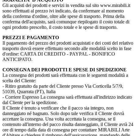
Gli acquisti dei prodotti e servizi in vendita sul sito www.mirabili.it
sono effettuati al prezzo ivi indicato, da confermare al momento
della conferma d'ordine, oltre alle spese di trasporto. Prima della
conferma dell'acquisto, sarà comunque riepilogato il costo totale di
ogni prodotto prescelto, il costo totale e le spese di trasporto.
PREZZI E PAGAMENTO
Il pagamento del prezzo dei prodotti acquistati e dei costi del relativo
trasporto dovrà essere effettuato secondo alle modalità scelto in fase
d'ordine: CARTA DI CREDITO - PAYPAL - BONIFICO
ANTICIPATO.
CONSEGNA DEI PRODOTTI E SPESE DI SPEDIZIONE
La consegna dei prodotti sarà effettuata con le seguenti modalità a
scelta del Cliente:
- Ritiro gratuito da parte del Cliente presso Via Corticella 5/7/9,
51039, Quarrata (PT), Italia
- Corriere Espresso La consegna sarà effettuata all'indirizzo indicato
dal Cliente per la spedizione.
Il Cliente è tenuto a verificare che il pacco sia integro, non
danneggiato né bagnato. Solo dopo tale verifica il Cliente dovrà
accettare la consegna. Una volta accettata la consegna, se il
contenuto all'interno del pacco risulta danneggiato, il Cliente avrà 24
ore di tempo dalla data di consegna per contattare MIRABILI Arte
d'Abitare e chiedere il rimborso dell'assicurazione, mandando delle