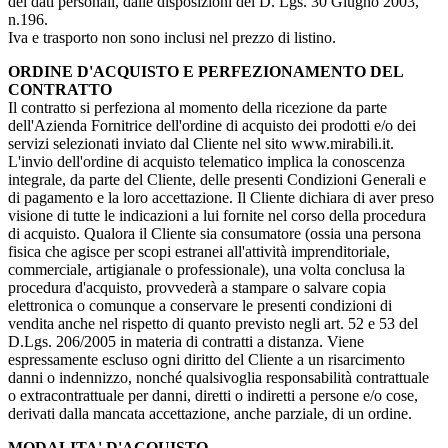
dei dati personali, dalle disposizioni del D. Lgs. 30 Giugno 2003,
n.196.
Iva e trasporto non sono inclusi nel prezzo di listino.
ORDINE D'ACQUISTO E PERFEZIONAMENTO DEL
CONTRATTO
Il contratto si perfeziona al momento della ricezione da parte
dell'Azienda Fornitrice dell'ordine di acquisto dei prodotti e/o dei
servizi selezionati inviato dal Cliente nel sito www.mirabili.it.
L'invio dell'ordine di acquisto telematico implica la conoscenza
integrale, da parte del Cliente, delle presenti Condizioni Generali e
di pagamento e la loro accettazione. Il Cliente dichiara di aver preso
visione di tutte le indicazioni a lui fornite nel corso della procedura
di acquisto. Qualora il Cliente sia consumatore (ossia una persona
fisica che agisce per scopi estranei all'attività imprenditoriale,
commerciale, artigianale o professionale), una volta conclusa la
procedura d'acquisto, provvederà a stampare o salvare copia
elettronica o comunque a conservare le presenti condizioni di
vendita anche nel rispetto di quanto previsto negli art. 52 e 53 del
D.Lgs. 206/2005 in materia di contratti a distanza. Viene
espressamente escluso ogni diritto del Cliente a un risarcimento
danni o indennizzo, nonché qualsivoglia responsabilità contrattuale
o extracontrattuale per danni, diretti o indiretti a persone e/o cose,
derivati dalla mancata accettazione, anche parziale, di un ordine.
MODALITA' D'ACQUISTO