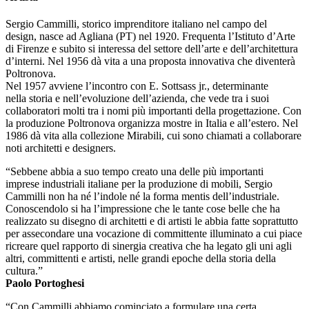
Sergio Cammilli, storico imprenditore italiano nel campo del
design, nasce ad Agliana (PT) nel 1920. Frequenta l’Istituto d’Arte
di Firenze e subito si interessa del settore dell’arte e dell’architettura
d’interni. Nel 1956 dà vita a una proposta innovativa che diventerà
Poltronova.
Nel 1957 avviene l’incontro con E. Sottsass jr., determinante
nella storia e nell’evoluzione dell’azienda, che vede tra i suoi
collaboratori molti tra i nomi più importanti della progettazione. Con
la produzione Poltronova organizza mostre in Italia e all’estero. Nel
1986 dà vita alla collezione Mirabili, cui sono chiamati a collaborare
noti architetti e designers.
“Sebbene abbia a suo tempo creato una delle più importanti
imprese industriali italiane per la produzione di mobili, Sergio
Cammilli non ha né l’indole né la forma mentis dell’industriale.
Conoscendolo si ha l’impressione che le tante cose belle che ha
realizzato su disegno di architetti e di artisti le abbia fatte soprattutto
per assecondare una vocazione di committente illuminato a cui piace
ricreare quel rapporto di sinergia creativa che ha legato gli uni agli
altri, committenti e artisti, nelle grandi epoche della storia della
cultura.”
Paolo Portoghesi
“Con Cammilli abbiamo cominciato a formulare una certa