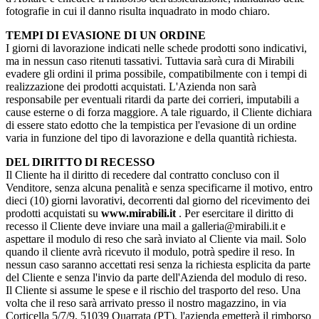
fotografie in cui il danno risulta inquadrato in modo chiaro.
TEMPI DI EVASIONE DI UN ORDINE
I giorni di lavorazione indicati nelle schede prodotti sono indicativi,
ma in nessun caso ritenuti tassativi. Tuttavia sarà cura di Mirabili
evadere gli ordini il prima possibile, compatibilmente con i tempi di
realizzazione dei prodotti acquistati. L'Azienda non sarà
responsabile per eventuali ritardi da parte dei corrieri, imputabili a
cause esterne o di forza maggiore. A tale riguardo, il Cliente dichiara
di essere stato edotto che la tempistica per l'evasione di un ordine
varia in funzione del tipo di lavorazione e della quantità richiesta.
DEL DIRITTO DI RECESSO
Il Cliente ha il diritto di recedere dal contratto concluso con il
Venditore, senza alcuna penalità e senza specificarne il motivo, entro
dieci (10) giorni lavorativi, decorrenti dal giorno del ricevimento dei
prodotti acquistati su
www.mirabili.it
. Per esercitare il diritto di
recesso il Cliente deve inviare una mail a galleria@mirabili.it e
aspettare il modulo di reso che sarà inviato al Cliente via mail. Solo
quando il cliente avrà ricevuto il modulo, potrà spedire il reso. In
nessun caso saranno accettati resi senza la richiesta esplicita da parte
del Cliente e senza l'invio da parte dell'Azienda del modulo di reso.
Il Cliente si assume le spese e il rischio del trasporto del reso. Una
volta che il reso sarà arrivato presso il nostro magazzino, in via
Corticella 5/7/9, 51039 Quarrata (PT), l'azienda emetterà il rimborso