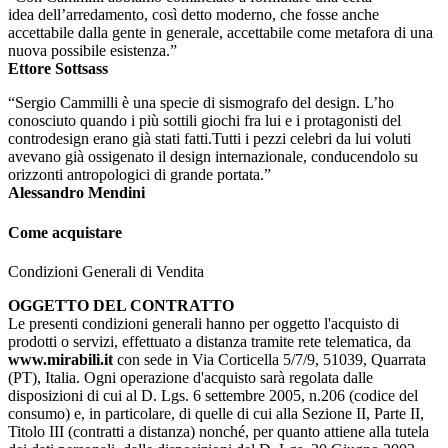
idea dell’arredamento, così detto moderno, che fosse anche
accettabile dalla gente in generale, accettabile come metafora di una
nuova possibile esistenza.”
Ettore Sottsass
“Sergio Cammilli è una specie di sismografo del design. L’ho
conosciuto quando i più sottili giochi fra lui e i protagonisti del
controdesign erano già stati fatti.Tutti i pezzi celebri da lui voluti
avevano già ossigenato il design internazionale, conducendolo su
orizzonti antropologici di grande portata.”
Alessandro Mendini
Come acquistare
Condizioni Generali di Vendita
OGGETTO DEL CONTRATTO
Le presenti condizioni generali hanno per oggetto l'acquisto di
prodotti o servizi, effettuato a distanza tramite rete telematica, da
www.mirabili.it
con sede in Via Corticella 5/7/9, 51039, Quarrata
(PT), Italia. Ogni operazione d'acquisto sarà regolata dalle
disposizioni di cui al D. Lgs. 6 settembre 2005, n.206 (codice del
consumo) e, in particolare, di quelle di cui alla Sezione II, Parte II,
Titolo III (contratti a distanza) nonché, per quanto attiene alla tutela