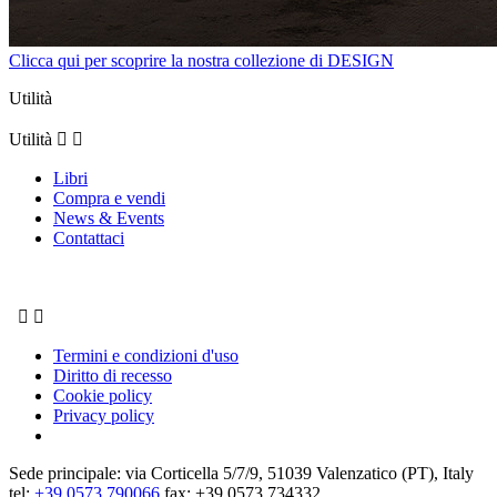
Clicca qui per scoprire la nostra collezione di DESIGN
Utilità
Utilità


Libri
Compra e vendi
News & Events
Contattaci


Termini e condizioni d'uso
Diritto di recesso
Cookie policy
Privacy policy
Sede principale: via Corticella 5/7/9, 51039 Valenzatico (PT), Italy
tel:
+39 0573 790066
fax: +39 0573 734332