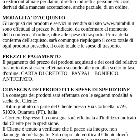
o extracontrattuale per danni, diretti o indiretti a persone e/o cose,
derivati dalla mancata accettazione, anche parziale, di un ordine.
MODALITA' D'ACQUISTO
Gli acquisti dei prodotti e servizi in vendita sul sito www.mirabili.it
sono effettuati al prezzo ivi indicato, da confermare al momento
della conferma d'ordine, oltre alle spese di trasporto. Prima della
conferma dell'acquisto, sarà comunque riepilogato il costo totale di
ogni prodotto prescelto, il costo totale e le spese di trasporto.
PREZZI E PAGAMENTO
Il pagamento del prezzo dei prodotti acquistati e dei costi del relativo
trasporto dovrà essere effettuato secondo alle modalità scelto in fase
d'ordine: CARTA DI CREDITO - PAYPAL - BONIFICO
ANTICIPATO.
CONSEGNA DEI PRODOTTI E SPESE DI SPEDIZIONE
La consegna dei prodotti sarà effettuata con le seguenti modalità a
scelta del Cliente:
- Ritiro gratuito da parte del Cliente presso Via Corticella 5/7/9,
51039, Quarrata (PT), Italia
- Corriere Espresso La consegna sarà effettuata all'indirizzo indicato
dal Cliente per la spedizione.
Il Cliente è tenuto a verificare che il pacco sia integro, non
danneggiato né bagnato. Solo dopo tale verifica il Cliente dovrà