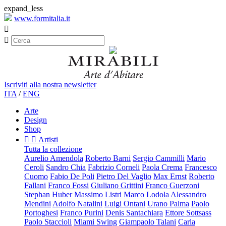
expand_less
www.formitalia.it


Iscriviti alla nostra newsletter
ITA
/
ENG
Arte
Design
Shop


Artisti
Tutta la collezione
Aurelio Amendola
Roberto Barni
Sergio Cammilli
Mario
Ceroli
Sandro Chia
Fabrizio Corneli
Paola Crema
Francesco
Cuomo
Fabio De Poli
Pietro Del Vaglio
Max Ernst
Roberto
Fallani
Franco Fossi
Giuliano Grittini
Franco Guerzoni
Stephan Huber
Massimo Listri
Marco Lodola
Alessandro
Mendini
Adolfo Natalini
Luigi Ontani
Urano Palma
Paolo
Portoghesi
Franco Purini
Denis Santachiara
Ettore Sottsass
Paolo Staccioli
Miami Swing
Giampaolo Talani
Carla