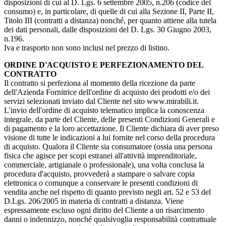
disposizioni di cui al D. Lgs. 6 settembre 2005, n.206 (codice del
consumo) e, in particolare, di quelle di cui alla Sezione II, Parte II,
Titolo III (contratti a distanza) nonché, per quanto attiene alla tutela
dei dati personali, dalle disposizioni del D. Lgs. 30 Giugno 2003,
n.196.
Iva e trasporto non sono inclusi nel prezzo di listino.
ORDINE D'ACQUISTO E PERFEZIONAMENTO DEL
CONTRATTO
Il contratto si perfeziona al momento della ricezione da parte
dell'Azienda Fornitrice dell'ordine di acquisto dei prodotti e/o dei
servizi selezionati inviato dal Cliente nel sito www.mirabili.it.
L'invio dell'ordine di acquisto telematico implica la conoscenza
integrale, da parte del Cliente, delle presenti Condizioni Generali e
di pagamento e la loro accettazione. Il Cliente dichiara di aver preso
visione di tutte le indicazioni a lui fornite nel corso della procedura
di acquisto. Qualora il Cliente sia consumatore (ossia una persona
fisica che agisce per scopi estranei all'attività imprenditoriale,
commerciale, artigianale o professionale), una volta conclusa la
procedura d'acquisto, provvederà a stampare o salvare copia
elettronica o comunque a conservare le presenti condizioni di
vendita anche nel rispetto di quanto previsto negli art. 52 e 53 del
D.Lgs. 206/2005 in materia di contratti a distanza. Viene
espressamente escluso ogni diritto del Cliente a un risarcimento
danni o indennizzo, nonché qualsivoglia responsabilità contrattuale