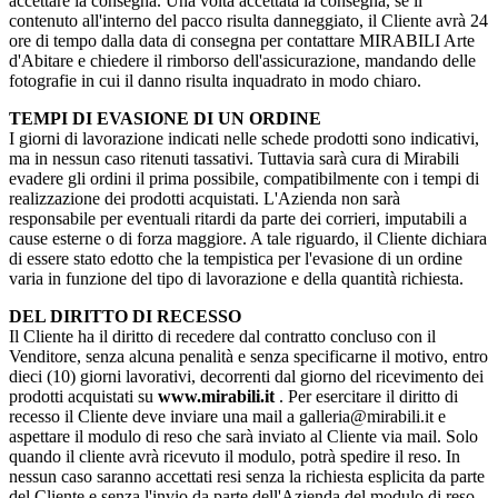
accettare la consegna. Una volta accettata la consegna, se il
contenuto all'interno del pacco risulta danneggiato, il Cliente avrà 24
ore di tempo dalla data di consegna per contattare MIRABILI Arte
d'Abitare e chiedere il rimborso dell'assicurazione, mandando delle
fotografie in cui il danno risulta inquadrato in modo chiaro.
TEMPI DI EVASIONE DI UN ORDINE
I giorni di lavorazione indicati nelle schede prodotti sono indicativi,
ma in nessun caso ritenuti tassativi. Tuttavia sarà cura di Mirabili
evadere gli ordini il prima possibile, compatibilmente con i tempi di
realizzazione dei prodotti acquistati. L'Azienda non sarà
responsabile per eventuali ritardi da parte dei corrieri, imputabili a
cause esterne o di forza maggiore. A tale riguardo, il Cliente dichiara
di essere stato edotto che la tempistica per l'evasione di un ordine
varia in funzione del tipo di lavorazione e della quantità richiesta.
DEL DIRITTO DI RECESSO
Il Cliente ha il diritto di recedere dal contratto concluso con il
Venditore, senza alcuna penalità e senza specificarne il motivo, entro
dieci (10) giorni lavorativi, decorrenti dal giorno del ricevimento dei
prodotti acquistati su
www.mirabili.it
. Per esercitare il diritto di
recesso il Cliente deve inviare una mail a galleria@mirabili.it e
aspettare il modulo di reso che sarà inviato al Cliente via mail. Solo
quando il cliente avrà ricevuto il modulo, potrà spedire il reso. In
nessun caso saranno accettati resi senza la richiesta esplicita da parte
del Cliente e senza l'invio da parte dell'Azienda del modulo di reso.