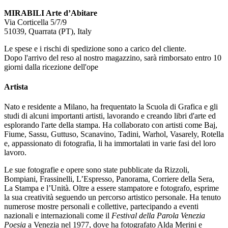
MIRABILI Arte d’Abitare
Via Corticella 5/7/9
51039, Quarrata (PT), Italy
Le spese e i rischi di spedizione sono a carico del cliente.
Dopo l'arrivo del reso al nostro magazzino, sarà rimborsato entro 10
giorni dalla ricezione dell'ope
Artista
Nato e residente a Milano, ha frequentato la Scuola di Grafica e gli
studi di alcuni importanti artisti, lavorando e creando libri d'arte ed
esplorando l'arte della stampa. Ha collaborato con artisti come Baj,
Fiume, Sassu, Guttuso, Scanavino, Tadini, Warhol, Vasarely, Rotella
e, appassionato di fotografia, li ha immortalati in varie fasi del loro
lavoro.
Le sue fotografie e opere sono state pubblicate da Rizzoli,
Bompiani, Frassinelli, L’Espresso, Panorama, Corriere della Sera,
La Stampa e l’Unità. Oltre a essere stampatore e fotografo, esprime
la sua creatività seguendo un percorso artistico personale. Ha tenuto
numerose mostre personali e collettive, partecipando a eventi
nazionali e internazionali come il
Festival della Parola Venezia
Poesia
a Venezia nel 1977, dove ha fotografato Alda Merini e