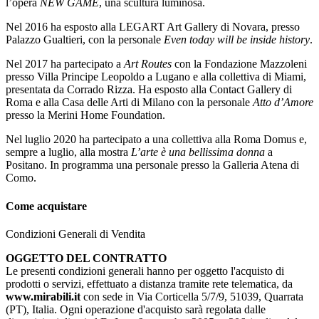
l’opera
NEW GAME
, una scultura luminosa.
Nel 2016 ha esposto alla LEGART Art Gallery di Novara, presso
Palazzo Gualtieri, con la personale
Even today will be inside history
.
Nel 2017 ha partecipato a
Art Routes
con la Fondazione Mazzoleni
presso Villa Principe Leopoldo a Lugano e alla collettiva di Miami,
presentata da Corrado Rizza. Ha esposto alla Contact Gallery di
Roma e alla Casa delle Arti di Milano con la personale
Atto d’Amore
presso la Merini Home Foundation.
Nel luglio 2020 ha partecipato a una collettiva alla Roma Domus e,
sempre a luglio, alla mostra
L’arte è una bellissima donna
a
Positano. In programma una personale presso la Galleria Atena di
Como.
Come acquistare
Condizioni Generali di Vendita
OGGETTO DEL CONTRATTO
Le presenti condizioni generali hanno per oggetto l'acquisto di
prodotti o servizi, effettuato a distanza tramite rete telematica, da
www.mirabili.it
con sede in Via Corticella 5/7/9, 51039, Quarrata
(PT), Italia. Ogni operazione d'acquisto sarà regolata dalle