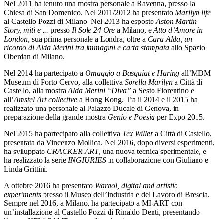
Nel 2011 ha tenuto una mostra personale a Ravenna, presso la
Chiesa di San Domenico. Nel 2011/2012 ha presentato
Marilyn life
al Castello Pozzi di Milano. Nel 2013 ha esposto
Aston Martin
Story, miti e ...
presso
Il Sole 24 Ore
a Milano, e
Atto d’Amore in
London
, sua prima personale a Londra, oltre a
Cara Alda, un
ricordo di Alda Merini tra immagini e carta stampata
allo Spazio
Oberdan di Milano.
Nel 2014 ha partecipato a
Omaggio a Basquiat e Haring
all’MDM
Museum di Porto Cervo, alla collettiva
Sorella Marilyn
a Città di
Castello, alla mostra
Alda Merini “Diva”
a Sesto Fiorentino e
all’
Amstel Art collective
a Hong Kong. Tra il 2014 e il 2015 ha
realizzato una personale al Palazzo Ducale di Genova, in
preparazione della grande mostra
Genio e Poesia
per Expo 2015.
Nel 2015 ha partecipato alla collettiva
Tex Willer
a Città di Castello,
presentata da Vincenzo Mollica. Nel 2016, dopo diversi esperimenti,
ha sviluppato
CRACKER ART
, una nuova tecnica sperimentale, e
ha realizzato la serie
INGIURIES
in collaborazione con Giuliano e
Linda Grittini.
A ottobre 2016 ha presentato
Warhol, digital and artistic
experiments
presso il Museo dell’Industria e del Lavoro di Brescia.
Sempre nel 2016, a Milano, ha partecipato a MI-ART con
un’installazione al Castello Pozzi di Rinaldo Denti, presentando