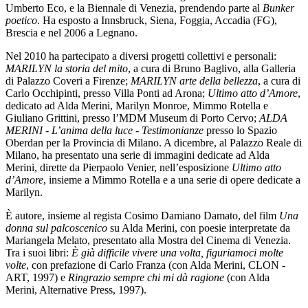
Umberto Eco, e la Biennale di Venezia, prendendo parte al
Bunker
poetico
. Ha esposto a Innsbruck, Siena, Foggia, Accadia (FG),
Brescia e nel 2006 a Legnano.
Nel 2010 ha partecipato a diversi progetti collettivi e personali:
MARILYN la storia del mito
, a cura di Bruno Baglivo, alla Galleria
di Palazzo Coveri a Firenze;
MARILYN arte della bellezza
, a cura di
Carlo Occhipinti, presso Villa Ponti ad Arona;
Ultimo atto d’Amore
,
dedicato ad Alda Merini, Marilyn Monroe, Mimmo Rotella e
Giuliano Grittini, presso l’MDM Museum di Porto Cervo;
ALDA
MERINI - L’anima della luce - Testimonianze
presso lo Spazio
Oberdan per la Provincia di Milano. A dicembre, al Palazzo Reale di
Milano, ha presentato una serie di immagini dedicate ad Alda
Merini, dirette da Pierpaolo Venier, nell’esposizione
Ultimo atto
d’Amore
, insieme a Mimmo Rotella e a una serie di opere dedicate a
Marilyn.
È autore, insieme al regista Cosimo Damiano Damato, del film
Una
donna sul palcoscenico
su Alda Merini, con poesie interpretate da
Mariangela Melato, presentato alla Mostra del Cinema di Venezia.
Tra i suoi libri:
È già difficile vivere una volta, figuriamoci molte
volte
, con prefazione di Carlo Franza (con Alda Merini, CLON -
ART, 1997) e
Ringrazio sempre chi mi dà ragione
(con Alda
Merini, Alternative Press, 1997).