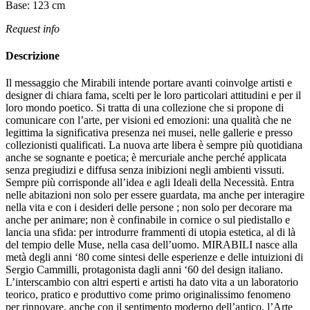
Base:
123
cm
Request info
Descrizione
Il messaggio che Mirabili intende portare avanti coinvolge artisti e
designer di chiara fama, scelti per le loro particolari attitudini e per il
loro mondo poetico.‎ Si tratta di una collezione che si propone di
comunicare con l’arte, per visioni ed emozioni: una qualità che ne
legittima la significativa presenza nei musei, nelle gallerie e presso
collezionisti qualificati.‎ La nuova arte libera è sempre più quotidiana
anche se sognante e poetica; è mercuriale anche perché applicata
senza pregiudizi e diffusa senza inibizioni negli ambienti vissuti.‎
Sempre più corrisponde all’idea e agli Ideali della Necessità.‎ Entra
nelle abitazioni non solo per essere guardata, ma anche per interagire
nella vita e con i desideri delle persone ; non solo per decorare ma
anche per animare; non è confinabile in cornice o sul piedistallo e
lancia una sfida: per introdurre frammenti di utopia estetica, al di là
del tempio delle Muse, nella casa dell’uomo.‎ MIRABILI nasce alla
metà degli anni ‘80 come sintesi delle esperienze e delle intuizioni di
Sergio Cammilli, protagonista dagli anni ‘60 del design italiano.‎
L’interscambio con altri esperti e artisti ha dato vita a un laboratorio
teorico, pratico e produttivo come primo originalissimo fenomeno
per rinnovare, anche con il sentimento moderno dell’antico, l’Arte