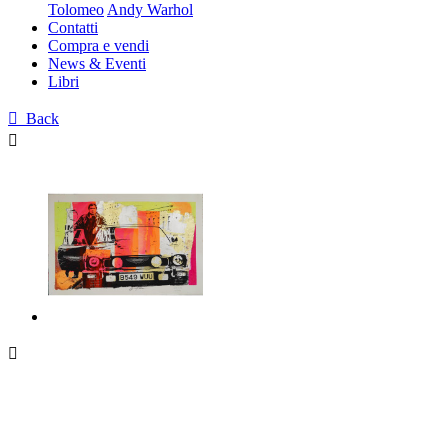
Tolomeo
Andy Warhol
Contatti
Compra e vendi
News & Eventi
Libri

Back

