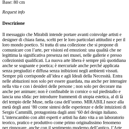
Base:
80
cm
Request info
Descrizione
Il messaggio che Mirabili intende portare avanti coinvolge artisti e
designer di chiara fama, scelti per le loro particolari attitudini e per il
loro mondo poetico.‎ Si tratta di una collezione che si propone di
comunicare con l’arte, per visioni ed emozioni: una qualità che ne
legittima la significativa presenza nei musei, nelle gallerie e presso
collezionisti qualificati.‎ La nuova arte libera è sempre più quotidiana
anche se sognante e poetica; è mercuriale anche perché applicata
senza pregiudizi e diffusa senza inibizioni negli ambienti vissuti.‎
Sempre più corrisponde all’idea e agli Ideali della Necessità.‎ Entra
nelle abitazioni non solo per essere guardata, ma anche per interagire
nella vita e con i desideri delle persone ; non solo per decorare ma
anche per animare; non è confinabile in cornice o sul piedistallo e
lancia una sfida: per introdurre frammenti di utopia estetica, al di là
del tempio delle Muse, nella casa dell’uomo.‎ MIRABILI nasce alla
metà degli anni ‘80 come sintesi delle esperienze e delle intuizioni di
Sergio Cammilli, protagonista dagli anni ‘60 del design italiano.‎
L’interscambio con altri esperti e artisti ha dato vita a un laboratorio
teorico, pratico e produttivo come primo originalissimo fenomeno
per rinnovare, anche con il sentimento moderno dell’antico, l’Arte