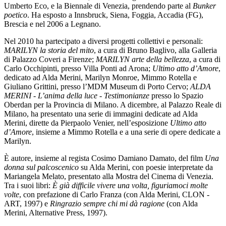
Umberto Eco, e la Biennale di Venezia, prendendo parte al
Bunker
poetico
. Ha esposto a Innsbruck, Siena, Foggia, Accadia (FG),
Brescia e nel 2006 a Legnano.
Nel 2010 ha partecipato a diversi progetti collettivi e personali:
MARILYN la storia del mito
, a cura di Bruno Baglivo, alla Galleria
di Palazzo Coveri a Firenze;
MARILYN arte della bellezza
, a cura di
Carlo Occhipinti, presso Villa Ponti ad Arona;
Ultimo atto d’Amore
,
dedicato ad Alda Merini, Marilyn Monroe, Mimmo Rotella e
Giuliano Grittini, presso l’MDM Museum di Porto Cervo;
ALDA
MERINI - L’anima della luce - Testimonianze
presso lo Spazio
Oberdan per la Provincia di Milano. A dicembre, al Palazzo Reale di
Milano, ha presentato una serie di immagini dedicate ad Alda
Merini, dirette da Pierpaolo Venier, nell’esposizione
Ultimo atto
d’Amore
, insieme a Mimmo Rotella e a una serie di opere dedicate a
Marilyn.
È autore, insieme al regista Cosimo Damiano Damato, del film
Una
donna sul palcoscenico
su Alda Merini, con poesie interpretate da
Mariangela Melato, presentato alla Mostra del Cinema di Venezia.
Tra i suoi libri:
È già difficile vivere una volta, figuriamoci molte
volte
, con prefazione di Carlo Franza (con Alda Merini, CLON -
ART, 1997) e
Ringrazio sempre chi mi dà ragione
(con Alda
Merini, Alternative Press, 1997).