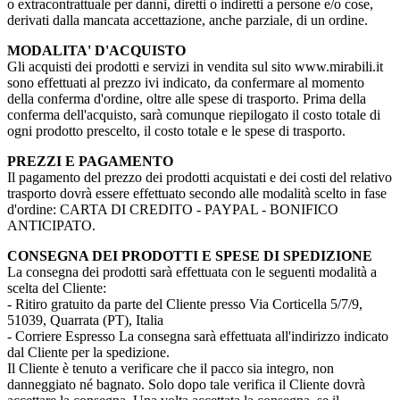
o extracontrattuale per danni, diretti o indiretti a persone e/o cose,
derivati dalla mancata accettazione, anche parziale, di un ordine.
MODALITA' D'ACQUISTO
Gli acquisti dei prodotti e servizi in vendita sul sito www.mirabili.it
sono effettuati al prezzo ivi indicato, da confermare al momento
della conferma d'ordine, oltre alle spese di trasporto. Prima della
conferma dell'acquisto, sarà comunque riepilogato il costo totale di
ogni prodotto prescelto, il costo totale e le spese di trasporto.
PREZZI E PAGAMENTO
Il pagamento del prezzo dei prodotti acquistati e dei costi del relativo
trasporto dovrà essere effettuato secondo alle modalità scelto in fase
d'ordine: CARTA DI CREDITO - PAYPAL - BONIFICO
ANTICIPATO.
CONSEGNA DEI PRODOTTI E SPESE DI SPEDIZIONE
La consegna dei prodotti sarà effettuata con le seguenti modalità a
scelta del Cliente:
- Ritiro gratuito da parte del Cliente presso Via Corticella 5/7/9,
51039, Quarrata (PT), Italia
- Corriere Espresso La consegna sarà effettuata all'indirizzo indicato
dal Cliente per la spedizione.
Il Cliente è tenuto a verificare che il pacco sia integro, non
danneggiato né bagnato. Solo dopo tale verifica il Cliente dovrà