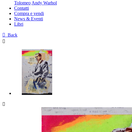
Tolomeo
Andy Warhol
Contatti
Compra e vendi
News & Eventi
Libri

Back

