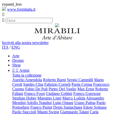
expand_less
www.formitalia.it


Iscriviti alla nostra newsletter
ITA
/
ENG
Arte
Design
Shop


Artisti
Tutta la collezione
Aurelio Amendola
Roberto Barni
Sergio Cammilli
Mario
Ceroli
Sandro Chia
Fabrizio Corneli
Paola Crema
Francesco
Cuomo
Fabio De Poli
Pietro Del Vaglio
Max Ernst
Roberto
Fallani
Franco Fossi
Giuliano Grittini
Franco Guerzoni
Stephan Huber
Massimo Listri
Marco Lodola
Alessandro
Mendini
Adolfo Natalini
Luigi Ontani
Urano Palma
Paolo
Portoghesi
Franco Purini
Denis Santachiara
Ettore Sottsass
Paolo Staccioli
Miami Swing
Giampaolo Talani
Carla