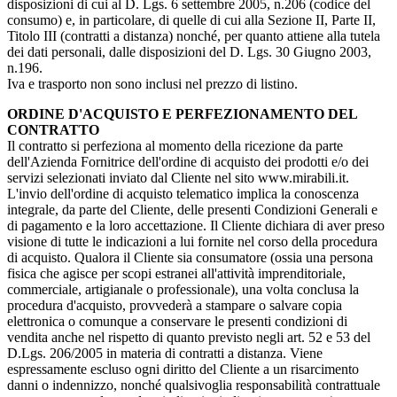
disposizioni di cui al D. Lgs. 6 settembre 2005, n.206 (codice del
consumo) e, in particolare, di quelle di cui alla Sezione II, Parte II,
Titolo III (contratti a distanza) nonché, per quanto attiene alla tutela
dei dati personali, dalle disposizioni del D. Lgs. 30 Giugno 2003,
n.196.
Iva e trasporto non sono inclusi nel prezzo di listino.
ORDINE D'ACQUISTO E PERFEZIONAMENTO DEL
CONTRATTO
Il contratto si perfeziona al momento della ricezione da parte
dell'Azienda Fornitrice dell'ordine di acquisto dei prodotti e/o dei
servizi selezionati inviato dal Cliente nel sito www.mirabili.it.
L'invio dell'ordine di acquisto telematico implica la conoscenza
integrale, da parte del Cliente, delle presenti Condizioni Generali e
di pagamento e la loro accettazione. Il Cliente dichiara di aver preso
visione di tutte le indicazioni a lui fornite nel corso della procedura
di acquisto. Qualora il Cliente sia consumatore (ossia una persona
fisica che agisce per scopi estranei all'attività imprenditoriale,
commerciale, artigianale o professionale), una volta conclusa la
procedura d'acquisto, provvederà a stampare o salvare copia
elettronica o comunque a conservare le presenti condizioni di
vendita anche nel rispetto di quanto previsto negli art. 52 e 53 del
D.Lgs. 206/2005 in materia di contratti a distanza. Viene
espressamente escluso ogni diritto del Cliente a un risarcimento
danni o indennizzo, nonché qualsivoglia responsabilità contrattuale