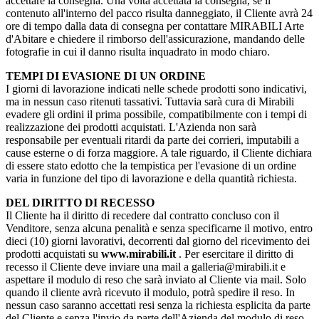
accettare la consegna. Una volta accettata la consegna, se il
contenuto all'interno del pacco risulta danneggiato, il Cliente avrà 24
ore di tempo dalla data di consegna per contattare MIRABILI Arte
d'Abitare e chiedere il rimborso dell'assicurazione, mandando delle
fotografie in cui il danno risulta inquadrato in modo chiaro.
TEMPI DI EVASIONE DI UN ORDINE
I giorni di lavorazione indicati nelle schede prodotti sono indicativi,
ma in nessun caso ritenuti tassativi. Tuttavia sarà cura di Mirabili
evadere gli ordini il prima possibile, compatibilmente con i tempi di
realizzazione dei prodotti acquistati. L'Azienda non sarà
responsabile per eventuali ritardi da parte dei corrieri, imputabili a
cause esterne o di forza maggiore. A tale riguardo, il Cliente dichiara
di essere stato edotto che la tempistica per l'evasione di un ordine
varia in funzione del tipo di lavorazione e della quantità richiesta.
DEL DIRITTO DI RECESSO
Il Cliente ha il diritto di recedere dal contratto concluso con il
Venditore, senza alcuna penalità e senza specificarne il motivo, entro
dieci (10) giorni lavorativi, decorrenti dal giorno del ricevimento dei
prodotti acquistati su
www.mirabili.it
. Per esercitare il diritto di
recesso il Cliente deve inviare una mail a galleria@mirabili.it e
aspettare il modulo di reso che sarà inviato al Cliente via mail. Solo
quando il cliente avrà ricevuto il modulo, potrà spedire il reso. In
nessun caso saranno accettati resi senza la richiesta esplicita da parte
del Cliente e senza l'invio da parte dell'Azienda del modulo di reso.