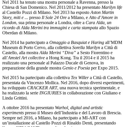
Nel 2011 ha tenuto una mostra personale a Ravenna, presso la
Chiesa di San Domenico. Nel 2011/2012 ha presentato
Marilyn life
al Castello Pozzi di Milano. Nel 2013 ha esposto
Aston Martin
Story, miti e ...
presso
Il Sole 24 Ore
a Milano, e
Atto d’Amore in
London
, sua prima personale a Londra, oltre a
Cara Alda, un
ricordo di Alda Merini tra immagini e carta stampata
allo Spazio
Oberdan di Milano.
Nel 2014 ha partecipato a
Omaggio a Basquiat e Haring
all’MDM
Museum di Porto Cervo, alla collettiva
Sorella Marilyn
a Città di
Castello, alla mostra
Alda Merini “Diva”
a Sesto Fiorentino e
all’
Amstel Art collective
a Hong Kong. Tra il 2014 e il 2015 ha
realizzato una personale al Palazzo Ducale di Genova, in
preparazione della grande mostra
Genio e Poesia
per Expo 2015.
Nel 2015 ha partecipato alla collettiva
Tex Willer
a Città di Castello,
presentata da Vincenzo Mollica. Nel 2016, dopo diversi esperimenti,
ha sviluppato
CRACKER ART
, una nuova tecnica sperimentale, e
ha realizzato la serie
INGIURIES
in collaborazione con Giuliano e
Linda Grittini.
A ottobre 2016 ha presentato
Warhol, digital and artistic
experiments
presso il Museo dell’Industria e del Lavoro di Brescia.
Sempre nel 2016, a Milano, ha partecipato a MI-ART con
un’installazione al Castello Pozzi di Rinaldo Denti, presentando