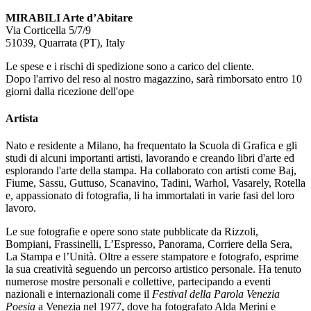
MIRABILI Arte d’Abitare
Via Corticella 5/7/9
51039, Quarrata (PT), Italy
Le spese e i rischi di spedizione sono a carico del cliente.
Dopo l'arrivo del reso al nostro magazzino, sarà rimborsato entro 10
giorni dalla ricezione dell'ope
Artista
Nato e residente a Milano, ha frequentato la Scuola di Grafica e gli
studi di alcuni importanti artisti, lavorando e creando libri d'arte ed
esplorando l'arte della stampa. Ha collaborato con artisti come Baj,
Fiume, Sassu, Guttuso, Scanavino, Tadini, Warhol, Vasarely, Rotella
e, appassionato di fotografia, li ha immortalati in varie fasi del loro
lavoro.
Le sue fotografie e opere sono state pubblicate da Rizzoli,
Bompiani, Frassinelli, L’Espresso, Panorama, Corriere della Sera,
La Stampa e l’Unità. Oltre a essere stampatore e fotografo, esprime
la sua creatività seguendo un percorso artistico personale. Ha tenuto
numerose mostre personali e collettive, partecipando a eventi
nazionali e internazionali come il
Festival della Parola Venezia
Poesia
a Venezia nel 1977, dove ha fotografato Alda Merini e