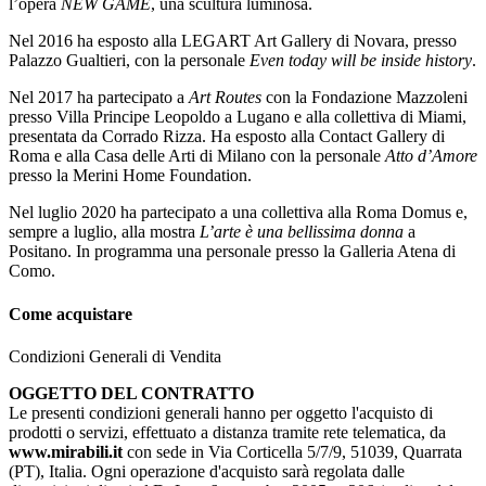
l’opera
NEW GAME
, una scultura luminosa.
Nel 2016 ha esposto alla LEGART Art Gallery di Novara, presso
Palazzo Gualtieri, con la personale
Even today will be inside history
.
Nel 2017 ha partecipato a
Art Routes
con la Fondazione Mazzoleni
presso Villa Principe Leopoldo a Lugano e alla collettiva di Miami,
presentata da Corrado Rizza. Ha esposto alla Contact Gallery di
Roma e alla Casa delle Arti di Milano con la personale
Atto d’Amore
presso la Merini Home Foundation.
Nel luglio 2020 ha partecipato a una collettiva alla Roma Domus e,
sempre a luglio, alla mostra
L’arte è una bellissima donna
a
Positano. In programma una personale presso la Galleria Atena di
Como.
Come acquistare
Condizioni Generali di Vendita
OGGETTO DEL CONTRATTO
Le presenti condizioni generali hanno per oggetto l'acquisto di
prodotti o servizi, effettuato a distanza tramite rete telematica, da
www.mirabili.it
con sede in Via Corticella 5/7/9, 51039, Quarrata
(PT), Italia. Ogni operazione d'acquisto sarà regolata dalle