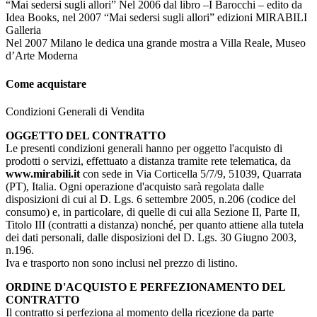
“Mai sedersi sugli allori” Nel 2006 dal libro –I Barocchi – edito da
Idea Books, nel 2007 “Mai sedersi sugli allori” edizioni MIRABILI
Galleria
Nel 2007 Milano le dedica una grande mostra a Villa Reale, Museo
d’Arte Moderna
Come acquistare
Condizioni Generali di Vendita
OGGETTO DEL CONTRATTO
Le presenti condizioni generali hanno per oggetto l'acquisto di
prodotti o servizi, effettuato a distanza tramite rete telematica, da
www.mirabili.it
con sede in Via Corticella 5/7/9, 51039, Quarrata
(PT), Italia. Ogni operazione d'acquisto sarà regolata dalle
disposizioni di cui al D. Lgs. 6 settembre 2005, n.206 (codice del
consumo) e, in particolare, di quelle di cui alla Sezione II, Parte II,
Titolo III (contratti a distanza) nonché, per quanto attiene alla tutela
dei dati personali, dalle disposizioni del D. Lgs. 30 Giugno 2003,
n.196.
Iva e trasporto non sono inclusi nel prezzo di listino.
ORDINE D'ACQUISTO E PERFEZIONAMENTO DEL
CONTRATTO
Il contratto si perfeziona al momento della ricezione da parte