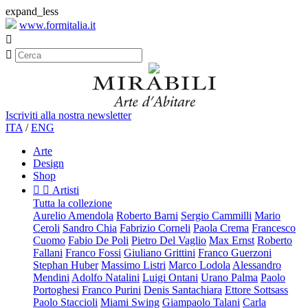
expand_less
www.formitalia.it


Iscriviti alla nostra newsletter
ITA
/
ENG
Arte
Design
Shop


Artisti
Tutta la collezione
Aurelio Amendola
Roberto Barni
Sergio Cammilli
Mario
Ceroli
Sandro Chia
Fabrizio Corneli
Paola Crema
Francesco
Cuomo
Fabio De Poli
Pietro Del Vaglio
Max Ernst
Roberto
Fallani
Franco Fossi
Giuliano Grittini
Franco Guerzoni
Stephan Huber
Massimo Listri
Marco Lodola
Alessandro
Mendini
Adolfo Natalini
Luigi Ontani
Urano Palma
Paolo
Portoghesi
Franco Purini
Denis Santachiara
Ettore Sottsass
Paolo Staccioli
Miami Swing
Giampaolo Talani
Carla