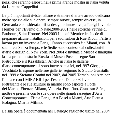
pezzi che saranno esposti nella prima grande mostra in Italia voluta
da Lorenzo Cappellini.
Le più importanti riviste italiane e straniere d’arte e arredo dedicano
molto spazio alle sue opere, sempre nuove, sempre diverse, in
Germania è considerata artista designer innovativa, a Parigi la vuole
Hermès per l’Evento di Natale2000-2001 nelle storiche vetrine di
Faubourg Saint Honorè. Nel 2003 L’hotel Meurice le chiede di
preparare alcune installazioni per i suoi saloni di Rue Rivoli, l’artista
lavora per un inverno a Parigi, l’anno successivo è a Miami, con 18
sculture a SenzaTempo, e le Sedie sono contese dai collezionisti
d’arte e design di New York. Nel 2004 è invitata a Mosca e inaugura
la sua prima mostra in Russia al Museo Puskin, segue San
Pietroburgo e il Kazakhstan. Anche in Italia le gallerie
d’arte contemporanea si sono interessate a lei, nel1997 Giorgio
Vecchiato la espone nelle sue gallerie, seguono lo Studio Guastalla
nel 1999 e Stefano Contini nel 2002, dal 2005 Tornabuoni Arte per
l’Italia e con I MIRABILI per l’estero . Dal 2003 lavora a
Pietrasanta e le sue sculture in marmo sono esposte a Forte
dei Marmi, Firenze, Milano, Venezia, Portofino, Crans sur Sière,
inoltre è presente con le sue opere nelle grandi rassegne d’Arte
Contemporanea : Fiac a Parigi, Art Basel a Miami, Arte Fiera a
Bologna, Miart a Milano.
La sua opera è documentata nel Catalogo ragionato uscito nel 2004