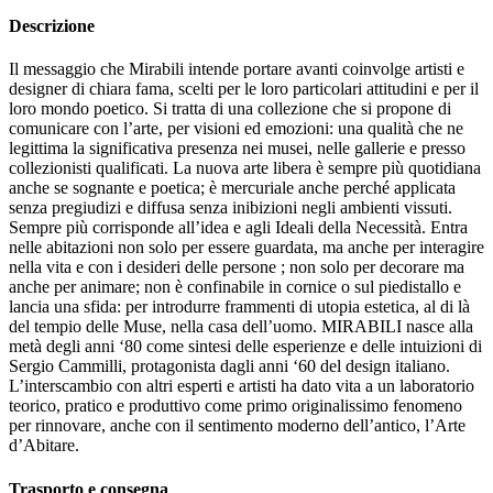
Descrizione
Il messaggio che Mirabili intende portare avanti coinvolge artisti e
designer di chiara fama, scelti per le loro particolari attitudini e per il
loro mondo poetico.‎ Si tratta di una collezione che si propone di
comunicare con l’arte, per visioni ed emozioni: una qualità che ne
legittima la significativa presenza nei musei, nelle gallerie e presso
collezionisti qualificati.‎ La nuova arte libera è sempre più quotidiana
anche se sognante e poetica; è mercuriale anche perché applicata
senza pregiudizi e diffusa senza inibizioni negli ambienti vissuti.‎
Sempre più corrisponde all’idea e agli Ideali della Necessità.‎ Entra
nelle abitazioni non solo per essere guardata, ma anche per interagire
nella vita e con i desideri delle persone ; non solo per decorare ma
anche per animare; non è confinabile in cornice o sul piedistallo e
lancia una sfida: per introdurre frammenti di utopia estetica, al di là
del tempio delle Muse, nella casa dell’uomo.‎ MIRABILI nasce alla
metà degli anni ‘80 come sintesi delle esperienze e delle intuizioni di
Sergio Cammilli, protagonista dagli anni ‘60 del design italiano.‎
L’interscambio con altri esperti e artisti ha dato vita a un laboratorio
teorico, pratico e produttivo come primo originalissimo fenomeno
per rinnovare, anche con il sentimento moderno dell’antico, l’Arte
d’Abitare.‎
Trasporto e consegna