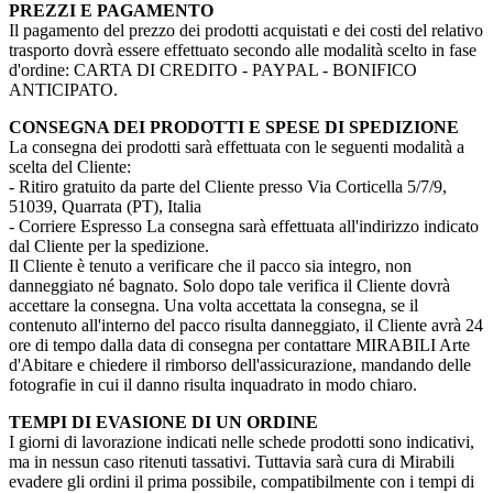
PREZZI E PAGAMENTO
Il pagamento del prezzo dei prodotti acquistati e dei costi del relativo
trasporto dovrà essere effettuato secondo alle modalità scelto in fase
d'ordine: CARTA DI CREDITO - PAYPAL - BONIFICO
ANTICIPATO.
CONSEGNA DEI PRODOTTI E SPESE DI SPEDIZIONE
La consegna dei prodotti sarà effettuata con le seguenti modalità a
scelta del Cliente:
- Ritiro gratuito da parte del Cliente presso Via Corticella 5/7/9,
51039, Quarrata (PT), Italia
- Corriere Espresso La consegna sarà effettuata all'indirizzo indicato
dal Cliente per la spedizione.
Il Cliente è tenuto a verificare che il pacco sia integro, non
danneggiato né bagnato. Solo dopo tale verifica il Cliente dovrà
accettare la consegna. Una volta accettata la consegna, se il
contenuto all'interno del pacco risulta danneggiato, il Cliente avrà 24
ore di tempo dalla data di consegna per contattare MIRABILI Arte
d'Abitare e chiedere il rimborso dell'assicurazione, mandando delle
fotografie in cui il danno risulta inquadrato in modo chiaro.
TEMPI DI EVASIONE DI UN ORDINE
I giorni di lavorazione indicati nelle schede prodotti sono indicativi,
ma in nessun caso ritenuti tassativi. Tuttavia sarà cura di Mirabili
evadere gli ordini il prima possibile, compatibilmente con i tempi di