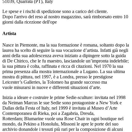
51039, Quarrata (PT), Italy
Le spese e i rischi di spedizione sono a carico del cliente.
Dopo l'arrivo del reso al nostro magazzino, sarà rimborsato entro 10
giorni dalla ricezione dell'ope
Artista
Nasce in Piemonte, ma la sua formazione è romana, soltanto dopo la
laurea ha scelto di seguire la sua vocazione d’artista. Infatti già negli
anni della sua adolescenza aveva iniziato a dipingere sotto la guida
di De Chirico, che le fu maestro, lasciandole un’impronta indelebile;
la sua pittura è colta, raffinata e ricca di citazioni. Nel 1970 la sua
prima presenza alla mostra internazionale a Lugano. La sua ultima
mostra di pittura, nel 1997, è a Londra, presso le prestigiose
Leicester’s Galleries, la Tolomeo ha grande successo ma
vuole misurarsi in nuove e differenti situazioni d’arte.
Inizia a ideare e costruire le prime Sedie-sculture: invitata nel 1998
da Neiman Marcus le sue Sedie sono protagoniste a New York e
Dallas della Festa of Italy, nel 1999 è invitata al Museo d’Arte
Contemporanea di Rieka, poi a Zagabria, Dresda,
Rotterdam; Blumarine vuole una Rose Chair in ogni boutique nel
mondo, da Pekino a Honolulu, Missoni le apre le porte del suo
archivio donandole i tessuti più rari per la composizione di alcuni