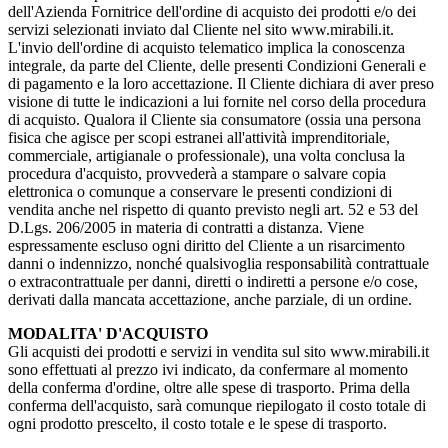
dell'Azienda Fornitrice dell'ordine di acquisto dei prodotti e/o dei
servizi selezionati inviato dal Cliente nel sito www.mirabili.it.
L'invio dell'ordine di acquisto telematico implica la conoscenza
integrale, da parte del Cliente, delle presenti Condizioni Generali e
di pagamento e la loro accettazione. Il Cliente dichiara di aver preso
visione di tutte le indicazioni a lui fornite nel corso della procedura
di acquisto. Qualora il Cliente sia consumatore (ossia una persona
fisica che agisce per scopi estranei all'attività imprenditoriale,
commerciale, artigianale o professionale), una volta conclusa la
procedura d'acquisto, provvederà a stampare o salvare copia
elettronica o comunque a conservare le presenti condizioni di
vendita anche nel rispetto di quanto previsto negli art. 52 e 53 del
D.Lgs. 206/2005 in materia di contratti a distanza. Viene
espressamente escluso ogni diritto del Cliente a un risarcimento
danni o indennizzo, nonché qualsivoglia responsabilità contrattuale
o extracontrattuale per danni, diretti o indiretti a persone e/o cose,
derivati dalla mancata accettazione, anche parziale, di un ordine.
MODALITA' D'ACQUISTO
Gli acquisti dei prodotti e servizi in vendita sul sito www.mirabili.it
sono effettuati al prezzo ivi indicato, da confermare al momento
della conferma d'ordine, oltre alle spese di trasporto. Prima della
conferma dell'acquisto, sarà comunque riepilogato il costo totale di
ogni prodotto prescelto, il costo totale e le spese di trasporto.