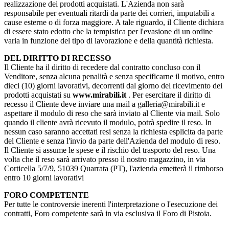
realizzazione dei prodotti acquistati. L'Azienda non sarà
responsabile per eventuali ritardi da parte dei corrieri, imputabili a
cause esterne o di forza maggiore. A tale riguardo, il Cliente dichiara
di essere stato edotto che la tempistica per l'evasione di un ordine
varia in funzione del tipo di lavorazione e della quantità richiesta.
DEL DIRITTO DI RECESSO
Il Cliente ha il diritto di recedere dal contratto concluso con il
Venditore, senza alcuna penalità e senza specificarne il motivo, entro
dieci (10) giorni lavorativi, decorrenti dal giorno del ricevimento dei
prodotti acquistati su
www.mirabili.it
. Per esercitare il diritto di
recesso il Cliente deve inviare una mail a galleria@mirabili.it e
aspettare il modulo di reso che sarà inviato al Cliente via mail. Solo
quando il cliente avrà ricevuto il modulo, potrà spedire il reso. In
nessun caso saranno accettati resi senza la richiesta esplicita da parte
del Cliente e senza l'invio da parte dell'Azienda del modulo di reso.
Il Cliente si assume le spese e il rischio del trasporto del reso. Una
volta che il reso sarà arrivato presso il nostro magazzino, in via
Corticella 5/7/9, 51039 Quarrata (PT), l'azienda emetterà il rimborso
entro 10 giorni lavorativi
FORO COMPETENTE
Per tutte le controversie inerenti l'interpretazione o l'esecuzione dei
contratti, Foro competente sarà in via esclusiva il Foro di Pistoia.