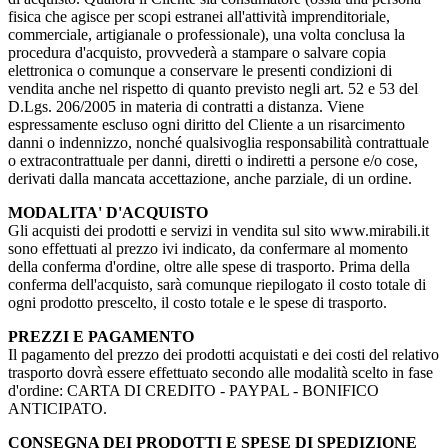
fisica che agisce per scopi estranei all'attività imprenditoriale,
commerciale, artigianale o professionale), una volta conclusa la
procedura d'acquisto, provvederà a stampare o salvare copia
elettronica o comunque a conservare le presenti condizioni di
vendita anche nel rispetto di quanto previsto negli art. 52 e 53 del
D.Lgs. 206/2005 in materia di contratti a distanza. Viene
espressamente escluso ogni diritto del Cliente a un risarcimento
danni o indennizzo, nonché qualsivoglia responsabilità contrattuale
o extracontrattuale per danni, diretti o indiretti a persone e/o cose,
derivati dalla mancata accettazione, anche parziale, di un ordine.
MODALITA' D'ACQUISTO
Gli acquisti dei prodotti e servizi in vendita sul sito www.mirabili.it
sono effettuati al prezzo ivi indicato, da confermare al momento
della conferma d'ordine, oltre alle spese di trasporto. Prima della
conferma dell'acquisto, sarà comunque riepilogato il costo totale di
ogni prodotto prescelto, il costo totale e le spese di trasporto.
PREZZI E PAGAMENTO
Il pagamento del prezzo dei prodotti acquistati e dei costi del relativo
trasporto dovrà essere effettuato secondo alle modalità scelto in fase
d'ordine: CARTA DI CREDITO - PAYPAL - BONIFICO
ANTICIPATO.
CONSEGNA DEI PRODOTTI E SPESE DI SPEDIZIONE