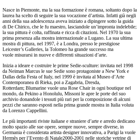
Nasce in Piemonte, ma la sua formazione è romana, soltanto dopo la
laurea ha scelto di seguire la sua vocazione d’artista. Infatti già negli
anni della sua adolescenza aveva iniziato a dipingere sotto la guida
di De Chirico, che le fu maestro, lasciandole un’impronta indelebile;
la sua pittura è colta, raffinata e ricca di citazioni. Nel 1970 la sua
prima presenza alla mostra internazionale a Lugano. La sua ultima
mostra di pittura, nel 1997, è a Londra, presso le prestigiose
Leicester’s Galleries, la Tolomeo ha grande successo ma
vuole misurarsi in nuove e differenti situazioni d’arte.
Inizia a ideare e costruire le prime Sedie-sculture: invitata nel 1998
da Neiman Marcus le sue Sedie sono protagoniste a New York e
Dallas della Festa of Italy, nel 1999 è invitata al Museo d’Arte
Contemporanea di Rieka, poi a Zagabria, Dresda,
Rotterdam; Blumarine vuole una Rose Chair in ogni boutique nel
mondo, da Pekino a Honolulu, Missoni le apre le porte del suo
archivio donandole i tessuti più rari per la composizione di alcuni
pezzi che saranno esposti nella prima grande mostra in Italia voluta
da Lorenzo Cappellini.
Le più importanti riviste italiane e straniere d’arte e arredo dedicano
molto spazio alle sue opere, sempre nuove, sempre diverse, in
Germania è considerata artista designer innovativa, a Parigi la vuole
Hermès per l’Evento di Natale2000-2001 nelle storiche vetrine di