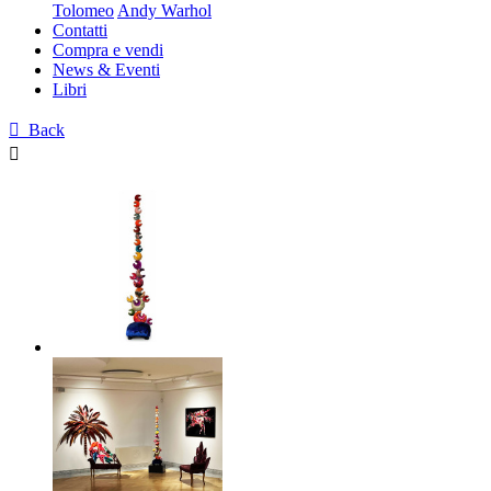
Tolomeo
Andy Warhol
Contatti
Compra e vendi
News & Eventi
Libri

Back
