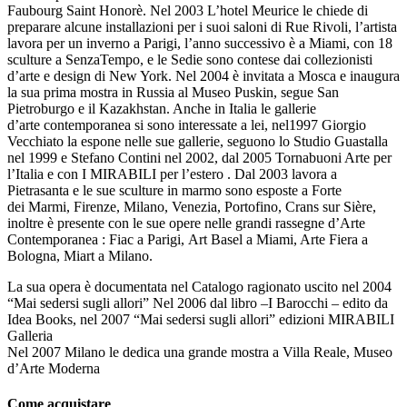
Faubourg Saint Honorè. Nel 2003 L’hotel Meurice le chiede di
preparare alcune installazioni per i suoi saloni di Rue Rivoli, l’artista
lavora per un inverno a Parigi, l’anno successivo è a Miami, con 18
sculture a SenzaTempo, e le Sedie sono contese dai collezionisti
d’arte e design di New York. Nel 2004 è invitata a Mosca e inaugura
la sua prima mostra in Russia al Museo Puskin, segue San
Pietroburgo e il Kazakhstan. Anche in Italia le gallerie
d’arte contemporanea si sono interessate a lei, nel1997 Giorgio
Vecchiato la espone nelle sue gallerie, seguono lo Studio Guastalla
nel 1999 e Stefano Contini nel 2002, dal 2005 Tornabuoni Arte per
l’Italia e con I MIRABILI per l’estero . Dal 2003 lavora a
Pietrasanta e le sue sculture in marmo sono esposte a Forte
dei Marmi, Firenze, Milano, Venezia, Portofino, Crans sur Sière,
inoltre è presente con le sue opere nelle grandi rassegne d’Arte
Contemporanea : Fiac a Parigi, Art Basel a Miami, Arte Fiera a
Bologna, Miart a Milano.
La sua opera è documentata nel Catalogo ragionato uscito nel 2004
“Mai sedersi sugli allori” Nel 2006 dal libro –I Barocchi – edito da
Idea Books, nel 2007 “Mai sedersi sugli allori” edizioni MIRABILI
Galleria
Nel 2007 Milano le dedica una grande mostra a Villa Reale, Museo
d’Arte Moderna
Come acquistare