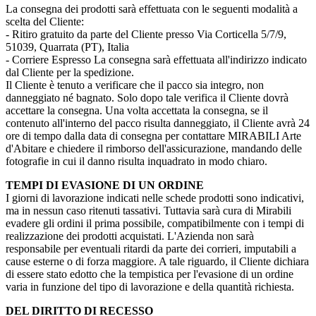
La consegna dei prodotti sarà effettuata con le seguenti modalità a
scelta del Cliente:
- Ritiro gratuito da parte del Cliente presso Via Corticella 5/7/9,
51039, Quarrata (PT), Italia
- Corriere Espresso La consegna sarà effettuata all'indirizzo indicato
dal Cliente per la spedizione.
Il Cliente è tenuto a verificare che il pacco sia integro, non
danneggiato né bagnato. Solo dopo tale verifica il Cliente dovrà
accettare la consegna. Una volta accettata la consegna, se il
contenuto all'interno del pacco risulta danneggiato, il Cliente avrà 24
ore di tempo dalla data di consegna per contattare MIRABILI Arte
d'Abitare e chiedere il rimborso dell'assicurazione, mandando delle
fotografie in cui il danno risulta inquadrato in modo chiaro.
TEMPI DI EVASIONE DI UN ORDINE
I giorni di lavorazione indicati nelle schede prodotti sono indicativi,
ma in nessun caso ritenuti tassativi. Tuttavia sarà cura di Mirabili
evadere gli ordini il prima possibile, compatibilmente con i tempi di
realizzazione dei prodotti acquistati. L'Azienda non sarà
responsabile per eventuali ritardi da parte dei corrieri, imputabili a
cause esterne o di forza maggiore. A tale riguardo, il Cliente dichiara
di essere stato edotto che la tempistica per l'evasione di un ordine
varia in funzione del tipo di lavorazione e della quantità richiesta.
DEL DIRITTO DI RECESSO