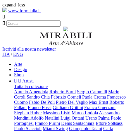
expand_less
www.formitalia.it


Iscriviti alla nostra newsletter
ITA
/
ENG
Arte
Design
Shop


Artisti
Tutta la collezione
Aurelio Amendola
Roberto Barni
Sergio Cammilli
Mario
Ceroli
Sandro Chia
Fabrizio Corneli
Paola Crema
Francesco
Cuomo
Fabio De Poli
Pietro Del Vaglio
Max Ernst
Roberto
Fallani
Franco Fossi
Giuliano Grittini
Franco Guerzoni
Stephan Huber
Massimo Listri
Marco Lodola
Alessandro
Mendini
Adolfo Natalini
Luigi Ontani
Urano Palma
Paolo
Portoghesi
Franco Purini
Denis Santachiara
Ettore Sottsass
Paolo Staccioli
Miami Swing
Giampaolo Talani
Carla