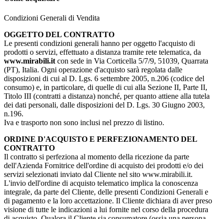
Condizioni Generali di Vendita
OGGETTO DEL CONTRATTO
Le presenti condizioni generali hanno per oggetto l'acquisto di
prodotti o servizi, effettuato a distanza tramite rete telematica, da
www.mirabili.it
con sede in Via Corticella 5/7/9, 51039, Quarrata
(PT), Italia. Ogni operazione d'acquisto sarà regolata dalle
disposizioni di cui al D. Lgs. 6 settembre 2005, n.206 (codice del
consumo) e, in particolare, di quelle di cui alla Sezione II, Parte II,
Titolo III (contratti a distanza) nonché, per quanto attiene alla tutela
dei dati personali, dalle disposizioni del D. Lgs. 30 Giugno 2003,
n.196.
Iva e trasporto non sono inclusi nel prezzo di listino.
ORDINE D'ACQUISTO E PERFEZIONAMENTO DEL
CONTRATTO
Il contratto si perfeziona al momento della ricezione da parte
dell'Azienda Fornitrice dell'ordine di acquisto dei prodotti e/o dei
servizi selezionati inviato dal Cliente nel sito www.mirabili.it.
L'invio dell'ordine di acquisto telematico implica la conoscenza
integrale, da parte del Cliente, delle presenti Condizioni Generali e
di pagamento e la loro accettazione. Il Cliente dichiara di aver preso
visione di tutte le indicazioni a lui fornite nel corso della procedura
di acquisto. Qualora il Cliente sia consumatore (ossia una persona