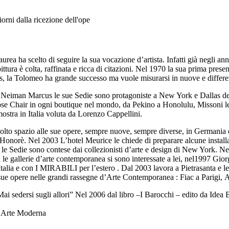
orni dalla ricezione dell'ope
ea ha scelto di seguire la sua vocazione d’artista. Infatti già negli ann
ittura è colta, raffinata e ricca di citazioni. Nel 1970 la sua prima pre
ies, la Tolomeo ha grande successo ma vuole misurarsi in nuove e differen
8 da Neiman Marcus le sue Sedie sono protagoniste a New York e Dallas d
 Chair in ogni boutique nel mondo, da Pekino a Honolulu, Missoni le apr
ostra in Italia voluta da Lorenzo Cappellini.
 molto spazio alle sue opere, sempre nuove, sempre diverse, in Germania 
onorè. Nel 2003 L’hotel Meurice le chiede di preparare alcune installazi
le Sedie sono contese dai collezionisti d’arte e design di New York. Ne
e gallerie d’arte contemporanea si sono interessate a lei, nel1997 Gior
talia e con I MIRABILI per l’estero . Dal 2003 lavora a Pietrasanta e l
e sue opere nelle grandi rassegne d’Arte Contemporanea : Fiac a Parigi,
ai sedersi sugli allori” Nel 2006 dal libro –I Barocchi – edito da Idea
d’Arte Moderna