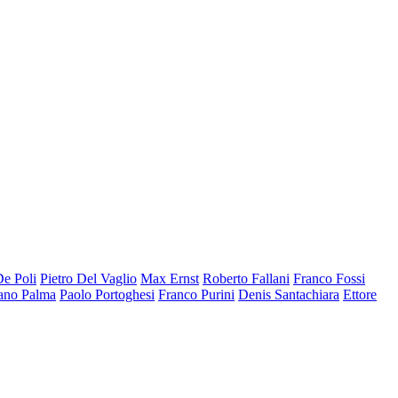
De Poli
Pietro Del Vaglio
Max Ernst
Roberto Fallani
Franco Fossi
ano Palma
Paolo Portoghesi
Franco Purini
Denis Santachiara
Ettore