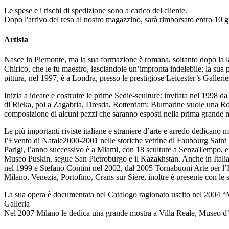
Le spese e i rischi di spedizione sono a carico del cliente.
Dopo l'arrivo del reso al nostro magazzino, sarà rimborsato entro 10 gi
Artista
Nasce in Piemonte, ma la sua formazione è romana, soltanto dopo la laur
Chirico, che le fu maestro, lasciandole un’impronta indelebile; la sua p
pittura, nel 1997, è a Londra, presso le prestigiose Leicester’s Galler
Inizia a ideare e costruire le prime Sedie-sculture: invitata nel 199
di Rieka, poi a Zagabria, Dresda, Rotterdam; Blumarine vuole una Rose
composizione di alcuni pezzi che saranno esposti nella prima grande m
Le più importanti riviste italiane e straniere d’arte e arredo dedicano
l’Evento di Natale2000-2001 nelle storiche vetrine di Faubourg Saint H
Parigi, l’anno successivo è a Miami, con 18 sculture a SenzaTempo, e 
Museo Puskin, segue San Pietroburgo e il Kazakhstan. Anche in Italia l
nel 1999 e Stefano Contini nel 2002, dal 2005 Tornabuoni Arte per l’I
Milano, Venezia, Portofino, Crans sur Sière, inoltre è presente con l
La sua opera è documentata nel Catalogo ragionato uscito nel 2004 “M
Galleria
Nel 2007 Milano le dedica una grande mostra a Villa Reale, Museo 