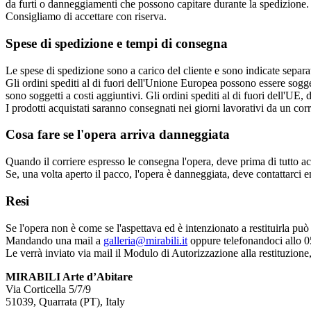
da furti o danneggiamenti che possono capitare durante la spedizione. P
Consigliamo di accettare con riserva.
Spese di spedizione e tempi di consegna
Le spese di spedizione sono a carico del cliente e sono indicate separ
Gli ordini spediti al di fuori dell'Unione Europea possono essere soggett
sono soggetti a costi aggiuntivi. Gli ordini spediti al di fuori dell'UE,
I prodotti acquistati saranno consegnati nei giorni lavorativi da un corr
Cosa fare se l'opera arriva danneggiata
Quando il corriere espresso le consegna l'opera, deve prima di tutto a
Se, una volta aperto il pacco, l'opera è danneggiata, deve contattarci
Resi
Se l'opera non è come se l'aspettava ed è intenzionato a restituirla può
Mandando una mail a
galleria@mirabili.it
oppure telefonandoci allo 
Le verrà inviato via mail il Modulo di Autorizzazione alla restituzione, 
MIRABILI Arte d’Abitare
Via Corticella 5/7/9
51039, Quarrata (PT), Italy