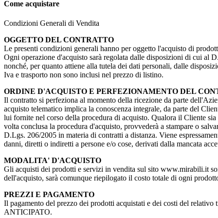
Come acquistare
Condizioni Generali di Vendita
OGGETTO DEL CONTRATTO
Le presenti condizioni generali hanno per oggetto l'acquisto di prodotti
Ogni operazione d'acquisto sarà regolata dalle disposizioni di cui al D. 
nonché, per quanto attiene alla tutela dei dati personali, dalle dispos
Iva e trasporto non sono inclusi nel prezzo di listino.
ORDINE D'ACQUISTO E PERFEZIONAMENTO DEL CO
Il contratto si perfeziona al momento della ricezione da parte dell'Azien
acquisto telematico implica la conoscenza integrale, da parte del Client
lui fornite nel corso della procedura di acquisto. Qualora il Cliente si
volta conclusa la procedura d'acquisto, provvederà a stampare o salvare
D.Lgs. 206/2005 in materia di contratti a distanza. Viene espressamente
danni, diretti o indiretti a persone e/o cose, derivati dalla mancata acc
MODALITA' D'ACQUISTO
Gli acquisti dei prodotti e servizi in vendita sul sito www.mirabili.it 
dell'acquisto, sarà comunque riepilogato il costo totale di ogni prodotto 
PREZZI E PAGAMENTO
Il pagamento del prezzo dei prodotti acquistati e dei costi del rel
ANTICIPATO.