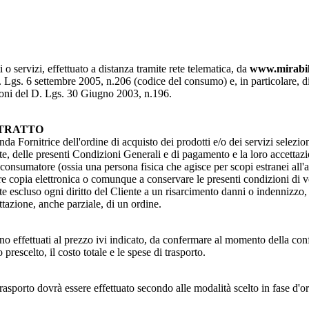
 o servizi, effettuato a distanza tramite rete telematica, da
www.mirabil
Lgs. 6 settembre 2005, n.206 (codice del consumo) e, in particolare, di que
izioni del D. Lgs. 30 Giugno 2003, n.196.
NTRATTO
da Fornitrice dell'ordine di acquisto dei prodotti e/o dei servizi selezion
e, delle presenti Condizioni Generali e di pagamento e la loro accettazion
a consumatore (ossia una persona fisica che agisce per scopi estranei all'
 copia elettronica o comunque a conservare le presenti condizioni di ven
 escluso ogni diritto del Cliente a un risarcimento danni o indennizzo, 
ettazione, anche parziale, di un ordine.
sono effettuati al prezzo ivi indicato, da confermare al momento della con
prescelto, il costo totale e le spese di trasporto.
ativo trasporto dovrà essere effettuato secondo alle modalità scelto 