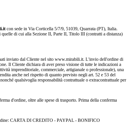
i.it
con sede in Via Corticella 5/7/9, 51039, Quarrata (PT), Italia.
lle di cui alla Sezione II, Parte II, Titolo III (contratti a distanza)
ati inviato dal Cliente nel sito www.mirabili.it. L'invio dell'ordine di
e. Il Cliente dichiara di aver preso visione di tutte le indicazioni a
attività imprenditoriale, commerciale, artigianale o professionale), una
dita anche nel rispetto di quanto previsto negli art. 52 e 53 del
nonché qualsivoglia responsabilità contrattuale o extracontrattuale per
ferma d'ordine, oltre alle spese di trasporto. Prima della conferma
in fase d'ordine: CARTA DI CREDITO - PAYPAL - BONIFICO