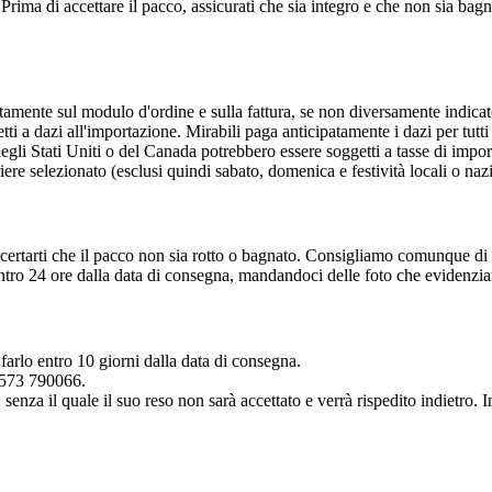
rima di accettare il pacco, assicurati che sia integro e che non sia bagn
atamente sul modulo d'ordine e sulla fattura, se non diversamente indicat
i a dazi all'importazione. Mirabili paga anticipatamente i dazi per tutti g
 degli Stati Uniti o del Canada potrebbero essere soggetti a tasse di impo
iere selezionato (esclusi quindi sabato, domenica e festività locali o nazi
ccertarti che il pacco non sia rotto o bagnato. Consigliamo comunque di 
 entro 24 ore dalla data di consegna, mandandoci delle foto che evidenzi
 farlo entro 10 giorni dalla data di consegna.
0573 790066.
senza il quale il suo reso non sarà accettato e verrà rispedito indietro. I