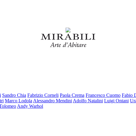
i
Sandro Chia
Fabrizio Corneli
Paola Crema
Francesco Cuomo
Fabio 
ri
Marco Lodola
Alessandro Mendini
Adolfo Natalini
Luigi Ontani
Ur
 Tolomeo
Andy Warhol