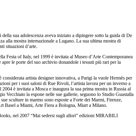
i della sua adolescenza aveva iniziato a dipingere sotto la guida di De
senza alla mostra internazionale a Lugano. La sua ultima mostra di
ti situazioni d’arte.
ella Festa of Italy, nel 1999 è invitata al Museo d’Arte Contemporanea
e le porte del suo archivio donandole i tessuti più rari per la
è considerata artista designer innovativa, a Parigi la vuole Hermès per
oni per i suoi saloni di Rue Rivoli, l’artista lavora per un inverno a
l 2004 è invitata a Mosca e inaugura la sua prima mostra in Russia al
gio Vecchiato la espone nelle sue gallerie, seguono lo Studio Guastalla
e sue sculture in marmo sono esposte a Forte dei Marmi, Firenze,
 Art Basel a Miami, Arte Fiera a Bologna, Miart a Milano.
 Books, nel 2007 “Mai sedersi sugli allori” edizioni MIRABILI