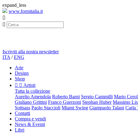
expand_less
www.formitalia.it


Iscriviti alla nostra newsletter
ITA
/
ENG
Arte
Design
Shop


Artisti
Tutta la collezione
Aurelio Amendola
Roberto Barni
Sergio Cammilli
Mario Cerol
Giuliano Grittini
Franco Guerzoni
Stephan Huber
Massimo List
Sottsass
Paolo Staccioli
Miami Swing
Giampaolo Talani
Carla
Contatti
Compra e vendi
News & Eventi
Libri