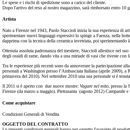
Le spese e i rischi di spedizione sono a carico del cliente.
Dopo l'arrivo del reso al nostro magazzino, sarà rimborsato entro 10 gi
Artista
Nato a Firenze nel 1943, Paolo Staccioli inizia la sua esperienza di ar
sperimentare nuovi linguaggi espressivi lo spinge a Faenza, nella botte
dapprima con la tecnica della ceramica invetriata, poi sperimentando la 
Ottenuta assoluta padronanza del mestiere, Staccioli allestisce nel su
degli ossidi di rame, dando vita a una miriade di vasi che riveste con fan
Tra le esperienze più recenti sono da annoverare la partecipazione all
personali a Washington presso l’Ambasciata Italiana (aprile 2009), a P
primavera del 2010). Nel settembre 2010 una sua personale si è tenut
Il 2011 si è aperto con due nuove mostre:
Vagare nel mito
, presso la
Firenze (da marzo a maggio). Pietrasanta (agosto 2012) Campanile e p
Come acquistare
Condizioni Generali di Vendita
OGGETTO DEL CONTRATTO
Le presenti condizioni generali hanno per oggetto l'acquisto di prodotti