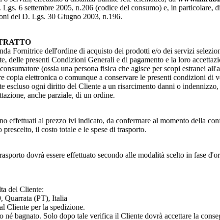
Lgs. 6 settembre 2005, n.206 (codice del consumo) e, in particolare, di que
izioni del D. Lgs. 30 Giugno 2003, n.196.
NTRATTO
da Fornitrice dell'ordine di acquisto dei prodotti e/o dei servizi selezion
e, delle presenti Condizioni Generali e di pagamento e la loro accettazion
a consumatore (ossia una persona fisica che agisce per scopi estranei all'
 copia elettronica o comunque a conservare le presenti condizioni di ven
 escluso ogni diritto del Cliente a un risarcimento danni o indennizzo, 
ettazione, anche parziale, di un ordine.
sono effettuati al prezzo ivi indicato, da confermare al momento della con
prescelto, il costo totale e le spese di trasporto.
ativo trasporto dovrà essere effettuato secondo alle modalità scelto 
ta del Cliente:
, Quarrata (PT), Italia
al Cliente per la spedizione.
to né bagnato. Solo dopo tale verifica il Cliente dovrà accettare la conse