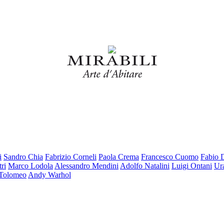
i
Sandro Chia
Fabrizio Corneli
Paola Crema
Francesco Cuomo
Fabio 
ri
Marco Lodola
Alessandro Mendini
Adolfo Natalini
Luigi Ontani
Ur
 Tolomeo
Andy Warhol