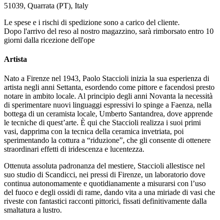
51039, Quarrata (PT), Italy
Le spese e i rischi di spedizione sono a carico del cliente.
Dopo l'arrivo del reso al nostro magazzino, sarà rimborsato entro 10
giorni dalla ricezione dell'ope
Artista
Nato a Firenze nel 1943, Paolo Staccioli inizia la sua esperienza di
artista negli anni Settanta, esordendo come pittore e facendosi presto
notare in ambito locale. Al principio degli anni Novanta la necessità
di sperimentare nuovi linguaggi espressivi lo spinge a Faenza, nella
bottega di un ceramista locale, Umberto Santandrea, dove apprende
le tecniche di quest’arte. È qui che Staccioli realizza i suoi primi
vasi, dapprima con la tecnica della ceramica invetriata, poi
sperimentando la cottura a “riduzione”, che gli consente di ottenere
straordinari effetti di iridescenza e lucentezza.
Ottenuta assoluta padronanza del mestiere, Staccioli allestisce nel
suo studio di Scandicci, nei pressi di Firenze, un laboratorio dove
continua autonomamente e quotidianamente a misurarsi con l’uso
del fuoco e degli ossidi di rame, dando vita a una miriade di vasi che
riveste con fantastici racconti pittorici, fissati definitivamente dalla
smaltatura a lustro.