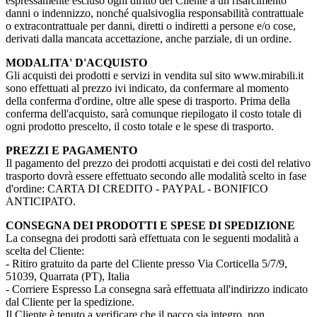
espressamente escluso ogni diritto del Cliente a un risarcimento
danni o indennizzo, nonché qualsivoglia responsabilità contrattuale
o extracontrattuale per danni, diretti o indiretti a persone e/o cose,
derivati dalla mancata accettazione, anche parziale, di un ordine.
MODALITA' D'ACQUISTO
Gli acquisti dei prodotti e servizi in vendita sul sito www.mirabili.it
sono effettuati al prezzo ivi indicato, da confermare al momento
della conferma d'ordine, oltre alle spese di trasporto. Prima della
conferma dell'acquisto, sarà comunque riepilogato il costo totale di
ogni prodotto prescelto, il costo totale e le spese di trasporto.
PREZZI E PAGAMENTO
Il pagamento del prezzo dei prodotti acquistati e dei costi del relativo
trasporto dovrà essere effettuato secondo alle modalità scelto in fase
d'ordine: CARTA DI CREDITO - PAYPAL - BONIFICO
ANTICIPATO.
CONSEGNA DEI PRODOTTI E SPESE DI SPEDIZIONE
La consegna dei prodotti sarà effettuata con le seguenti modalità a
scelta del Cliente:
- Ritiro gratuito da parte del Cliente presso Via Corticella 5/7/9,
51039, Quarrata (PT), Italia
- Corriere Espresso La consegna sarà effettuata all'indirizzo indicato
dal Cliente per la spedizione.
Il Cliente è tenuto a verificare che il pacco sia integro, non