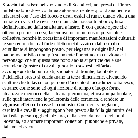
Staccioli
allestisce nel suo studio di Scandicci, nei pressi di Firenze,
un laboratorio dove continua autonomamente e quotidianamente a
misurarsi con l’uso del fuoco e degli ossidi di rame, dando vita a una
miriade di vasi che riveste con fantastici racconti pittorici, fissati
definitivamente dalla smaltatura a lustro.‎ È con queste opere che
ottiene i primi successi, facendosi notare in mostre personali e
collettive, nonché in occasione di importanti manifestazioni culturali:
le sue ceramiche, dal forte effetto metallizzato e dallo smalto
scintillante si impongono presto, per eleganza e originalità, nel
panorama artistico non più solamente fiorentino, ma nazionale.‎ I
personaggi che in questa fase popolano la superficie delle sue
ceramiche (giostre di cavalli giocattolo sospesi nell’aria e
accompagnati da putti alati, suonatori di trombe, bambole e
Pulcinella) presto si guadagnano la terza dimensione, divenendo
sculture che tuttavia non perdono l’accento di accadimento fiabesco,
estranee come sono ad ogni nozione di tempo e luogo: forme
idealizzate memori della statuaria preromana, etrusca in particolare,
sulle quali interviene la policromia della ceramica, a rendere un
vigoroso effetto di masse in contrasto.‎ Guerrieri, viaggiatori,
cardinali e cavalli si aggiungono ben presto alla folla già nutrita dei
fantastici personaggi ed iniziano, dalla seconda metà degli anni
Novanta, ad animare importanti collezioni pubbliche e private,
italiane ed estere.‎