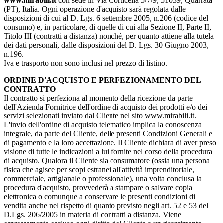
www.mirabili.it
con sede in Via Corticella 5/7/9, 51039, Quarrata
(PT), Italia. Ogni operazione d'acquisto sarà regolata dalle
disposizioni di cui al D. Lgs. 6 settembre 2005, n.206 (codice del
consumo) e, in particolare, di quelle di cui alla Sezione II, Parte II,
Titolo III (contratti a distanza) nonché, per quanto attiene alla tutela
dei dati personali, dalle disposizioni del D. Lgs. 30 Giugno 2003,
n.196.
Iva e trasporto non sono inclusi nel prezzo di listino.
ORDINE D'ACQUISTO E PERFEZIONAMENTO DEL
CONTRATTO
Il contratto si perfeziona al momento della ricezione da parte
dell'Azienda Fornitrice dell'ordine di acquisto dei prodotti e/o dei
servizi selezionati inviato dal Cliente nel sito www.mirabili.it.
L'invio dell'ordine di acquisto telematico implica la conoscenza
integrale, da parte del Cliente, delle presenti Condizioni Generali e
di pagamento e la loro accettazione. Il Cliente dichiara di aver preso
visione di tutte le indicazioni a lui fornite nel corso della procedura
di acquisto. Qualora il Cliente sia consumatore (ossia una persona
fisica che agisce per scopi estranei all'attività imprenditoriale,
commerciale, artigianale o professionale), una volta conclusa la
procedura d'acquisto, provvederà a stampare o salvare copia
elettronica o comunque a conservare le presenti condizioni di
vendita anche nel rispetto di quanto previsto negli art. 52 e 53 del
D.Lgs. 206/2005 in materia di contratti a distanza. Viene