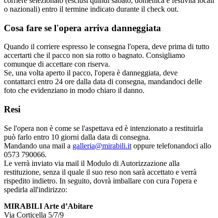
corriere selezionato (esclusi quindi sabato, domenica e festività locali
o nazionali) entro il termine indicato durante il check out.
Cosa fare se l'opera arriva danneggiata
Quando il corriere espresso le consegna l'opera, deve prima di tutto
accertarti che il pacco non sia rotto o bagnato. Consigliamo
comunque di accettare con riserva.
Se, una volta aperto il pacco, l'opera è danneggiata, deve
contattarci entro 24 ore dalla data di consegna, mandandoci delle
foto che evidenziano in modo chiaro il danno.
Resi
Se l'opera non è come se l'aspettava ed è intenzionato a restituirla
può farlo entro 10 giorni dalla data di consegna.
Mandando una mail a
galleria@mirabili.it
oppure telefonandoci allo
0573 790066.
Le verrà inviato via mail il Modulo di Autorizzazione alla
restituzione, senza il quale il suo reso non sarà accettato e verrà
rispedito indietro. In seguito, dovrà imballare con cura l'opera e
spedirla all'indirizzo:
MIRABILI Arte d’Abitare
Via Corticella 5/7/9