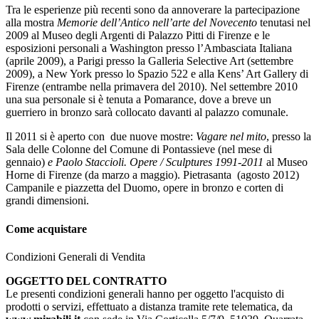
Tra le esperienze più recenti sono da annoverare la partecipazione
alla mostra
Memorie dell’Antico nell’arte del Novecento
tenutasi nel
2009 al Museo degli Argenti di Palazzo Pitti di Firenze e le
esposizioni personali a Washington presso l’Ambasciata Italiana
(aprile 2009), a Parigi presso la Galleria Selective Art (settembre
2009), a New York presso lo Spazio 522 e alla Kens’ Art Gallery di
Firenze (entrambe nella primavera del 2010). Nel settembre 2010
una sua personale si è tenuta a Pomarance, dove a breve un
guerriero in bronzo sarà collocato davanti al palazzo comunale.
Il 2011 si è aperto con due nuove mostre:
Vagare nel mito
, presso la
Sala delle Colonne del Comune di Pontassieve (nel mese di
gennaio)
e Paolo Staccioli. Opere / Sculptures 1991-2011
al Museo
Horne di Firenze (da marzo a maggio). Pietrasanta (agosto 2012)
Campanile e piazzetta del Duomo, opere in bronzo e corten di
grandi dimensioni.
Come acquistare
Condizioni Generali di Vendita
OGGETTO DEL CONTRATTO
Le presenti condizioni generali hanno per oggetto l'acquisto di
prodotti o servizi, effettuato a distanza tramite rete telematica, da