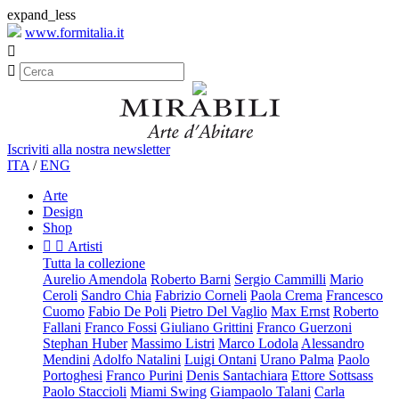
expand_less
www.formitalia.it


Iscriviti alla nostra newsletter
ITA
/
ENG
Arte
Design
Shop


Artisti
Tutta la collezione
Aurelio Amendola
Roberto Barni
Sergio Cammilli
Mario
Ceroli
Sandro Chia
Fabrizio Corneli
Paola Crema
Francesco
Cuomo
Fabio De Poli
Pietro Del Vaglio
Max Ernst
Roberto
Fallani
Franco Fossi
Giuliano Grittini
Franco Guerzoni
Stephan Huber
Massimo Listri
Marco Lodola
Alessandro
Mendini
Adolfo Natalini
Luigi Ontani
Urano Palma
Paolo
Portoghesi
Franco Purini
Denis Santachiara
Ettore Sottsass
Paolo Staccioli
Miami Swing
Giampaolo Talani
Carla