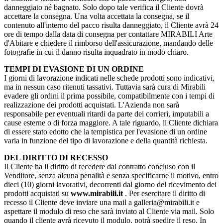
danneggiato né bagnato. Solo dopo tale verifica il Cliente dovrà
accettare la consegna. Una volta accettata la consegna, se il
contenuto all'interno del pacco risulta danneggiato, il Cliente avrà 24
ore di tempo dalla data di consegna per contattare MIRABILI Arte
d'Abitare e chiedere il rimborso dell'assicurazione, mandando delle
fotografie in cui il danno risulta inquadrato in modo chiaro.
TEMPI DI EVASIONE DI UN ORDINE
I giorni di lavorazione indicati nelle schede prodotti sono indicativi,
ma in nessun caso ritenuti tassativi. Tuttavia sarà cura di Mirabili
evadere gli ordini il prima possibile, compatibilmente con i tempi di
realizzazione dei prodotti acquistati. L'Azienda non sarà
responsabile per eventuali ritardi da parte dei corrieri, imputabili a
cause esterne o di forza maggiore. A tale riguardo, il Cliente dichiara
di essere stato edotto che la tempistica per l'evasione di un ordine
varia in funzione del tipo di lavorazione e della quantità richiesta.
DEL DIRITTO DI RECESSO
Il Cliente ha il diritto di recedere dal contratto concluso con il
Venditore, senza alcuna penalità e senza specificarne il motivo, entro
dieci (10) giorni lavorativi, decorrenti dal giorno del ricevimento dei
prodotti acquistati su
www.mirabili.it
. Per esercitare il diritto di
recesso il Cliente deve inviare una mail a galleria@mirabili.it e
aspettare il modulo di reso che sarà inviato al Cliente via mail. Solo
quando il cliente avrà ricevuto il modulo, potrà spedire il reso. In