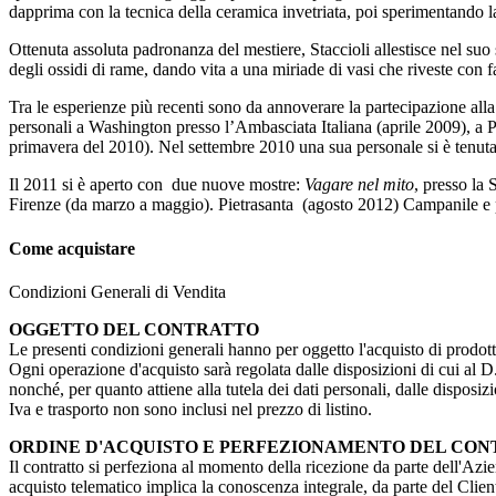
dapprima con la tecnica della ceramica invetriata, poi sperimentando la 
Ottenuta assoluta padronanza del mestiere, Staccioli allestisce nel su
degli ossidi di rame, dando vita a una miriade di vasi che riveste con fan
Tra le esperienze più recenti sono da annoverare la partecipazione all
personali a Washington presso l’Ambasciata Italiana (aprile 2009), a P
primavera del 2010). Nel settembre 2010 una sua personale si è tenut
Il 2011 si è aperto con due nuove mostre:
Vagare nel mito
, presso la
Firenze (da marzo a maggio). Pietrasanta (agosto 2012) Campanile e p
Come acquistare
Condizioni Generali di Vendita
OGGETTO DEL CONTRATTO
Le presenti condizioni generali hanno per oggetto l'acquisto di prodotti
Ogni operazione d'acquisto sarà regolata dalle disposizioni di cui al D. 
nonché, per quanto attiene alla tutela dei dati personali, dalle dispos
Iva e trasporto non sono inclusi nel prezzo di listino.
ORDINE D'ACQUISTO E PERFEZIONAMENTO DEL CO
Il contratto si perfeziona al momento della ricezione da parte dell'Azien
acquisto telematico implica la conoscenza integrale, da parte del Client