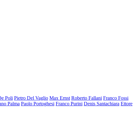
De Poli
Pietro Del Vaglio
Max Ernst
Roberto Fallani
Franco Fossi
ano Palma
Paolo Portoghesi
Franco Purini
Denis Santachiara
Ettore