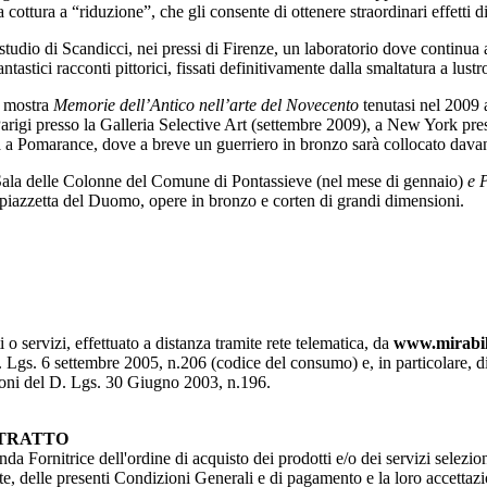
cottura a “riduzione”, che gli consente di ottenere straordinari effetti d
o studio di Scandicci, nei pressi di Firenze, un laboratorio dove contin
tastici racconti pittorici, fissati definitivamente dalla smaltatura a lustr
a mostra
Memorie dell’Antico nell’arte del Novecento
tenutasi nel 2009 a
arigi presso la Galleria Selective Art (settembre 2009), a New York pre
a a Pomarance, dove a breve un guerriero in bronzo sarà collocato dava
 Sala delle Colonne del Comune di Pontassieve (nel mese di gennaio)
e 
iazzetta del Duomo, opere in bronzo e corten di grandi dimensioni.
 o servizi, effettuato a distanza tramite rete telematica, da
www.mirabil
Lgs. 6 settembre 2005, n.206 (codice del consumo) e, in particolare, di que
izioni del D. Lgs. 30 Giugno 2003, n.196.
NTRATTO
da Fornitrice dell'ordine di acquisto dei prodotti e/o dei servizi selezion
e, delle presenti Condizioni Generali e di pagamento e la loro accettazion