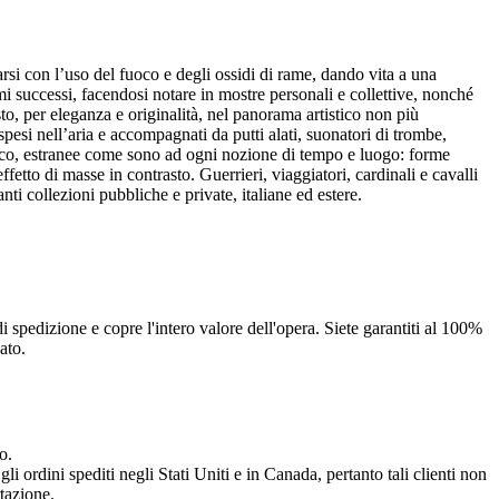
si con l’uso del fuoco e degli ossidi di rame, dando vita a una
rimi successi, facendosi notare in mostre personali e collettive, nonché
sto, per eleganza e originalità, nel panorama artistico non più
pesi nell’aria e accompagnati da putti alati, suonatori di trombe,
sco, estranee come sono ad ogni nozione di tempo e luogo: forme
etto di masse in contrasto.‎ Guerrieri, viaggiatori, cardinali e cavalli
i collezioni pubbliche e private, italiane ed estere.‎
 spedizione e copre l'intero valore dell'opera. Siete garantiti al 100%
ato.
o.
li ordini spediti negli Stati Uniti e in Canada, pertanto tali clienti non
rtazione.