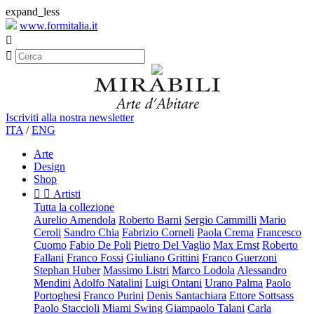
expand_less
www.formitalia.it


Iscriviti alla nostra newsletter
ITA
/
ENG
Arte
Design
Shop


Artisti
Tutta la collezione
Aurelio Amendola
Roberto Barni
Sergio Cammilli
Mario
Ceroli
Sandro Chia
Fabrizio Corneli
Paola Crema
Francesco
Cuomo
Fabio De Poli
Pietro Del Vaglio
Max Ernst
Roberto
Fallani
Franco Fossi
Giuliano Grittini
Franco Guerzoni
Stephan Huber
Massimo Listri
Marco Lodola
Alessandro
Mendini
Adolfo Natalini
Luigi Ontani
Urano Palma
Paolo
Portoghesi
Franco Purini
Denis Santachiara
Ettore Sottsass
Paolo Staccioli
Miami Swing
Giampaolo Talani
Carla