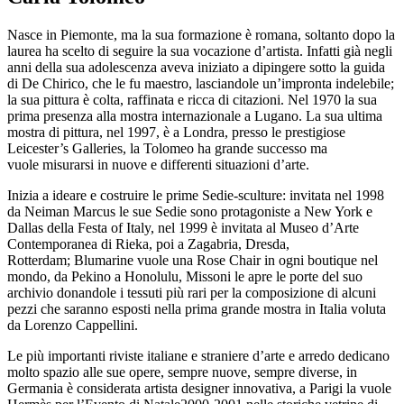
Nasce in Piemonte, ma la sua formazione è romana, soltanto dopo la
laurea ha scelto di seguire la sua vocazione d’artista. Infatti già negli
anni della sua adolescenza aveva iniziato a dipingere sotto la guida
di De Chirico, che le fu maestro, lasciandole un’impronta indelebile;
la sua pittura è colta, raffinata e ricca di citazioni. Nel 1970 la sua
prima presenza alla mostra internazionale a Lugano. La sua ultima
mostra di pittura, nel 1997, è a Londra, presso le prestigiose
Leicester’s Galleries, la Tolomeo ha grande successo ma
vuole misurarsi in nuove e differenti situazioni d’arte.
Inizia a ideare e costruire le prime Sedie-sculture: invitata nel 1998
da Neiman Marcus le sue Sedie sono protagoniste a New York e
Dallas della Festa of Italy, nel 1999 è invitata al Museo d’Arte
Contemporanea di Rieka, poi a Zagabria, Dresda,
Rotterdam; Blumarine vuole una Rose Chair in ogni boutique nel
mondo, da Pekino a Honolulu, Missoni le apre le porte del suo
archivio donandole i tessuti più rari per la composizione di alcuni
pezzi che saranno esposti nella prima grande mostra in Italia voluta
da Lorenzo Cappellini.
Le più importanti riviste italiane e straniere d’arte e arredo dedicano
molto spazio alle sue opere, sempre nuove, sempre diverse, in
Germania è considerata artista designer innovativa, a Parigi la vuole