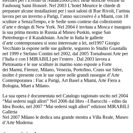
Hermès per l’Evento di Natale2000-2001 nelle storiche vetrine di
Faubourg Saint Honorè. Nel 2003 L’hotel Meurice le chiede di
preparare alcune installazioni per i suoi saloni di Rue Rivoli, l’artista
lavora per un inverno a Parigi, l’anno successivo è a Miami, con 18
sculture a SenzaTempo, e le Sedie sono contese dai collezionisti
d’arte e design di New York. Nel 2004 è invitata a Mosca e inaugura
la sua prima mostra in Russia al Museo Puskin, segue San
Pietroburgo e il Kazakhstan. Anche in Italia le gallerie
d’arte contemporanea si sono interessate a lei, nel1997 Giorgio
Vecchiato la espone nelle sue gallerie, seguono lo Studio Guastalla
nel 1999 e Stefano Contini nel 2002, dal 2005 Tornabuoni Arte per
l’Italia e con I MIRABILI per l’estero . Dal 2003 lavora a
Pietrasanta e le sue sculture in marmo sono esposte a Forte
dei Marmi, Firenze, Milano, Venezia, Portofino, Crans sur Sière,
inoltre è presente con le sue opere nelle grandi rassegne d’Arte
Contemporanea : Fiac a Parigi, Art Basel a Miami, Arte Fiera a
Bologna, Miart a Milano.
La sua opera è documentata nel Catalogo ragionato uscito nel 2004
“Mai sedersi sugli allori” Nel 2006 dal libro –I Barocchi – edito da
Idea Books, nel 2007 “Mai sedersi sugli allori” edizioni MIRABILI
Galleria
Nel 2007 Milano le dedica una grande mostra a Villa Reale, Museo
d’Arte Moderna