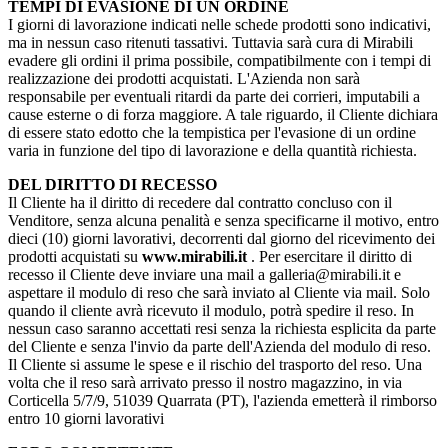
TEMPI DI EVASIONE DI UN ORDINE
I giorni di lavorazione indicati nelle schede prodotti sono indicativi,
ma in nessun caso ritenuti tassativi. Tuttavia sarà cura di Mirabili
evadere gli ordini il prima possibile, compatibilmente con i tempi di
realizzazione dei prodotti acquistati. L'Azienda non sarà
responsabile per eventuali ritardi da parte dei corrieri, imputabili a
cause esterne o di forza maggiore. A tale riguardo, il Cliente dichiara
di essere stato edotto che la tempistica per l'evasione di un ordine
varia in funzione del tipo di lavorazione e della quantità richiesta.
DEL DIRITTO DI RECESSO
Il Cliente ha il diritto di recedere dal contratto concluso con il
Venditore, senza alcuna penalità e senza specificarne il motivo, entro
dieci (10) giorni lavorativi, decorrenti dal giorno del ricevimento dei
prodotti acquistati su
www.mirabili.it
. Per esercitare il diritto di
recesso il Cliente deve inviare una mail a galleria@mirabili.it e
aspettare il modulo di reso che sarà inviato al Cliente via mail. Solo
quando il cliente avrà ricevuto il modulo, potrà spedire il reso. In
nessun caso saranno accettati resi senza la richiesta esplicita da parte
del Cliente e senza l'invio da parte dell'Azienda del modulo di reso.
Il Cliente si assume le spese e il rischio del trasporto del reso. Una
volta che il reso sarà arrivato presso il nostro magazzino, in via
Corticella 5/7/9, 51039 Quarrata (PT), l'azienda emetterà il rimborso
entro 10 giorni lavorativi