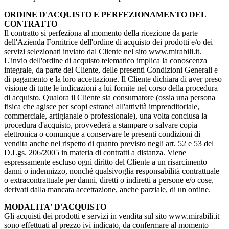
ORDINE D'ACQUISTO E PERFEZIONAMENTO DEL
CONTRATTO
Il contratto si perfeziona al momento della ricezione da parte
dell'Azienda Fornitrice dell'ordine di acquisto dei prodotti e/o dei
servizi selezionati inviato dal Cliente nel sito www.mirabili.it.
L'invio dell'ordine di acquisto telematico implica la conoscenza
integrale, da parte del Cliente, delle presenti Condizioni Generali e
di pagamento e la loro accettazione. Il Cliente dichiara di aver preso
visione di tutte le indicazioni a lui fornite nel corso della procedura
di acquisto. Qualora il Cliente sia consumatore (ossia una persona
fisica che agisce per scopi estranei all'attività imprenditoriale,
commerciale, artigianale o professionale), una volta conclusa la
procedura d'acquisto, provvederà a stampare o salvare copia
elettronica o comunque a conservare le presenti condizioni di
vendita anche nel rispetto di quanto previsto negli art. 52 e 53 del
D.Lgs. 206/2005 in materia di contratti a distanza. Viene
espressamente escluso ogni diritto del Cliente a un risarcimento
danni o indennizzo, nonché qualsivoglia responsabilità contrattuale
o extracontrattuale per danni, diretti o indiretti a persone e/o cose,
derivati dalla mancata accettazione, anche parziale, di un ordine.
MODALITA' D'ACQUISTO
Gli acquisti dei prodotti e servizi in vendita sul sito www.mirabili.it
sono effettuati al prezzo ivi indicato, da confermare al momento