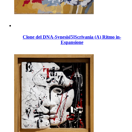
Clone del DNA-Synesis[5]Scrivania (A) Ritmo in-
Espansione