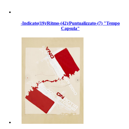
-Indicato(19)/Ritmo-(42)/Puntualizzato-(7) "Tempo
Capsula"