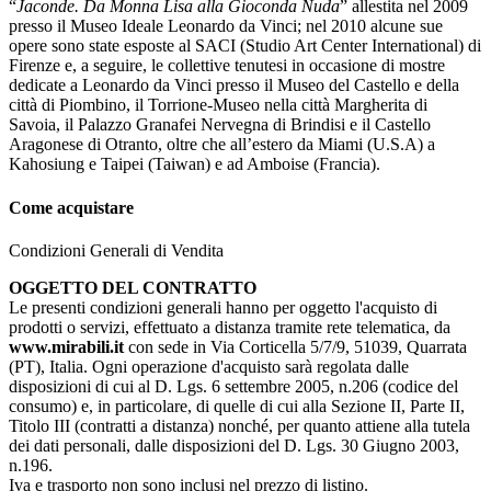
“
Jaconde. Da Monna Lisa alla Gioconda Nuda
” allestita nel 2009
presso il Museo Ideale Leonardo da Vinci; nel 2010 alcune sue
opere sono state esposte al SACI (Studio Art Center International) di
Firenze e, a seguire, le collettive tenutesi in occasione di mostre
dedicate a Leonardo da Vinci presso il Museo del Castello e della
città di Piombino, il Torrione-Museo nella città Margherita di
Savoia, il Palazzo Granafei Nervegna di Brindisi e il Castello
Aragonese di Otranto, oltre che all’estero da Miami (U.S.A) a
Kahosiung e Taipei (Taiwan) e ad Amboise (Francia).
Come acquistare
Condizioni Generali di Vendita
OGGETTO DEL CONTRATTO
Le presenti condizioni generali hanno per oggetto l'acquisto di
prodotti o servizi, effettuato a distanza tramite rete telematica, da
www.mirabili.it
con sede in Via Corticella 5/7/9, 51039, Quarrata
(PT), Italia. Ogni operazione d'acquisto sarà regolata dalle
disposizioni di cui al D. Lgs. 6 settembre 2005, n.206 (codice del
consumo) e, in particolare, di quelle di cui alla Sezione II, Parte II,
Titolo III (contratti a distanza) nonché, per quanto attiene alla tutela
dei dati personali, dalle disposizioni del D. Lgs. 30 Giugno 2003,
n.196.
Iva e trasporto non sono inclusi nel prezzo di listino.