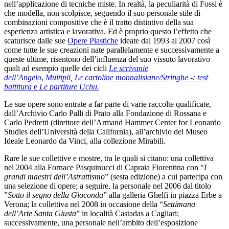
nell’applicazione di tecniche miste. In realtà, la peculiarità di Fossi è
che modella, non scolpisce, seguendo il suo personale stile di
combinazioni compositive che è il tratto distintivo della sua
esperienza artistica e lavorativa. Ed è proprio questo l’effetto che
scaturisce dalle sue
Opere Plastiche
ideate dal 1993 al 2007 così
come tutte le sue creazioni nate parallelamente e successivamente a
queste ultime, risentono dell’influenza del suo vissuto lavorativo
quali ad esempio quelle dei cicli
Le scrivanie
dell’Angelo
,
Multipli,
Le cartoline monnalisiane/Stringhe -: test
battitura
e
Le partiture Uchu.
Le sue opere sono entrate a far parte di varie raccolte qualificate,
dall’Archivio Carlo Palli di Prato alla Fondazione di Rossana e
Carlo Pedretti (direttore dell’Armand Hammer Center for Leonardo
Studies dell’Università della California), all’archivio del Museo
Ideale Leonardo da Vinci, alla collezione Mirabili.
Rare le sue collettive e mostre, tra le quali si citano: una collettiva
nel 2004 alla Fornace Pasquinucci di Capraia Fiorentina con “
I
grandi maestri dell’Astrattismo
” (sesta edizione) a cui partecipa con
una selezione di opere; a seguire, la personale nel 2006 dal titolo
”
Sotto il segno della Gioconda
” alla galleria Ghelfi in piazza Erbe a
Verona; la collettiva nel 2008 in occasione della “
Settimana
dell’Arte Santa Giusta
” in località Castadas a Cagliari;
successivamente, una personale nell’ambito dell’esposizione