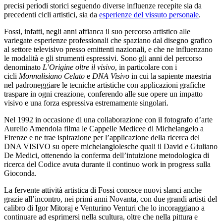
precisi periodi storici seguendo diverse influenze recepite sia da
precedenti cicli artistici, sia da
esperienze del vissuto personale
.
Fossi, infatti, negli anni affianca il suo percorso artistico alle
variegate esperienze professionali che spaziano dal disegno grafico
al settore televisivo presso emittenti nazionali, e che ne influenzano
le modalità e gli strumenti espressivi. Sono gli anni del percorso
denominato
L’Origine oltre il visivo
, in particolare con i
cicli
Monnalisiano Celato
e
DNA Visivo
in cui la sapiente maestria
nel padroneggiare le tecniche artistiche con applicazioni grafiche
traspare in ogni creazione, conferendo alle sue opere un impatto
visivo e una forza espressiva estremamente singolari.
Nel 1992 in occasione di una collaborazione con il fotografo d’arte
Aurelio Amendola filma le Cappelle Medicee di Michelangelo a
Firenze e ne trae ispirazione per l’applicazione della ricerca del
DNA VISIVO su opere michelangiolesche quali il David e Giuliano
De Medici, ottenendo la conferma dell’intuizione metodologica di
ricerca del Codice avuta durante il continuo work in progress sulla
Gioconda.
La fervente attività artistica di Fossi conosce nuovi slanci anche
grazie all’incontro, nei primi anni Novanta, con due grandi artisti del
calibro di Igor Mitoraj e Venturino Venturi che lo incoraggiano a
continuare ad esprimersi nella scultura, oltre che nella pittura e