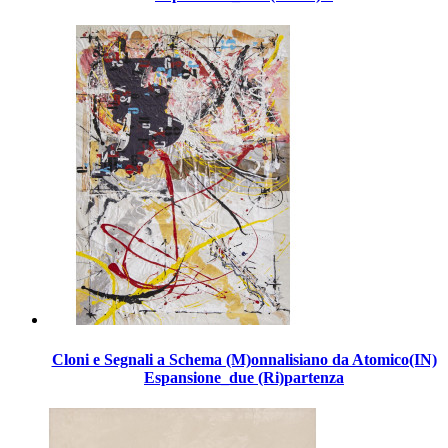
Cloni e Segnali a Schema (M)onnalisiano da Atomico(IN)
Espansione_due (Ri)partenza