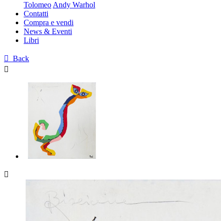
Tolomeo
Andy Warhol
Contatti
Compra e vendi
News & Eventi
Libri

Back

