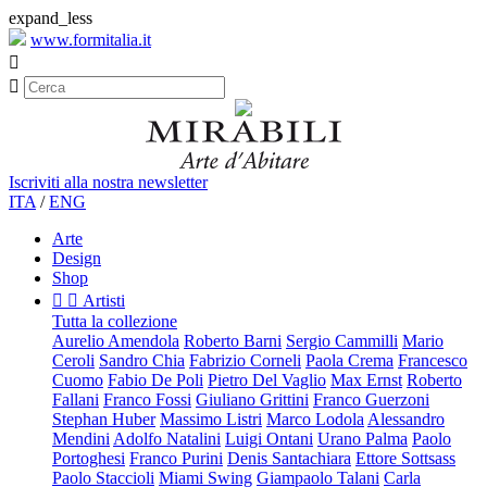
expand_less
www.formitalia.it


Iscriviti alla nostra newsletter
ITA
/
ENG
Arte
Design
Shop


Artisti
Tutta la collezione
Aurelio Amendola
Roberto Barni
Sergio Cammilli
Mario
Ceroli
Sandro Chia
Fabrizio Corneli
Paola Crema
Francesco
Cuomo
Fabio De Poli
Pietro Del Vaglio
Max Ernst
Roberto
Fallani
Franco Fossi
Giuliano Grittini
Franco Guerzoni
Stephan Huber
Massimo Listri
Marco Lodola
Alessandro
Mendini
Adolfo Natalini
Luigi Ontani
Urano Palma
Paolo
Portoghesi
Franco Purini
Denis Santachiara
Ettore Sottsass
Paolo Staccioli
Miami Swing
Giampaolo Talani
Carla