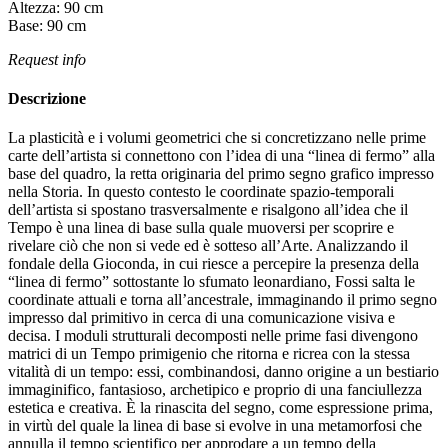
Altezza:
90
cm
Base:
90
cm
Request info
Descrizione
La plasticità e i volumi geometrici che si concretizzano nelle prime
carte dell’artista si connettono con l’idea di una “linea di fermo” alla
base del quadro, la retta originaria del primo segno grafico impresso
nella Storia. In questo contesto le coordinate spazio-temporali
dell’artista si spostano trasversalmente e risalgono all’idea che il
Tempo è una linea di base sulla quale muoversi per scoprire e
rivelare ciò che non si vede ed è sotteso all’Arte. Analizzando il
fondale della Gioconda, in cui riesce a percepire la presenza della
“linea di fermo” sottostante lo sfumato leonardiano, Fossi salta le
coordinate attuali e torna all’ancestrale, immaginando il primo segno
impresso dal primitivo in cerca di una comunicazione visiva e
decisa. I moduli strutturali decomposti nelle prime fasi divengono
matrici di un Tempo primigenio che ritorna e ricrea con la stessa
vitalità di un tempo: essi, combinandosi, danno origine a un bestiario
immaginifico, fantasioso, archetipico e proprio di una fanciullezza
estetica e creativa. È la rinascita del segno, come espressione prima,
in virtù del quale la linea di base si evolve in una metamorfosi che
annulla il tempo scientifico per approdare a un tempo della