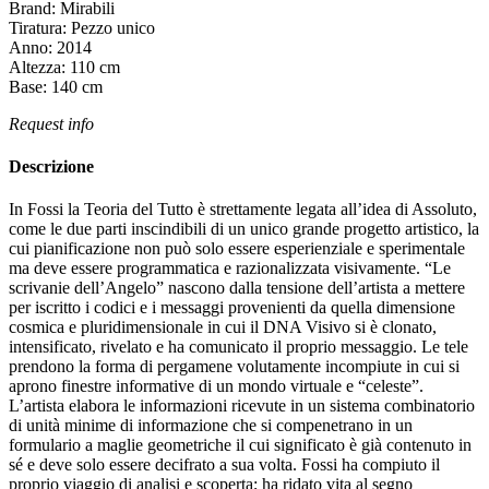
Brand:
Mirabili
Tiratura:
Pezzo unico
Anno:
2014
Altezza:
110
cm
Base:
140
cm
Request info
Descrizione
In Fossi la Teoria del Tutto è strettamente legata all’idea di Assoluto,
come le due parti inscindibili di un unico grande progetto artistico, la
cui pianificazione non può solo essere esperienziale e sperimentale
ma deve essere programmatica e razionalizzata visivamente. “Le
scrivanie dell’Angelo” nascono dalla tensione dell’artista a mettere
per iscritto i codici e i messaggi provenienti da quella dimensione
cosmica e pluridimensionale in cui il DNA Visivo si è clonato,
intensificato, rivelato e ha comunicato il proprio messaggio. Le tele
prendono la forma di pergamene volutamente incompiute in cui si
aprono finestre informative di un mondo virtuale e “celeste”.
L’artista elabora le informazioni ricevute in un sistema combinatorio
di unità minime di informazione che si compenetrano in un
formulario a maglie geometriche il cui significato è già contenuto in
sé e deve solo essere decifrato a sua volta. Fossi ha compiuto il
proprio viaggio di analisi e scoperta; ha ridato vita al segno