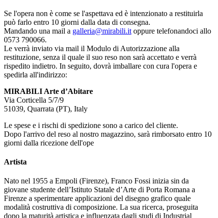
Se l'opera non è come se l'aspettava ed è intenzionato a restituirla
può farlo entro 10 giorni dalla data di consegna.
Mandando una mail a
galleria@mirabili.it
oppure telefonandoci allo
0573 790066.
Le verrà inviato via mail il Modulo di Autorizzazione alla
restituzione, senza il quale il suo reso non sarà accettato e verrà
rispedito indietro. In seguito, dovrà imballare con cura l'opera e
spedirla all'indirizzo:
MIRABILI Arte d’Abitare
Via Corticella 5/7/9
51039, Quarrata (PT), Italy
Le spese e i rischi di spedizione sono a carico del cliente.
Dopo l'arrivo del reso al nostro magazzino, sarà rimborsato entro 10
giorni dalla ricezione dell'ope
Artista
Nato nel 1955 a Empoli (Firenze), Franco Fossi inizia sin da
giovane studente dell’Istituto Statale d’Arte di Porta Romana a
Firenze a sperimentare applicazioni del disegno grafico quale
modalità costruttiva di composizione. La sua ricerca, proseguita
dopo la maturità artistica e influenzata dagli studi di Industrial