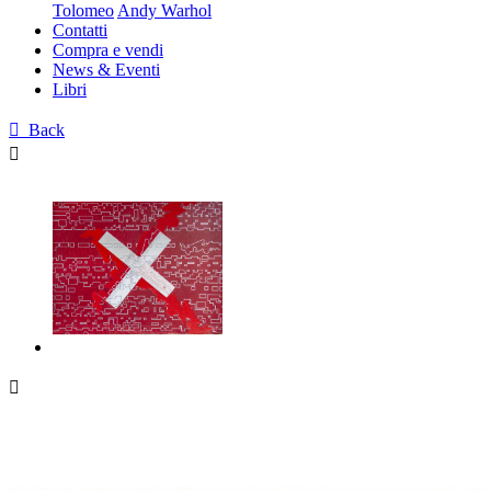
Tolomeo
Andy Warhol
Contatti
Compra e vendi
News & Eventi
Libri

Back

