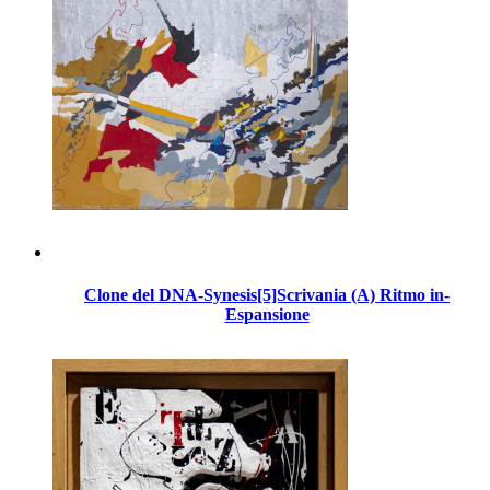
Clone del DNA-Synesis[5]Scrivania (A) Ritmo in-
Espansione