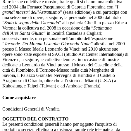
Rare le sue collettive e mostre, tra le quali si citano: una collettiva
nel 2004 alla Fornace Pasquinucci di Capraia Fiorentina con “
I
grandi maestri dell’Astrattismo
” (sesta edizione) a cui partecipa con
una selezione di opere; a seguire, la personale nel 2006 dal titolo
”
Sotto il segno della Gioconda
” alla galleria Ghelfi in piazza Erbe a
Verona; la collettiva nel 2008 in occasione della “
Settimana
dell’Arte Santa Giusta
” in località Castadas a Cagliari;
successivamente, una personale nell’ambito dell’esposizione
“
Jaconde. Da Monna Lisa alla Gioconda Nuda
” allestita nel 2009
presso il Museo Ideale Leonardo da Vinci; nel 2010 alcune sue
opere sono state esposte al SACI (Studio Art Center International) di
Firenze e, a seguire, le collettive tenutesi in occasione di mostre
dedicate a Leonardo da Vinci presso il Museo del Castello e della
città di Piombino, il Torrione-Museo nella città Margherita di
Savoia, il Palazzo Granafei Nervegna di Brindisi e il Castello
Aragonese di Otranto, oltre che all’estero da Miami (U.S.A) a
Kahosiung e Taipei (Taiwan) e ad Amboise (Francia).
Come acquistare
Condizioni Generali di Vendita
OGGETTO DEL CONTRATTO
Le presenti condizioni generali hanno per oggetto l'acquisto di
prodotti o servizi, effettuato a distanza tramite rete telematica, da