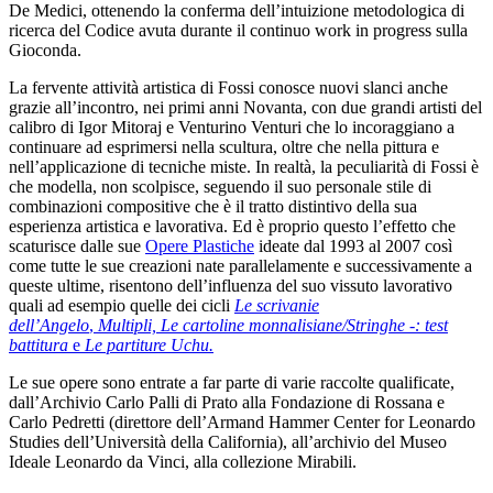
De Medici, ottenendo la conferma dell’intuizione metodologica di
ricerca del Codice avuta durante il continuo work in progress sulla
Gioconda.
La fervente attività artistica di Fossi conosce nuovi slanci anche
grazie all’incontro, nei primi anni Novanta, con due grandi artisti del
calibro di Igor Mitoraj e Venturino Venturi che lo incoraggiano a
continuare ad esprimersi nella scultura, oltre che nella pittura e
nell’applicazione di tecniche miste. In realtà, la peculiarità di Fossi è
che modella, non scolpisce, seguendo il suo personale stile di
combinazioni compositive che è il tratto distintivo della sua
esperienza artistica e lavorativa. Ed è proprio questo l’effetto che
scaturisce dalle sue
Opere Plastiche
ideate dal 1993 al 2007 così
come tutte le sue creazioni nate parallelamente e successivamente a
queste ultime, risentono dell’influenza del suo vissuto lavorativo
quali ad esempio quelle dei cicli
Le scrivanie
dell’Angelo
,
Multipli,
Le cartoline monnalisiane/Stringhe -: test
battitura
e
Le partiture Uchu.
Le sue opere sono entrate a far parte di varie raccolte qualificate,
dall’Archivio Carlo Palli di Prato alla Fondazione di Rossana e
Carlo Pedretti (direttore dell’Armand Hammer Center for Leonardo
Studies dell’Università della California), all’archivio del Museo
Ideale Leonardo da Vinci, alla collezione Mirabili.