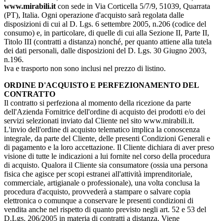
www.mirabili.it
con sede in Via Corticella 5/7/9, 51039, Quarrata
(PT), Italia. Ogni operazione d'acquisto sarà regolata dalle
disposizioni di cui al D. Lgs. 6 settembre 2005, n.206 (codice del
consumo) e, in particolare, di quelle di cui alla Sezione II, Parte II,
Titolo III (contratti a distanza) nonché, per quanto attiene alla tutela
dei dati personali, dalle disposizioni del D. Lgs. 30 Giugno 2003,
n.196.
Iva e trasporto non sono inclusi nel prezzo di listino.
ORDINE D'ACQUISTO E PERFEZIONAMENTO DEL
CONTRATTO
Il contratto si perfeziona al momento della ricezione da parte
dell'Azienda Fornitrice dell'ordine di acquisto dei prodotti e/o dei
servizi selezionati inviato dal Cliente nel sito www.mirabili.it.
L'invio dell'ordine di acquisto telematico implica la conoscenza
integrale, da parte del Cliente, delle presenti Condizioni Generali e
di pagamento e la loro accettazione. Il Cliente dichiara di aver preso
visione di tutte le indicazioni a lui fornite nel corso della procedura
di acquisto. Qualora il Cliente sia consumatore (ossia una persona
fisica che agisce per scopi estranei all'attività imprenditoriale,
commerciale, artigianale o professionale), una volta conclusa la
procedura d'acquisto, provvederà a stampare o salvare copia
elettronica o comunque a conservare le presenti condizioni di
vendita anche nel rispetto di quanto previsto negli art. 52 e 53 del
D.Lgs. 206/2005 in materia di contratti a distanza. Viene