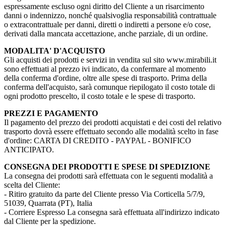
espressamente escluso ogni diritto del Cliente a un risarcimento
danni o indennizzo, nonché qualsivoglia responsabilità contrattuale
o extracontrattuale per danni, diretti o indiretti a persone e/o cose,
derivati dalla mancata accettazione, anche parziale, di un ordine.
MODALITA' D'ACQUISTO
Gli acquisti dei prodotti e servizi in vendita sul sito www.mirabili.it
sono effettuati al prezzo ivi indicato, da confermare al momento
della conferma d'ordine, oltre alle spese di trasporto. Prima della
conferma dell'acquisto, sarà comunque riepilogato il costo totale di
ogni prodotto prescelto, il costo totale e le spese di trasporto.
PREZZI E PAGAMENTO
Il pagamento del prezzo dei prodotti acquistati e dei costi del relativo
trasporto dovrà essere effettuato secondo alle modalità scelto in fase
d'ordine: CARTA DI CREDITO - PAYPAL - BONIFICO
ANTICIPATO.
CONSEGNA DEI PRODOTTI E SPESE DI SPEDIZIONE
La consegna dei prodotti sarà effettuata con le seguenti modalità a
scelta del Cliente:
- Ritiro gratuito da parte del Cliente presso Via Corticella 5/7/9,
51039, Quarrata (PT), Italia
- Corriere Espresso La consegna sarà effettuata all'indirizzo indicato
dal Cliente per la spedizione.