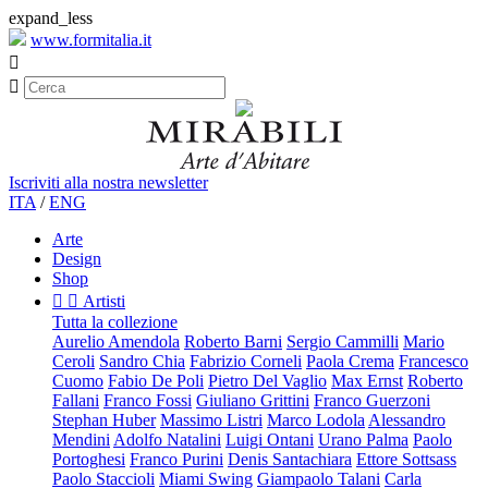
expand_less
www.formitalia.it


Iscriviti alla nostra newsletter
ITA
/
ENG
Arte
Design
Shop


Artisti
Tutta la collezione
Aurelio Amendola
Roberto Barni
Sergio Cammilli
Mario
Ceroli
Sandro Chia
Fabrizio Corneli
Paola Crema
Francesco
Cuomo
Fabio De Poli
Pietro Del Vaglio
Max Ernst
Roberto
Fallani
Franco Fossi
Giuliano Grittini
Franco Guerzoni
Stephan Huber
Massimo Listri
Marco Lodola
Alessandro
Mendini
Adolfo Natalini
Luigi Ontani
Urano Palma
Paolo
Portoghesi
Franco Purini
Denis Santachiara
Ettore Sottsass
Paolo Staccioli
Miami Swing
Giampaolo Talani
Carla