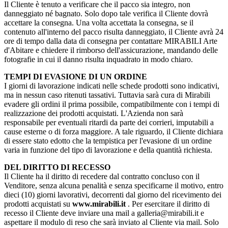
Il Cliente è tenuto a verificare che il pacco sia integro, non
danneggiato né bagnato. Solo dopo tale verifica il Cliente dovrà
accettare la consegna. Una volta accettata la consegna, se il
contenuto all'interno del pacco risulta danneggiato, il Cliente avrà 24
ore di tempo dalla data di consegna per contattare MIRABILI Arte
d'Abitare e chiedere il rimborso dell'assicurazione, mandando delle
fotografie in cui il danno risulta inquadrato in modo chiaro.
TEMPI DI EVASIONE DI UN ORDINE
I giorni di lavorazione indicati nelle schede prodotti sono indicativi,
ma in nessun caso ritenuti tassativi. Tuttavia sarà cura di Mirabili
evadere gli ordini il prima possibile, compatibilmente con i tempi di
realizzazione dei prodotti acquistati. L'Azienda non sarà
responsabile per eventuali ritardi da parte dei corrieri, imputabili a
cause esterne o di forza maggiore. A tale riguardo, il Cliente dichiara
di essere stato edotto che la tempistica per l'evasione di un ordine
varia in funzione del tipo di lavorazione e della quantità richiesta.
DEL DIRITTO DI RECESSO
Il Cliente ha il diritto di recedere dal contratto concluso con il
Venditore, senza alcuna penalità e senza specificarne il motivo, entro
dieci (10) giorni lavorativi, decorrenti dal giorno del ricevimento dei
prodotti acquistati su
www.mirabili.it
. Per esercitare il diritto di
recesso il Cliente deve inviare una mail a galleria@mirabili.it e
aspettare il modulo di reso che sarà inviato al Cliente via mail. Solo