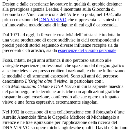
Design e dalle esperienze lavorative in qualità di graphic designer
alla prestigiosa agenzia Leader, è incentrata sulla Gioconda di
Leonardo da Vinci come icona dell’Arte e lo porta, nel 1974, alla
prima creazione del
DNA VISIVO
che rappresenta la sintesi di
un’innovativa metodologia di indagine di cui egli è caposcuola.
Dal 1971 ad oggi, la fervente creatività dell’artista si è tradotta in
una vasta produzione di opere suddivise in cicli corrispondenti a
precisi periodi storici seguendo diverse influenze recepite sia da
precedenti cicli artistici, sia da
esperienze del vissuto personale
.
Fossi, infatti, negli anni affianca il suo percorso artistico alle
variegate esperienze professionali che spaziano dal disegno grafico
al settore televisivo presso emittenti nazionali, e che ne influenzano
le modalità e gli strumenti espressivi. Sono gli anni del percorso
denominato
L’Origine oltre il visivo
, in particolare con i
cicli
Monnalisiano Celato
e
DNA Visivo
in cui la sapiente maestria
nel padroneggiare le tecniche artistiche con applicazioni grafiche
traspare in ogni creazione, conferendo alle sue opere un impatto
visivo e una forza espressiva estremamente singolari.
Nel 1992 in occasione di una collaborazione con il fotografo d’arte
Aurelio Amendola filma le Cappelle Medicee di Michelangelo a
Firenze e ne trae ispirazione per l’applicazione della ricerca del
DNA VISIVO su opere michelangiolesche quali il David e Giuliano