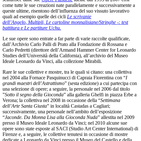
come tutte le sue creazioni nate parallelamente e successivamente a
queste ultime, risentono dell’influenza del suo vissuto lavorativo
quali ad esempio quelle dei cicli
Le scrivanie
dell’Angelo
,
Multipli,
Le cartoline monnalisiane/Stringhe -: test
battitura
e
Le partiture Uchu.
Le sue opere sono entrate a far parte di varie raccolte qualificate,
dall’Archivio Carlo Palli di Prato alla Fondazione di Rossana e
Carlo Pedretti (direttore dell’Armand Hammer Center for Leonardo
Studies dell’Università della California), all’archivio del Museo
Ideale Leonardo da Vinci, alla collezione Mirabili.
Rare le sue collettive e mostre, tra le quali si citano: una collettiva
nel 2004 alla Fornace Pasquinucci di Capraia Fiorentina con “
I
grandi maestri dell’Astrattismo
” (sesta edizione) a cui partecipa con
una selezione di opere; a seguire, la personale nel 2006 dal titolo
”
Sotto il segno della Gioconda
” alla galleria Ghelfi in piazza Erbe a
Verona; la collettiva nel 2008 in occasione della “
Settimana
dell’Arte Santa Giusta
” in località Castadas a Cagliari;
successivamente, una personale nell’ambito dell’esposizione
“
Jaconde. Da Monna Lisa alla Gioconda Nuda
” allestita nel 2009
presso il Museo Ideale Leonardo da Vinci; nel 2010 alcune sue
opere sono state esposte al SACI (Studio Art Center International) di
Firenze e, a seguire, le collettive tenutesi in occasione di mostre
dedicate a Leonardo da Vinci presso il Museo del Castello e della