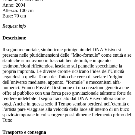
Anno:
2004
Altezza:
100
cm
Base:
70
cm
Request info
Descrizione
Il segno memoriale, simbolico e primigenio del DNA Visivo si
presenta nelle pluridimensioni delle “Mito-formule” come entità a se
stanti che si muovono in tracciati ben definiti, e in quanto
testimoni/cloni riflettendosi lasciano sul pannello specchiante la
propria impronta. Le diverse cromie ricalcano l’idea dell’Unicità
legandosi a quella Teoria del Tutto che cerca di svelare l’origine
dell’universo mediante, appunto, “formule” e meccanismi alfa-
numerici. Franco Fossi è il testimone di una creazione genetica che
offre al pubblico con una forza peso gravitazionale talmente forte da
rendere indelebile il segno tracciato dal DNA Visivo allora come
oggi. Anche in questa sede il Tempo sembra perdersi nell’eternità e
l’artista pare viaggiare alla velocità della luce all’interno di un buco
spazio-temporale in cui scorgere possibilmente l’elemento primo del
Tutto.
Trasporto e consegna