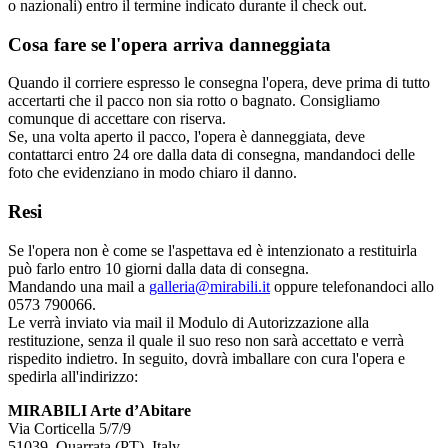
o nazionali) entro il termine indicato durante il check out.
Cosa fare se l'opera arriva danneggiata
Quando il corriere espresso le consegna l'opera, deve prima di tutto
accertarti che il pacco non sia rotto o bagnato. Consigliamo
comunque di accettare con riserva.
Se, una volta aperto il pacco, l'opera è danneggiata, deve
contattarci entro 24 ore dalla data di consegna, mandandoci delle
foto che evidenziano in modo chiaro il danno.
Resi
Se l'opera non è come se l'aspettava ed è intenzionato a restituirla
può farlo entro 10 giorni dalla data di consegna.
Mandando una mail a
galleria@mirabili.it
oppure telefonandoci allo
0573 790066.
Le verrà inviato via mail il Modulo di Autorizzazione alla
restituzione, senza il quale il suo reso non sarà accettato e verrà
rispedito indietro. In seguito, dovrà imballare con cura l'opera e
spedirla all'indirizzo:
MIRABILI Arte d’Abitare
Via Corticella 5/7/9
51039, Quarrata (PT), Italy