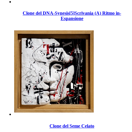
Clone del DNA-Synesis[5]Scrivania (A) Ritmo in-
Espansione
Clone del Seme Celato