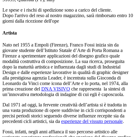
Le spese e i rischi di spedizione sono a carico del cliente.
Dopo l'arrivo del reso al nostro magazzino, sarà rimborsato entro 10
giorni dalla ricezione dell'ope
Artista
Nato nel 1955 a Empoli (Firenze), Franco Fossi inizia sin da
giovane studente dell’Istituto Statale d’Arte di Porta Romana a
Firenze a sperimentare applicazioni del disegno grafico quale
modalità costruttiva di composizione. La sua ricerca, proseguita
dopo la maturità artistica e influenzata dagli studi di Industrial
Design e dalle esperienze lavorative in qualità di graphic designer
alla prestigiosa agenzia Leader, è incentrata sulla Gioconda di
Leonardo da Vinci come icona dell’Arte e lo porta, nel 1974, alla
prima creazione del
DNA VISIVO
che rappresenta la sintesi di
un’innovativa metodologia di indagine di cui egli è caposcuola.
Dal 1971 ad oggi, la fervente creatività dell’artista si è tradotta in
una vasta produzione di opere suddivise in cicli corrispondenti a
precisi periodi storici seguendo diverse influenze recepite sia da
precedenti cicli artistici, sia da
esperienze del vissuto personale
.
Fossi, infatti, negli anni affianca il suo percorso artistico alle