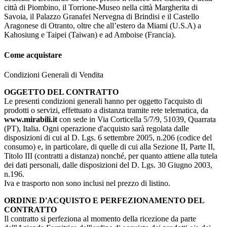
città di Piombino, il Torrione-Museo nella città Margherita di
Savoia, il Palazzo Granafei Nervegna di Brindisi e il Castello
Aragonese di Otranto, oltre che all’estero da Miami (U.S.A) a
Kahosiung e Taipei (Taiwan) e ad Amboise (Francia).
Come acquistare
Condizioni Generali di Vendita
OGGETTO DEL CONTRATTO
Le presenti condizioni generali hanno per oggetto l'acquisto di
prodotti o servizi, effettuato a distanza tramite rete telematica, da
www.mirabili.it
con sede in Via Corticella 5/7/9, 51039, Quarrata
(PT), Italia. Ogni operazione d'acquisto sarà regolata dalle
disposizioni di cui al D. Lgs. 6 settembre 2005, n.206 (codice del
consumo) e, in particolare, di quelle di cui alla Sezione II, Parte II,
Titolo III (contratti a distanza) nonché, per quanto attiene alla tutela
dei dati personali, dalle disposizioni del D. Lgs. 30 Giugno 2003,
n.196.
Iva e trasporto non sono inclusi nel prezzo di listino.
ORDINE D'ACQUISTO E PERFEZIONAMENTO DEL
CONTRATTO
Il contratto si perfeziona al momento della ricezione da parte