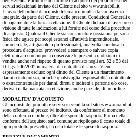
dell'Azienda Fornitrice dell'ordine di acquisto dei prodotti e/o dei
servizi selezionati inviato dal Cliente nel sito www.mirabili.it.
L'invio dell'ordine di acquisto telematico implica la conoscenza
integrale, da parte del Cliente, delle presenti Condizioni Generali e
di pagamento e la loro accettazione. Il Cliente dichiara di aver preso
visione di tutte le indicazioni a lui fornite nel corso della procedura
di acquisto. Qualora il Cliente sia consumatore (ossia una persona
fisica che agisce per scopi estranei all'attività imprenditoriale,
commerciale, artigianale o professionale), una volta conclusa la
procedura d'acquisto, provvederà a stampare o salvare copia
elettronica o comunque a conservare le presenti condizioni di
vendita anche nel rispetto di quanto previsto negli art. 52 e 53 del
D.Lgs. 206/2005 in materia di contratti a distanza. Viene
espressamente escluso ogni diritto del Cliente a un risarcimento
danni o indennizzo, nonché qualsivoglia responsabilità contrattuale
o extracontrattuale per danni, diretti o indiretti a persone e/o cose,
derivati dalla mancata accettazione, anche parziale, di un ordine.
MODALITA' D'ACQUISTO
Gli acquisti dei prodotti e servizi in vendita sul sito www.mirabili.it
sono effettuati al prezzo ivi indicato, da confermare al momento
della conferma d'ordine, oltre alle spese di trasporto. Prima della
conferma dell'acquisto, sarà comunque riepilogato il costo totale di
ogni prodotto prescelto, il costo totale e le spese di trasporto.
PREZZI E PAGAMENTO