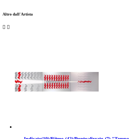
Altro dall'Artista


-Indicato(19)/Ritmo-(42)/Puntualizzato-(7) "Tempo