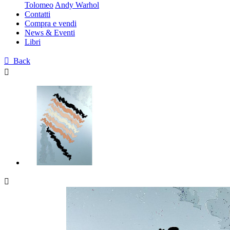
Tolomeo
Andy Warhol
Contatti
Compra e vendi
News & Eventi
Libri

Back

