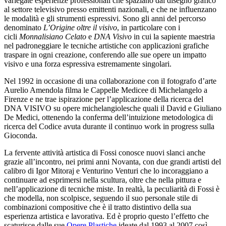
variegate esperienze professionali che spaziano dal disegno grafico
al settore televisivo presso emittenti nazionali, e che ne influenzano
le modalità e gli strumenti espressivi. Sono gli anni del percorso
denominato
L’Origine oltre il visivo
, in particolare con i
cicli
Monnalisiano Celato
e
DNA Visivo
in cui la sapiente maestria
nel padroneggiare le tecniche artistiche con applicazioni grafiche
traspare in ogni creazione, conferendo alle sue opere un impatto
visivo e una forza espressiva estremamente singolari.
Nel 1992 in occasione di una collaborazione con il fotografo d’arte
Aurelio Amendola filma le Cappelle Medicee di Michelangelo a
Firenze e ne trae ispirazione per l’applicazione della ricerca del
DNA VISIVO su opere michelangiolesche quali il David e Giuliano
De Medici, ottenendo la conferma dell’intuizione metodologica di
ricerca del Codice avuta durante il continuo work in progress sulla
Gioconda.
La fervente attività artistica di Fossi conosce nuovi slanci anche
grazie all’incontro, nei primi anni Novanta, con due grandi artisti del
calibro di Igor Mitoraj e Venturino Venturi che lo incoraggiano a
continuare ad esprimersi nella scultura, oltre che nella pittura e
nell’applicazione di tecniche miste. In realtà, la peculiarità di Fossi è
che modella, non scolpisce, seguendo il suo personale stile di
combinazioni compositive che è il tratto distintivo della sua
esperienza artistica e lavorativa. Ed è proprio questo l’effetto che
scaturisce dalle sue
Opere Plastiche
ideate dal 1993 al 2007 così