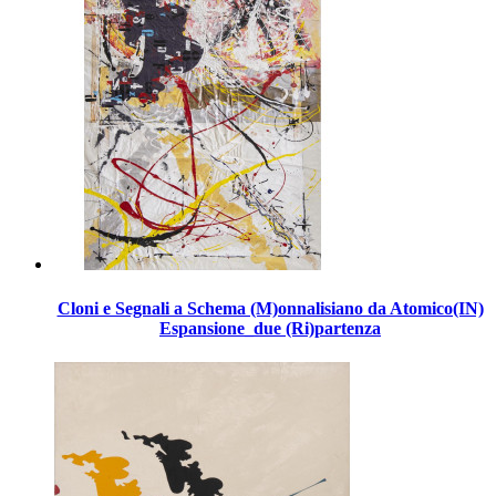
Cloni e Segnali a Schema (M)onnalisiano da Atomico(IN)
Espansione_due (Ri)partenza