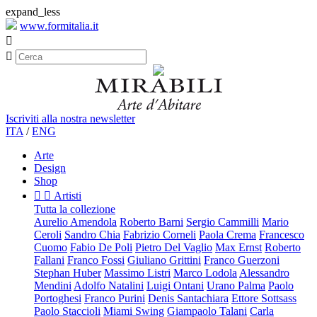
expand_less
www.formitalia.it


Iscriviti alla nostra newsletter
ITA
/
ENG
Arte
Design
Shop


Artisti
Tutta la collezione
Aurelio Amendola
Roberto Barni
Sergio Cammilli
Mario
Ceroli
Sandro Chia
Fabrizio Corneli
Paola Crema
Francesco
Cuomo
Fabio De Poli
Pietro Del Vaglio
Max Ernst
Roberto
Fallani
Franco Fossi
Giuliano Grittini
Franco Guerzoni
Stephan Huber
Massimo Listri
Marco Lodola
Alessandro
Mendini
Adolfo Natalini
Luigi Ontani
Urano Palma
Paolo
Portoghesi
Franco Purini
Denis Santachiara
Ettore Sottsass
Paolo Staccioli
Miami Swing
Giampaolo Talani
Carla