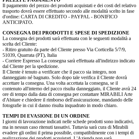
Il pagamento del prezzo dei prodotti acquistati e dei costi del relativo
trasporto dovrà essere effettuato secondo alle modalità scelto in fase
d'ordine: CARTA DI CREDITO - PAYPAL - BONIFICO
ANTICIPATO.
CONSEGNA DEI PRODOTTI E SPESE DI SPEDIZIONE
La consegna dei prodotti sarà effettuata con le seguenti modalità a
scelta del Cliente:
- Ritiro gratuito da parte del Cliente presso Via Corticella 5/7/9,
51039, Quarrata (PT), Italia
- Corriere Espresso La consegna sarà effettuata all'indirizzo indicato
dal Cliente per la spedizione.
Il Cliente è tenuto a verificare che il pacco sia integro, non
danneggiato né bagnato. Solo dopo tale verifica il Cliente dovrà
accettare la consegna. Una volta accettata la consegna, se il
contenuto all'interno del pacco risulta danneggiato, il Cliente avrà 24
ore di tempo dalla data di consegna per contattare MIRABILI Arte
d'Abitare e chiedere il rimborso dell'assicurazione, mandando delle
fotografie in cui il danno risulta inquadrato in modo chiaro.
TEMPI DI EVASIONE DI UN ORDINE
I giorni di lavorazione indicati nelle schede prodotti sono indicativi,
ma in nessun caso ritenuti tassativi. Tuttavia sarà cura di Mirabili
evadere gli ordini il prima possibile, compatibilmente con i tempi di
realizzazione dei prodotti acquistati. L'Azienda non sarà