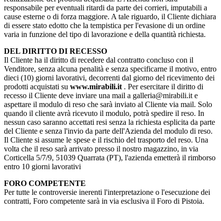
responsabile per eventuali ritardi da parte dei corrieri, imputabili a
cause esterne o di forza maggiore. A tale riguardo, il Cliente dichiara
di essere stato edotto che la tempistica per l'evasione di un ordine
varia in funzione del tipo di lavorazione e della quantità richiesta.
DEL DIRITTO DI RECESSO
Il Cliente ha il diritto di recedere dal contratto concluso con il
Venditore, senza alcuna penalità e senza specificarne il motivo, entro
dieci (10) giorni lavorativi, decorrenti dal giorno del ricevimento dei
prodotti acquistati su
www.mirabili.it
. Per esercitare il diritto di
recesso il Cliente deve inviare una mail a galleria@mirabili.it e
aspettare il modulo di reso che sarà inviato al Cliente via mail. Solo
quando il cliente avrà ricevuto il modulo, potrà spedire il reso. In
nessun caso saranno accettati resi senza la richiesta esplicita da parte
del Cliente e senza l'invio da parte dell'Azienda del modulo di reso.
Il Cliente si assume le spese e il rischio del trasporto del reso. Una
volta che il reso sarà arrivato presso il nostro magazzino, in via
Corticella 5/7/9, 51039 Quarrata (PT), l'azienda emetterà il rimborso
entro 10 giorni lavorativi
FORO COMPETENTE
Per tutte le controversie inerenti l'interpretazione o l'esecuzione dei
contratti, Foro competente sarà in via esclusiva il Foro di Pistoia.