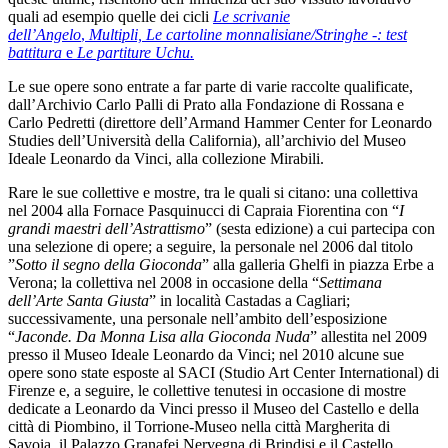
quali ad esempio quelle dei cicli
Le scrivanie
dell’Angelo
,
Multipli,
Le cartoline monnalisiane/Stringhe -: test
battitura
e
Le partiture Uchu.
Le sue opere sono entrate a far parte di varie raccolte qualificate,
dall’Archivio Carlo Palli di Prato alla Fondazione di Rossana e
Carlo Pedretti (direttore dell’Armand Hammer Center for Leonardo
Studies dell’Università della California), all’archivio del Museo
Ideale Leonardo da Vinci, alla collezione Mirabili.
Rare le sue collettive e mostre, tra le quali si citano: una collettiva
nel 2004 alla Fornace Pasquinucci di Capraia Fiorentina con “
I
grandi maestri dell’Astrattismo
” (sesta edizione) a cui partecipa con
una selezione di opere; a seguire, la personale nel 2006 dal titolo
”
Sotto il segno della Gioconda
” alla galleria Ghelfi in piazza Erbe a
Verona; la collettiva nel 2008 in occasione della “
Settimana
dell’Arte Santa Giusta
” in località Castadas a Cagliari;
successivamente, una personale nell’ambito dell’esposizione
“
Jaconde. Da Monna Lisa alla Gioconda Nuda
” allestita nel 2009
presso il Museo Ideale Leonardo da Vinci; nel 2010 alcune sue
opere sono state esposte al SACI (Studio Art Center International) di
Firenze e, a seguire, le collettive tenutesi in occasione di mostre
dedicate a Leonardo da Vinci presso il Museo del Castello e della
città di Piombino, il Torrione-Museo nella città Margherita di
Savoia, il Palazzo Granafei Nervegna di Brindisi e il Castello