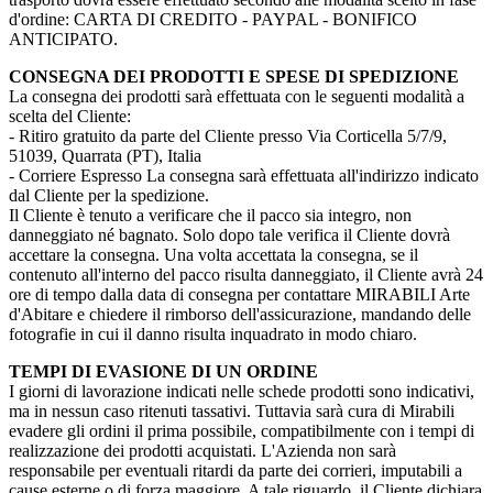
d'ordine: CARTA DI CREDITO - PAYPAL - BONIFICO
ANTICIPATO.
CONSEGNA DEI PRODOTTI E SPESE DI SPEDIZIONE
La consegna dei prodotti sarà effettuata con le seguenti modalità a
scelta del Cliente:
- Ritiro gratuito da parte del Cliente presso Via Corticella 5/7/9,
51039, Quarrata (PT), Italia
- Corriere Espresso La consegna sarà effettuata all'indirizzo indicato
dal Cliente per la spedizione.
Il Cliente è tenuto a verificare che il pacco sia integro, non
danneggiato né bagnato. Solo dopo tale verifica il Cliente dovrà
accettare la consegna. Una volta accettata la consegna, se il
contenuto all'interno del pacco risulta danneggiato, il Cliente avrà 24
ore di tempo dalla data di consegna per contattare MIRABILI Arte
d'Abitare e chiedere il rimborso dell'assicurazione, mandando delle
fotografie in cui il danno risulta inquadrato in modo chiaro.
TEMPI DI EVASIONE DI UN ORDINE
I giorni di lavorazione indicati nelle schede prodotti sono indicativi,
ma in nessun caso ritenuti tassativi. Tuttavia sarà cura di Mirabili
evadere gli ordini il prima possibile, compatibilmente con i tempi di
realizzazione dei prodotti acquistati. L'Azienda non sarà
responsabile per eventuali ritardi da parte dei corrieri, imputabili a
cause esterne o di forza maggiore. A tale riguardo, il Cliente dichiara