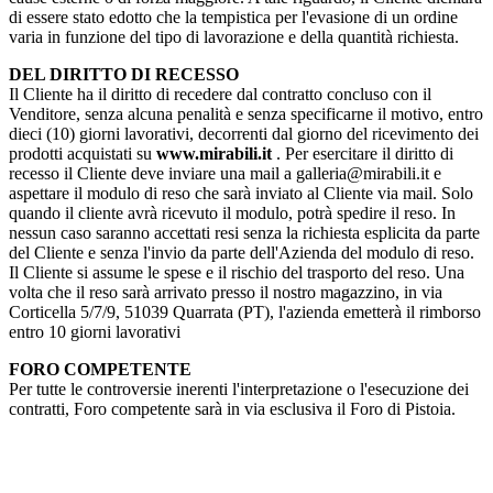
di essere stato edotto che la tempistica per l'evasione di un ordine
varia in funzione del tipo di lavorazione e della quantità richiesta.
DEL DIRITTO DI RECESSO
Il Cliente ha il diritto di recedere dal contratto concluso con il
Venditore, senza alcuna penalità e senza specificarne il motivo, entro
dieci (10) giorni lavorativi, decorrenti dal giorno del ricevimento dei
prodotti acquistati su
www.mirabili.it
. Per esercitare il diritto di
recesso il Cliente deve inviare una mail a galleria@mirabili.it e
aspettare il modulo di reso che sarà inviato al Cliente via mail. Solo
quando il cliente avrà ricevuto il modulo, potrà spedire il reso. In
nessun caso saranno accettati resi senza la richiesta esplicita da parte
del Cliente e senza l'invio da parte dell'Azienda del modulo di reso.
Il Cliente si assume le spese e il rischio del trasporto del reso. Una
volta che il reso sarà arrivato presso il nostro magazzino, in via
Corticella 5/7/9, 51039 Quarrata (PT), l'azienda emetterà il rimborso
entro 10 giorni lavorativi
FORO COMPETENTE
Per tutte le controversie inerenti l'interpretazione o l'esecuzione dei
contratti, Foro competente sarà in via esclusiva il Foro di Pistoia.