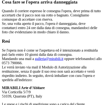
Cosa fare se l'opera arriva danneggiata
Quando il corriere espresso le consegna l'opera, deve prima di tutto
accertarti che il pacco non sia rotto o bagnato. Consigliamo
comunque di accettare con riserva.
Se, una volta aperto il pacco, l'opera è danneggiata, deve
contattarci entro 24 ore dalla data di consegna, mandandoci delle
foto che evidenziano in modo chiaro il danno.
Resi
Se l'opera non è come se l'aspettava ed è intenzionato a restituirla
può farlo entro 10 giorni dalla data di consegna.
Mandando una mail a
galleria@mirabili.it
oppure telefonandoci allo
0573 790066.
Le verrà inviato via mail il Modulo di Autorizzazione alla
restituzione, senza il quale il suo reso non sarà accettato e verrà
rispedito indietro. In seguito, dovrà imballare con cura l'opera e
spedirla all'indirizzo:
MIRABILI Arte d’Abitare
Via Corticella 5/7/9
51039, Quarrata (PT), Italy
Le spese e i rischi di spedizione sono a carico del cliente.