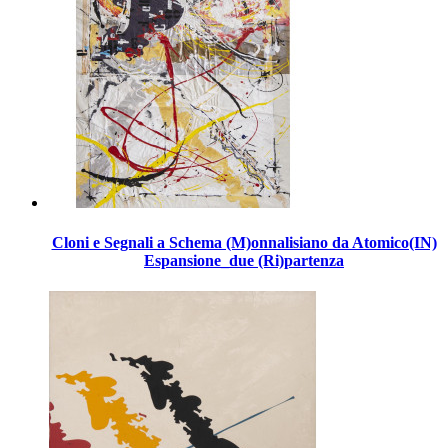
Cloni e Segnali a Schema (M)onnalisiano da Atomico(IN)
Espansione_due (Ri)partenza