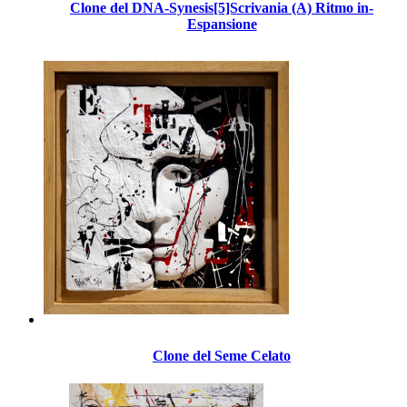
Clone del DNA-Synesis[5]Scrivania (A) Ritmo in-
Espansione
Clone del Seme Celato