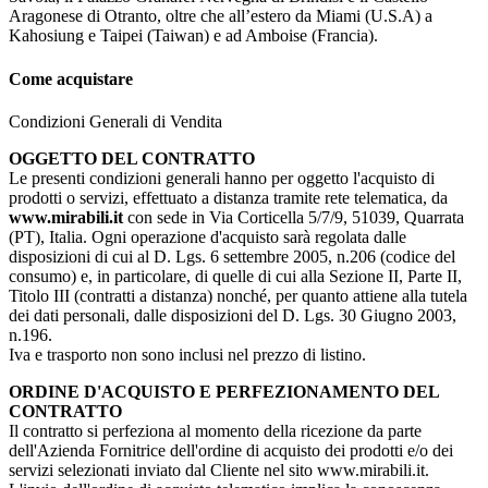
Aragonese di Otranto, oltre che all’estero da Miami (U.S.A) a
Kahosiung e Taipei (Taiwan) e ad Amboise (Francia).
Come acquistare
Condizioni Generali di Vendita
OGGETTO DEL CONTRATTO
Le presenti condizioni generali hanno per oggetto l'acquisto di
prodotti o servizi, effettuato a distanza tramite rete telematica, da
www.mirabili.it
con sede in Via Corticella 5/7/9, 51039, Quarrata
(PT), Italia. Ogni operazione d'acquisto sarà regolata dalle
disposizioni di cui al D. Lgs. 6 settembre 2005, n.206 (codice del
consumo) e, in particolare, di quelle di cui alla Sezione II, Parte II,
Titolo III (contratti a distanza) nonché, per quanto attiene alla tutela
dei dati personali, dalle disposizioni del D. Lgs. 30 Giugno 2003,
n.196.
Iva e trasporto non sono inclusi nel prezzo di listino.
ORDINE D'ACQUISTO E PERFEZIONAMENTO DEL
CONTRATTO
Il contratto si perfeziona al momento della ricezione da parte
dell'Azienda Fornitrice dell'ordine di acquisto dei prodotti e/o dei
servizi selezionati inviato dal Cliente nel sito www.mirabili.it.