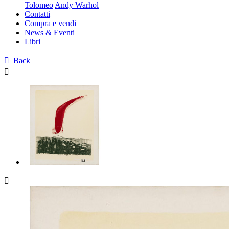
Tolomeo
Andy Warhol
Contatti
Compra e vendi
News & Eventi
Libri

Back

