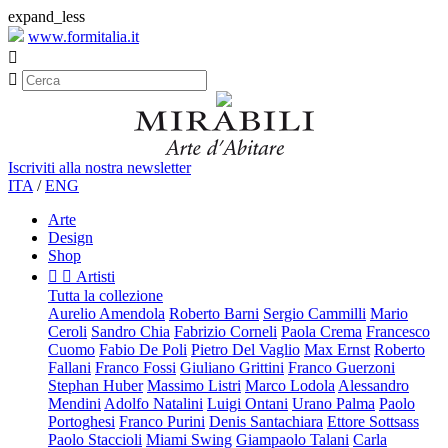
expand_less
www.formitalia.it


Iscriviti alla nostra newsletter
ITA
/
ENG
Arte
Design
Shop


Artisti
Tutta la collezione
Aurelio Amendola
Roberto Barni
Sergio Cammilli
Mario
Ceroli
Sandro Chia
Fabrizio Corneli
Paola Crema
Francesco
Cuomo
Fabio De Poli
Pietro Del Vaglio
Max Ernst
Roberto
Fallani
Franco Fossi
Giuliano Grittini
Franco Guerzoni
Stephan Huber
Massimo Listri
Marco Lodola
Alessandro
Mendini
Adolfo Natalini
Luigi Ontani
Urano Palma
Paolo
Portoghesi
Franco Purini
Denis Santachiara
Ettore Sottsass
Paolo Staccioli
Miami Swing
Giampaolo Talani
Carla