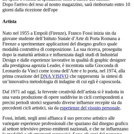
Dopo l'arrivo del reso al nostro magazzino, sarà rimborsato entro 10
giorni dalla ricezione dell'ope
Artista
Nato nel 1955 a Empoli (Firenze), Franco Fossi inizia sin da
giovane studente dell’Istituto Statale d’Arte di Porta Romana a
Firenze a sperimentare applicazioni del disegno grafico quale
modalità costruttiva di composizione. La sua ricerca, proseguita
dopo la maturità artistica e influenzata dagli studi di Industrial
Design e dalle esperienze lavorative in qualità di graphic designer
alla prestigiosa agenzia Leader, è incentrata sulla Gioconda di
Leonardo da Vinci come icona dell’Arte e lo porta, nel 1974, alla
prima creazione del
DNA VISIVO
che rappresenta la sintesi di
un’innovativa metodologia di indagine di cui egli è caposcuola.
Dal 1971 ad oggi, la fervente creatività dell’artista si è tradotta in
una vasta produzione di opere suddivise in cicli corrispondenti a
precisi periodi storici seguendo diverse influenze recepite sia da
precedenti cicli artistici, sia da
esperienze del vissuto personale
.
Fossi, infatti, negli anni affianca il suo percorso artistico alle
variegate esperienze professionali che spaziano dal disegno grafico
al settore televisivo presso emittenti nazionali, e che ne influenzano