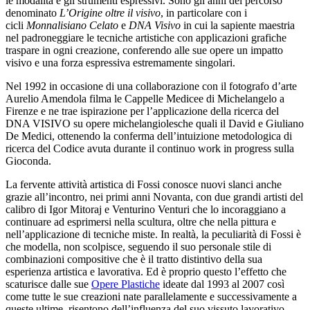
le modalità e gli strumenti espressivi. Sono gli anni del percorso
denominato
L’Origine oltre il visivo
, in particolare con i
cicli
Monnalisiano Celato
e
DNA Visivo
in cui la sapiente maestria
nel padroneggiare le tecniche artistiche con applicazioni grafiche
traspare in ogni creazione, conferendo alle sue opere un impatto
visivo e una forza espressiva estremamente singolari.
Nel 1992 in occasione di una collaborazione con il fotografo d’arte
Aurelio Amendola filma le Cappelle Medicee di Michelangelo a
Firenze e ne trae ispirazione per l’applicazione della ricerca del
DNA VISIVO su opere michelangiolesche quali il David e Giuliano
De Medici, ottenendo la conferma dell’intuizione metodologica di
ricerca del Codice avuta durante il continuo work in progress sulla
Gioconda.
La fervente attività artistica di Fossi conosce nuovi slanci anche
grazie all’incontro, nei primi anni Novanta, con due grandi artisti del
calibro di Igor Mitoraj e Venturino Venturi che lo incoraggiano a
continuare ad esprimersi nella scultura, oltre che nella pittura e
nell’applicazione di tecniche miste. In realtà, la peculiarità di Fossi è
che modella, non scolpisce, seguendo il suo personale stile di
combinazioni compositive che è il tratto distintivo della sua
esperienza artistica e lavorativa. Ed è proprio questo l’effetto che
scaturisce dalle sue
Opere Plastiche
ideate dal 1993 al 2007 così
come tutte le sue creazioni nate parallelamente e successivamente a
queste ultime, risentono dell’influenza del suo vissuto lavorativo