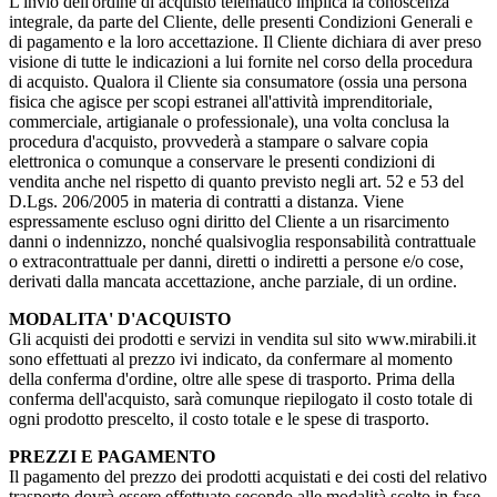
L'invio dell'ordine di acquisto telematico implica la conoscenza
integrale, da parte del Cliente, delle presenti Condizioni Generali e
di pagamento e la loro accettazione. Il Cliente dichiara di aver preso
visione di tutte le indicazioni a lui fornite nel corso della procedura
di acquisto. Qualora il Cliente sia consumatore (ossia una persona
fisica che agisce per scopi estranei all'attività imprenditoriale,
commerciale, artigianale o professionale), una volta conclusa la
procedura d'acquisto, provvederà a stampare o salvare copia
elettronica o comunque a conservare le presenti condizioni di
vendita anche nel rispetto di quanto previsto negli art. 52 e 53 del
D.Lgs. 206/2005 in materia di contratti a distanza. Viene
espressamente escluso ogni diritto del Cliente a un risarcimento
danni o indennizzo, nonché qualsivoglia responsabilità contrattuale
o extracontrattuale per danni, diretti o indiretti a persone e/o cose,
derivati dalla mancata accettazione, anche parziale, di un ordine.
MODALITA' D'ACQUISTO
Gli acquisti dei prodotti e servizi in vendita sul sito www.mirabili.it
sono effettuati al prezzo ivi indicato, da confermare al momento
della conferma d'ordine, oltre alle spese di trasporto. Prima della
conferma dell'acquisto, sarà comunque riepilogato il costo totale di
ogni prodotto prescelto, il costo totale e le spese di trasporto.
PREZZI E PAGAMENTO
Il pagamento del prezzo dei prodotti acquistati e dei costi del relativo
trasporto dovrà essere effettuato secondo alle modalità scelto in fase