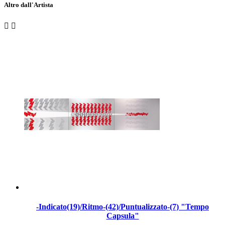
Altro dall'Artista


-Indicato(19)/Ritmo-(42)/Puntualizzato-(7) "Tempo
Capsula"