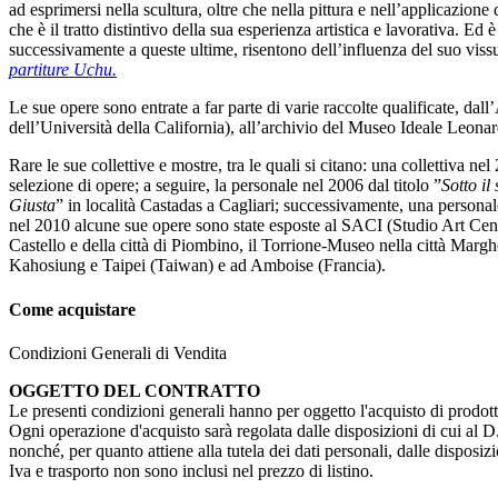
ad esprimersi nella scultura, oltre che nella pittura e nell’applicazion
che è il tratto distintivo della sua esperienza artistica e lavorativa. Ed
successivamente a queste ultime, risentono dell’influenza del suo vissu
partiture Uchu.
Le sue opere sono entrate a far parte di varie raccolte qualificate, d
dell’Università della California), all’archivio del Museo Ideale Leonar
Rare le sue collettive e mostre, tra le quali si citano: una collettiva 
selezione di opere; a seguire, la personale nel 2006 dal titolo ”
Sotto i
Giusta
” in località Castadas a Cagliari; successivamente, una personal
nel 2010 alcune sue opere sono state esposte al SACI (Studio Art Cente
Castello e della città di Piombino, il Torrione-Museo nella città Margh
Kahosiung e Taipei (Taiwan) e ad Amboise (Francia).
Come acquistare
Condizioni Generali di Vendita
OGGETTO DEL CONTRATTO
Le presenti condizioni generali hanno per oggetto l'acquisto di prodotti
Ogni operazione d'acquisto sarà regolata dalle disposizioni di cui al D. 
nonché, per quanto attiene alla tutela dei dati personali, dalle dispos
Iva e trasporto non sono inclusi nel prezzo di listino.