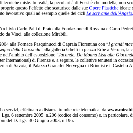
e di tecniche miste. In realtà, la peculiarità di Fossi è che modella, non 
 è proprio questo l’effetto che scaturisce dalle sue
Opere Plastiche
ideate 
to lavorativo quali ad esempio quelle dei cicli
Le scrivanie dell’Angelo
all’Archivio Carlo Palli di Prato alla Fondazione di Rossana e Carlo Pe
do da Vinci, alla collezione Mirabili.
nel 2004 alla Fornace Pasquinucci di Capraia Fiorentina con “
I grandi maes
l segno della Gioconda
” alla galleria Ghelfi in piazza Erbe a Verona; la 
e nell’ambito dell’esposizione “
Jaconde. Da Monna Lisa alla Giocon
r International) di Firenze e, a seguire, le collettive tenutesi in occas
erita di Savoia, il Palazzo Granafei Nervegna di Brindisi e il Castello 
 o servizi, effettuato a distanza tramite rete telematica, da
www.mirabil
Lgs. 6 settembre 2005, n.206 (codice del consumo) e, in particolare, di que
izioni del D. Lgs. 30 Giugno 2003, n.196.