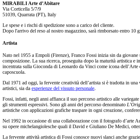
MIRABILI Arte d’Abitare
Via Corticella 5/7/9
51039, Quarrata (PT), Italy
Le spese e i rischi di spedizione sono a carico del cliente.
Dopo l'arrivo del reso al nostro magazzino, sarà rimborsato entro 10 gi
Artista
Nato nel 1955 a Empoli (Firenze), Franco Fossi inizia sin da giovane s
composizione. La sua ricerca, proseguita dopo la maturità artistica e in
incentrata sulla Gioconda di Leonardo da Vinci come icona dell’Arte e
caposcuola.
Dal 1971 ad oggi, la fervente creatività dell’artista si è tradotta in un
artistici, sia da
esperienze del vissuto personale
.
Fossi, infatti, negli anni affianca il suo percorso artistico alle varieg
gli strumenti espressivi. Sono gli anni del percorso denominato
L’Origi
artistiche con applicazioni grafiche traspare in ogni creazione, confer
Nel 1992 in occasione di una collaborazione con il fotografo d’arte 
su opere michelangiolesche quali il David e Giuliano De Medici, otten
La fervente attività artistica di Fossi conosce nuovi slanci anche grazi