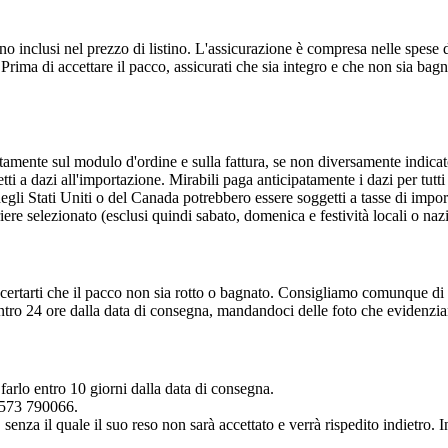
o inclusi nel prezzo di listino. L'assicurazione è compresa nelle spese di
rima di accettare il pacco, assicurati che sia integro e che non sia bagn
atamente sul modulo d'ordine e sulla fattura, se non diversamente indicat
i a dazi all'importazione. Mirabili paga anticipatamente i dazi per tutti g
 degli Stati Uniti o del Canada potrebbero essere soggetti a tasse di impo
iere selezionato (esclusi quindi sabato, domenica e festività locali o nazi
ccertarti che il pacco non sia rotto o bagnato. Consigliamo comunque di 
 entro 24 ore dalla data di consegna, mandandoci delle foto che evidenzi
 farlo entro 10 giorni dalla data di consegna.
0573 790066.
senza il quale il suo reso non sarà accettato e verrà rispedito indietro. I