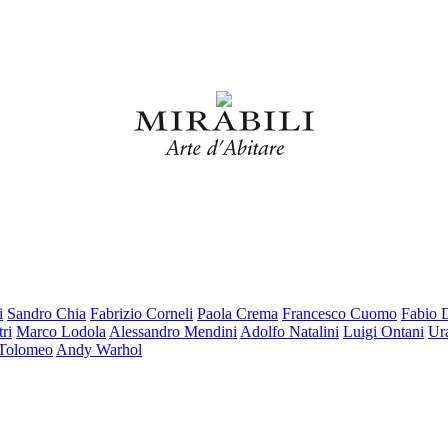
i
Sandro Chia
Fabrizio Corneli
Paola Crema
Francesco Cuomo
Fabio 
ri
Marco Lodola
Alessandro Mendini
Adolfo Natalini
Luigi Ontani
Ur
 Tolomeo
Andy Warhol