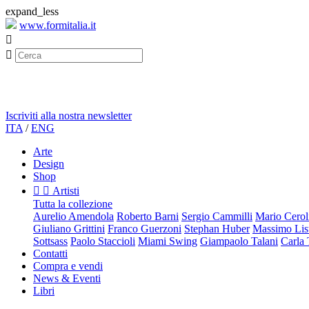
expand_less
www.formitalia.it


Iscriviti alla nostra newsletter
ITA
/
ENG
Arte
Design
Shop


Artisti
Tutta la collezione
Aurelio Amendola
Roberto Barni
Sergio Cammilli
Mario Cerol
Giuliano Grittini
Franco Guerzoni
Stephan Huber
Massimo List
Sottsass
Paolo Staccioli
Miami Swing
Giampaolo Talani
Carla
Contatti
Compra e vendi
News & Eventi
Libri