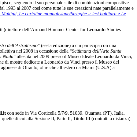
scolpisce, seguendo il suo personale stile di combinazioni compositive
dal 1993 al 2007 così come tutte le sue creazioni nate parallelamente e
,
Multipli,
Le cartoline monnalisiane/Stringhe -: test battitura
e
Le
dretti (direttore dell’Armand Hammer Center for Leonardo Studies
tri dell’Astrattismo
” (sesta edizione) a cui partecipa con una
collettiva nel 2008 in occasione della “
Settimana dell’Arte Santa
da Nuda
” allestita nel 2009 presso il Museo Ideale Leonardo da Vinci;
ione di mostre dedicate a Leonardo da Vinci presso il Museo del
Aragonese di Otranto, oltre che all’estero da Miami (U.S.A) a
i.it
con sede in Via Corticella 5/7/9, 51039, Quarrata (PT), Italia.
lle di cui alla Sezione II, Parte II, Titolo III (contratti a distanza)