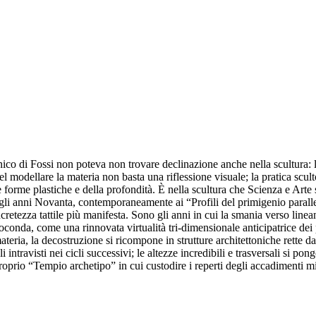
o di Fossi non poteva non trovare declinazione anche nella scultura: la 
 Nel modellare la materia non basta una riflessione visuale; la pratica scu
e forme plastiche e della profondità. È nella scultura che Scienza e Arte 
li anni Novanta, contemporaneamente ai “Profili del primigenio parallelo”,
cretezza tattile più manifesta. Sono gli anni in cui la smania verso line
Gioconda, come una rinnovata virtualità tri-dimensionale anticipatrice de
teria, la decostruzione si ricompone in strutture architettoniche rette d
li intravisti nei cicli successivi; le altezze incredibili e trasversali si po
roprio “Tempio archetipo” in cui custodire i reperti degli accadimenti m