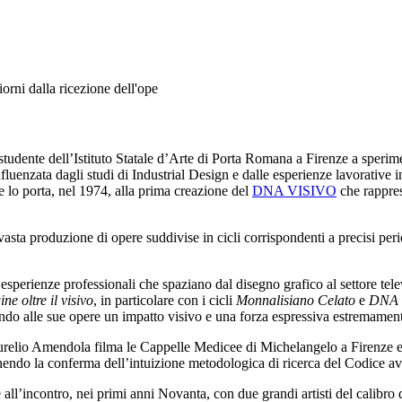
orni dalla ricezione dell'ope
tudente dell’Istituto Statale d’Arte di Porta Romana a Firenze a sperime
fluenzata dagli studi di Industrial Design e dalle esperienze lavorative i
 lo porta, nel 1974, alla prima creazione del
DNA VISIVO
che rappres
a vasta produzione di opere suddivise in cicli corrispondenti a precisi per
ate esperienze professionali che spaziano dal disegno grafico al settore te
ne oltre il visivo
, in particolare con i cicli
Monnalisiano Celato
e
DNA 
endo alle sue opere un impatto visivo e una forza espressiva estremament
Aurelio Amendola filma le Cappelle Medicee di Michelangelo a Firenze e
endo la conferma dell’intuizione metodologica di ricerca del Codice av
e all’incontro, nei primi anni Novanta, con due grandi artisti del calibr