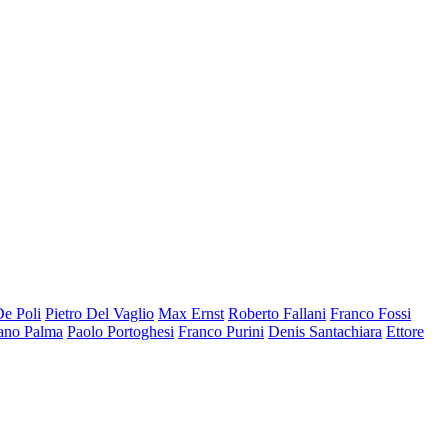
De Poli
Pietro Del Vaglio
Max Ernst
Roberto Fallani
Franco Fossi
ano Palma
Paolo Portoghesi
Franco Purini
Denis Santachiara
Ettore