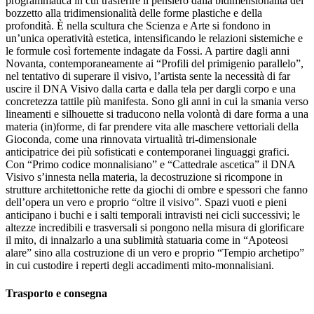
programmatica in cui trasferire il pensiero dalla bidimensionalità del
bozzetto alla tridimensionalità delle forme plastiche e della
profondità. È nella scultura che Scienza e Arte si fondono in
un’unica operatività estetica, intensificando le relazioni sistemiche e
le formule così fortemente indagate da Fossi. A partire dagli anni
Novanta, contemporaneamente ai “Profili del primigenio parallelo”,
nel tentativo di superare il visivo, l’artista sente la necessità di far
uscire il DNA Visivo dalla carta e dalla tela per dargli corpo e una
concretezza tattile più manifesta. Sono gli anni in cui la smania verso
lineamenti e silhouette si traducono nella volontà di dare forma a una
materia (in)forme, di far prendere vita alle maschere vettoriali della
Gioconda, come una rinnovata virtualità tri-dimensionale
anticipatrice dei più sofisticati e contemporanei linguaggi grafici.
Con “Primo codice monnalisiano” e “Cattedrale ascetica” il DNA
Visivo s’innesta nella materia, la decostruzione si ricompone in
strutture architettoniche rette da giochi di ombre e spessori che fanno
dell’opera un vero e proprio “oltre il visivo”. Spazi vuoti e pieni
anticipano i buchi e i salti temporali intravisti nei cicli successivi; le
altezze incredibili e trasversali si pongono nella misura di glorificare
il mito, di innalzarlo a una sublimità statuaria come in “Apoteosi
alare” sino alla costruzione di un vero e proprio “Tempio archetipo”
in cui custodire i reperti degli accadimenti mito-monnalisiani.
Trasporto e consegna