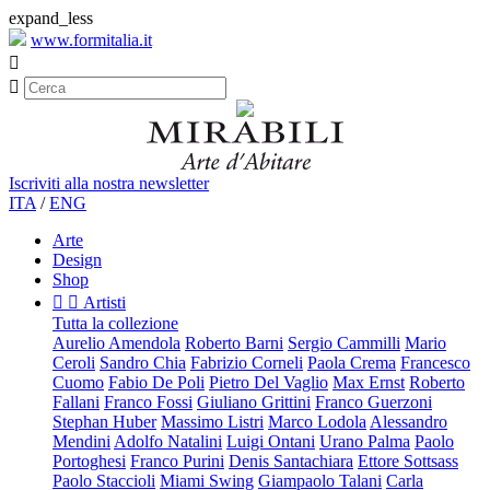
expand_less
www.formitalia.it


Iscriviti alla nostra newsletter
ITA
/
ENG
Arte
Design
Shop


Artisti
Tutta la collezione
Aurelio Amendola
Roberto Barni
Sergio Cammilli
Mario
Ceroli
Sandro Chia
Fabrizio Corneli
Paola Crema
Francesco
Cuomo
Fabio De Poli
Pietro Del Vaglio
Max Ernst
Roberto
Fallani
Franco Fossi
Giuliano Grittini
Franco Guerzoni
Stephan Huber
Massimo Listri
Marco Lodola
Alessandro
Mendini
Adolfo Natalini
Luigi Ontani
Urano Palma
Paolo
Portoghesi
Franco Purini
Denis Santachiara
Ettore Sottsass
Paolo Staccioli
Miami Swing
Giampaolo Talani
Carla