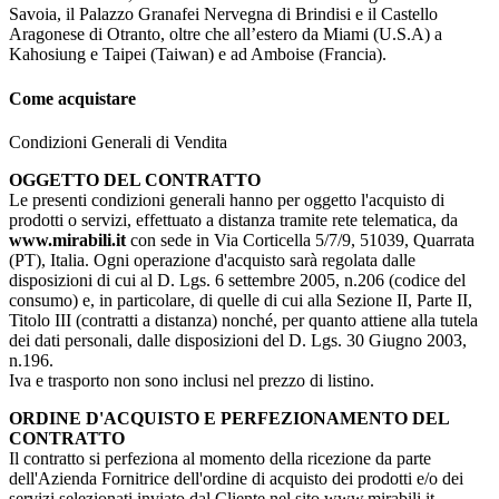
Savoia, il Palazzo Granafei Nervegna di Brindisi e il Castello
Aragonese di Otranto, oltre che all’estero da Miami (U.S.A) a
Kahosiung e Taipei (Taiwan) e ad Amboise (Francia).
Come acquistare
Condizioni Generali di Vendita
OGGETTO DEL CONTRATTO
Le presenti condizioni generali hanno per oggetto l'acquisto di
prodotti o servizi, effettuato a distanza tramite rete telematica, da
www.mirabili.it
con sede in Via Corticella 5/7/9, 51039, Quarrata
(PT), Italia. Ogni operazione d'acquisto sarà regolata dalle
disposizioni di cui al D. Lgs. 6 settembre 2005, n.206 (codice del
consumo) e, in particolare, di quelle di cui alla Sezione II, Parte II,
Titolo III (contratti a distanza) nonché, per quanto attiene alla tutela
dei dati personali, dalle disposizioni del D. Lgs. 30 Giugno 2003,
n.196.
Iva e trasporto non sono inclusi nel prezzo di listino.
ORDINE D'ACQUISTO E PERFEZIONAMENTO DEL
CONTRATTO
Il contratto si perfeziona al momento della ricezione da parte
dell'Azienda Fornitrice dell'ordine di acquisto dei prodotti e/o dei
servizi selezionati inviato dal Cliente nel sito www.mirabili.it.