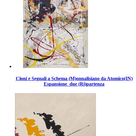
Cloni e Segnali a Schema (M)onnalisiano da Atomico(IN)
Espansione_due (Ri)partenza