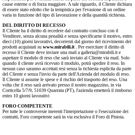
cause esterne o di forza maggiore. A tale riguardo, il Cliente dichiara
di essere stato edotto che la tempistica per l'evasione di un ordine
varia in funzione del tipo di lavorazione e della quantità richiesta.
DEL DIRITTO DI RECESSO
Il Cliente ha il diritto di recedere dal contratto concluso con il
Venditore, senza alcuna penalità e senza specificarne il motivo, entro
dieci (10) giorni lavorativi, decorrenti dal giorno del ricevimento dei
prodotti acquistati su
www.mirabili.it
. Per esercitare il diritto di
recesso il Cliente deve inviare una mail a galleria@mirabili.it e
aspettare il modulo di reso che sarà inviato al Cliente via mail. Solo
quando il cliente avrà ricevuto il modulo, potrà spedire il reso. In
nessun caso saranno accettati resi senza la richiesta esplicita da parte
del Cliente e senza l'invio da parte dell'Azienda del modulo di reso.
Il Cliente si assume le spese e il rischio del trasporto del reso. Una
volta che il reso sarà arrivato presso il nostro magazzino, in via
Corticella 5/7/9, 51039 Quarrata (PT), l'azienda emetterà il rimborso
entro 10 giorni lavorativi
FORO COMPETENTE
Per tutte le controversie inerenti l'interpretazione o l'esecuzione dei
contratti, Foro competente sarà in via esclusiva il Foro di Pistoia.