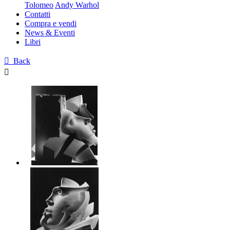
Tolomeo
Andy Warhol
Contatti
Compra e vendi
News & Eventi
Libri

Back
