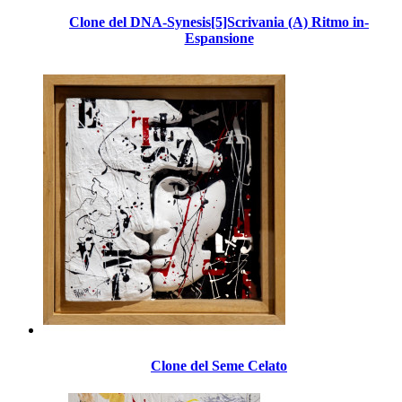
Clone del DNA-Synesis[5]Scrivania (A) Ritmo in-
Espansione
Clone del Seme Celato