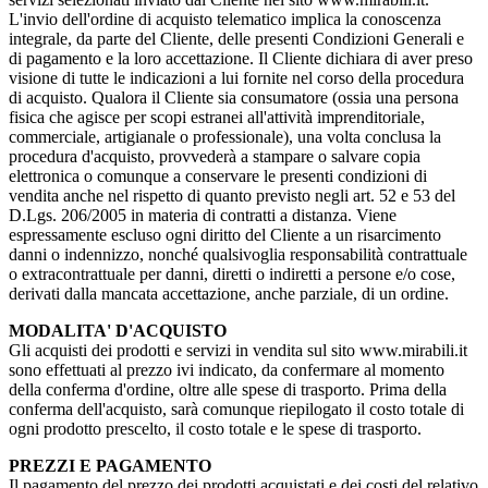
L'invio dell'ordine di acquisto telematico implica la conoscenza
integrale, da parte del Cliente, delle presenti Condizioni Generali e
di pagamento e la loro accettazione. Il Cliente dichiara di aver preso
visione di tutte le indicazioni a lui fornite nel corso della procedura
di acquisto. Qualora il Cliente sia consumatore (ossia una persona
fisica che agisce per scopi estranei all'attività imprenditoriale,
commerciale, artigianale o professionale), una volta conclusa la
procedura d'acquisto, provvederà a stampare o salvare copia
elettronica o comunque a conservare le presenti condizioni di
vendita anche nel rispetto di quanto previsto negli art. 52 e 53 del
D.Lgs. 206/2005 in materia di contratti a distanza. Viene
espressamente escluso ogni diritto del Cliente a un risarcimento
danni o indennizzo, nonché qualsivoglia responsabilità contrattuale
o extracontrattuale per danni, diretti o indiretti a persone e/o cose,
derivati dalla mancata accettazione, anche parziale, di un ordine.
MODALITA' D'ACQUISTO
Gli acquisti dei prodotti e servizi in vendita sul sito www.mirabili.it
sono effettuati al prezzo ivi indicato, da confermare al momento
della conferma d'ordine, oltre alle spese di trasporto. Prima della
conferma dell'acquisto, sarà comunque riepilogato il costo totale di
ogni prodotto prescelto, il costo totale e le spese di trasporto.
PREZZI E PAGAMENTO
Il pagamento del prezzo dei prodotti acquistati e dei costi del relativo