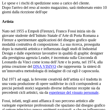
Le spese e i rischi di spedizione sono a carico del cliente.
Dopo l'arrivo del reso al nostro magazzino, sarà rimborsato entro 10
giorni dalla ricezione dell'ope
Artista
Nato nel 1955 a Empoli (Firenze), Franco Fossi inizia sin da
giovane studente dell’Istituto Statale d’Arte di Porta Romana a
Firenze a sperimentare applicazioni del disegno grafico quale
modalità costruttiva di composizione. La sua ricerca, proseguita
dopo la maturità artistica e influenzata dagli studi di Industrial
Design e dalle esperienze lavorative in qualità di graphic designer
alla prestigiosa agenzia Leader, è incentrata sulla Gioconda di
Leonardo da Vinci come icona dell’Arte e lo porta, nel 1974, alla
prima creazione del
DNA VISIVO
che rappresenta la sintesi di
un’innovativa metodologia di indagine di cui egli è caposcuola.
Dal 1971 ad oggi, la fervente creatività dell’artista si è tradotta in
una vasta produzione di opere suddivise in cicli corrispondenti a
precisi periodi storici seguendo diverse influenze recepite sia da
precedenti cicli artistici, sia da
esperienze del vissuto personale
.
Fossi, infatti, negli anni affianca il suo percorso artistico alle
variegate esperienze professionali che spaziano dal disegno grafico
al settore televisivo presso emittenti nazionali, e che ne influenzano