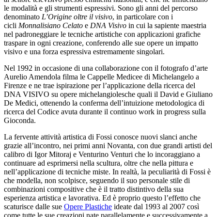
le modalità e gli strumenti espressivi. Sono gli anni del percorso
denominato
L’Origine oltre il visivo
, in particolare con i
cicli
Monnalisiano Celato
e
DNA Visivo
in cui la sapiente maestria
nel padroneggiare le tecniche artistiche con applicazioni grafiche
traspare in ogni creazione, conferendo alle sue opere un impatto
visivo e una forza espressiva estremamente singolari.
Nel 1992 in occasione di una collaborazione con il fotografo d’arte
Aurelio Amendola filma le Cappelle Medicee di Michelangelo a
Firenze e ne trae ispirazione per l’applicazione della ricerca del
DNA VISIVO su opere michelangiolesche quali il David e Giuliano
De Medici, ottenendo la conferma dell’intuizione metodologica di
ricerca del Codice avuta durante il continuo work in progress sulla
Gioconda.
La fervente attività artistica di Fossi conosce nuovi slanci anche
grazie all’incontro, nei primi anni Novanta, con due grandi artisti del
calibro di Igor Mitoraj e Venturino Venturi che lo incoraggiano a
continuare ad esprimersi nella scultura, oltre che nella pittura e
nell’applicazione di tecniche miste. In realtà, la peculiarità di Fossi è
che modella, non scolpisce, seguendo il suo personale stile di
combinazioni compositive che è il tratto distintivo della sua
esperienza artistica e lavorativa. Ed è proprio questo l’effetto che
scaturisce dalle sue
Opere Plastiche
ideate dal 1993 al 2007 così
come tutte le sue creazioni nate parallelamente e successivamente a