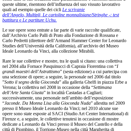
queste ultime, risentono dell’influenza del suo vissuto lavorativo
quali ad esempio quelle dei cicli
Le scrivanie
dell’Angelo
,
Multipli,
Le cartoline monnalisiane/Stringhe -: test
battitura
e
Le partiture Uchu.
Le sue opere sono entrate a far parte di varie raccolte qualificate,
dall’Archivio Carlo Palli di Prato alla Fondazione di Rossana e
Carlo Pedretti (direttore dell’Armand Hammer Center for Leonardo
Studies dell’Università della California), all’archivio del Museo
Ideale Leonardo da Vinci, alla collezione Mirabili.
Rare le sue collettive e mostre, tra le quali si citano: una collettiva
nel 2004 alla Fornace Pasquinucci di Capraia Fiorentina con “
I
grandi maestri dell’Astrattismo
” (sesta edizione) a cui partecipa con
una selezione di opere; a seguire, la personale nel 2006 dal titolo
”
Sotto il segno della Gioconda
” alla galleria Ghelfi in piazza Erbe a
Verona; la collettiva nel 2008 in occasione della “
Settimana
dell’Arte Santa Giusta
” in località Castadas a Cagliari;
successivamente, una personale nell’ambito dell’esposizione
“
Jaconde. Da Monna Lisa alla Gioconda Nuda
” allestita nel 2009
presso il Museo Ideale Leonardo da Vinci; nel 2010 alcune sue
opere sono state esposte al SACI (Studio Art Center International) di
Firenze e, a seguire, le collettive tenutesi in occasione di mostre
dedicate a Leonardo da Vinci presso il Museo del Castello e della
città di Piombino, il Torrione-Museo nella città Margherita di