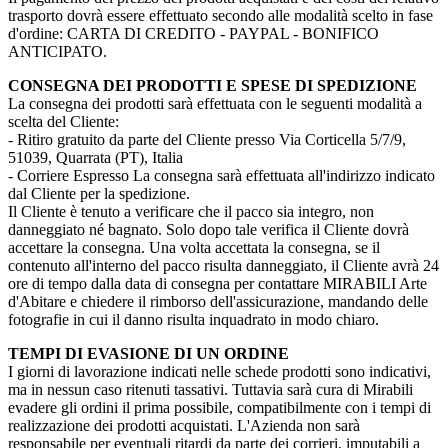
trasporto dovrà essere effettuato secondo alle modalità scelto in fase
d'ordine: CARTA DI CREDITO - PAYPAL - BONIFICO
ANTICIPATO.
CONSEGNA DEI PRODOTTI E SPESE DI SPEDIZIONE
La consegna dei prodotti sarà effettuata con le seguenti modalità a
scelta del Cliente:
- Ritiro gratuito da parte del Cliente presso Via Corticella 5/7/9,
51039, Quarrata (PT), Italia
- Corriere Espresso La consegna sarà effettuata all'indirizzo indicato
dal Cliente per la spedizione.
Il Cliente è tenuto a verificare che il pacco sia integro, non
danneggiato né bagnato. Solo dopo tale verifica il Cliente dovrà
accettare la consegna. Una volta accettata la consegna, se il
contenuto all'interno del pacco risulta danneggiato, il Cliente avrà 24
ore di tempo dalla data di consegna per contattare MIRABILI Arte
d'Abitare e chiedere il rimborso dell'assicurazione, mandando delle
fotografie in cui il danno risulta inquadrato in modo chiaro.
TEMPI DI EVASIONE DI UN ORDINE
I giorni di lavorazione indicati nelle schede prodotti sono indicativi,
ma in nessun caso ritenuti tassativi. Tuttavia sarà cura di Mirabili
evadere gli ordini il prima possibile, compatibilmente con i tempi di
realizzazione dei prodotti acquistati. L'Azienda non sarà
responsabile per eventuali ritardi da parte dei corrieri, imputabili a