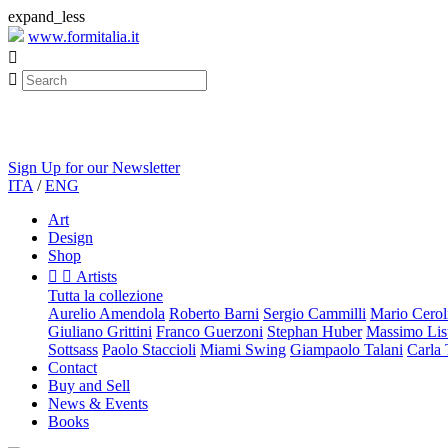
expand_less
www.formitalia.it


Sign Up for our Newsletter
ITA
/
ENG
Art
Design
Shop


Artists
Tutta la collezione
Aurelio Amendola
Roberto Barni
Sergio Cammilli
Mario Cerol
Giuliano Grittini
Franco Guerzoni
Stephan Huber
Massimo List
Sottsass
Paolo Staccioli
Miami Swing
Giampaolo Talani
Carla
Contact
Buy and Sell
News & Events
Books