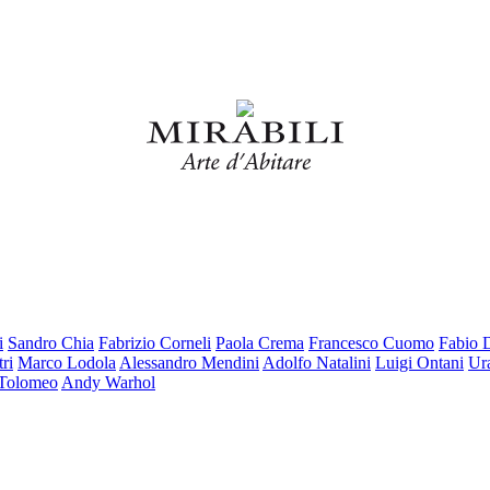
i
Sandro Chia
Fabrizio Corneli
Paola Crema
Francesco Cuomo
Fabio 
ri
Marco Lodola
Alessandro Mendini
Adolfo Natalini
Luigi Ontani
Ur
 Tolomeo
Andy Warhol