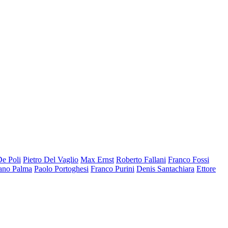
De Poli
Pietro Del Vaglio
Max Ernst
Roberto Fallani
Franco Fossi
ano Palma
Paolo Portoghesi
Franco Purini
Denis Santachiara
Ettore